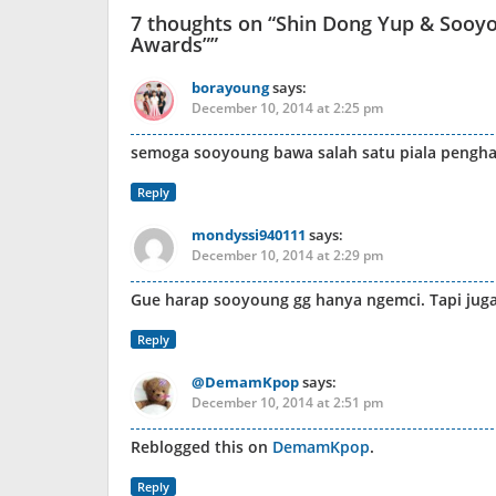
7 thoughts on “
Shin Dong Yup & Sooy
Awards”
”
borayoung
says:
December 10, 2014 at 2:25 pm
semoga sooyoung bawa salah satu piala pengh
Reply
mondyssi940111
says:
December 10, 2014 at 2:29 pm
Gue harap sooyoung gg hanya ngemci. Tapi jug
Reply
@DemamKpop
says:
December 10, 2014 at 2:51 pm
Reblogged this on
DemamKpop
.
Reply