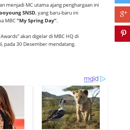
an menjadi MC utama ajang penghargaan ini
ooyoung SNSD
, yang baru-baru ini
ma MBC
“My Spring Day”
.
wards” akan digelar di MBC HQ di
l, pada 30 Desember mendatang.