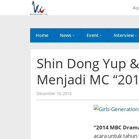
Skip
Au
to
content
Home
News
Event
Interview
Shin Dong Yup 
Menjadi MC “20
by
December 10, 2014
Koreanindo
“2014 MBC Dram
acara untuk tahun i