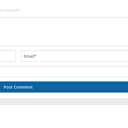
 are marked
*