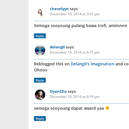
chevelyyn
says:
December 10, 2014 at 3:41 pm
Semoga sooyoung pulang bawa trofi, amiinnnn
Reply
delangli
says:
December 10, 2014 at 6:15 pm
Reblogged this on
Delangli's Imagination
and c
Ohooo
Reply
DyanCho
says:
December 10, 2014 at 8:19 pm
semoga sooyoung dapat award yaa
Reply