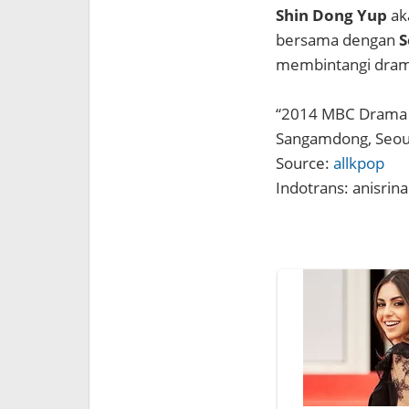
Shin Dong Yup
ak
bersama dengan
S
membintangi dra
“2014 MBC Drama A
Sangamdong, Seou
Source:
allkpop
Indotrans: anisrina