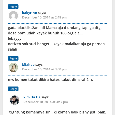
Reply
babyrinn
says:
December 10, 2014 at 2:48 pm
gada blacklist2an.. di Mama aja d undang tapi ga dtg.
dosa bom udah kayak bunuh 100 org aja…
lebayyy…
netizen sok suci banget… kayak malaikat aja ga pernah
salah
Reply
Miahae
says:
December 10, 2014 at 3:00 pm
mw komen takut dikira hater. takut dimarah2in.
Reply
kim Ha Ha
says:
December 10, 2014 at 3:57 pm
trgntung komennya sih.. kl komen baik blsny psti baik.