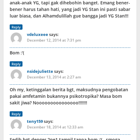
anak-anak YG, tapi gak dihebohin banget. Emang bener-
bener harus tahan hati, yang jadi YG Stan ini pasti sabar
luar biasa, dan Alhamdulillah gue bangga jadi YG Stan!!!
Reply
vdeluxeee
says:
December 12, 2014 at 7:31 pm
Bom :'(
Reply
nsidejuliette
says:
December 13, 2014 at 2:27 am
Oh my, ketinggalan berita bgt, maksudnya pengobatan
pakai amfetamin bukannya psikotropika? Masa bom
sakit jiwa? Nooooooooooooooo!!!!!!!
Reply
teny159
says:
December 18, 2014 at 12:33 am
Sedih bgt denger 2ne1 tampil tanpa bom :'( . smoga