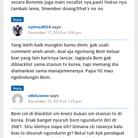
secara Bommie juga main vocalist nya,pasti hiatus nya
tambah lama, 3member doang?that’s no no
Reply
nyimasRDA
says:
December 11, 2014 at 3:36 pm
Yang lebih baik mungkin kamu diem, gak usah
comment aneh-aneh. Asal aja ngomong Bom keluar
biar yang lain karirnya lancar, lagipula Bom gak
diblacklist sama stasiun tv korea, tapi memang dia
diamankan sama manajemenenya. Papa YG mau
ngelindungin Bom.
Reply
vdeluxeee
says:
December 12, 2014 at 7:25 pm
Bom cm di blacklist sm knetz bukan sm stasiun tv di
korea. Enak banget nyuruh bom ngundurin diri dr
2NE1. Situ idolnya siapa sih? Gimana cb rasanya kalo
bias lo disuruh ngundurin gt? Betul tuh kyk pendapat