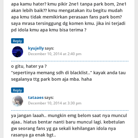
apa kamu hater? kmu pikir 2ne1 tanpa park bom, 2ne1
akan lebih baik?? kmu mengatakan itu begitu mudah
apa kmu tidak memikirkan perasaan fans park bom?
saya mrasa tersinggung dg komen kmu. jika ini terjadi
pd idola kmu apa kmu bisa terima ?
Reply
kyujelly
says:
December 10, 2014 at 2:40 pm
o gitu, hater ya ?
“sepertinya memang sdh di blacklist..” kayak anda tau
segalanya ttg park bom aja mba. haha
Reply
tataaes
says:
December 10, 2014 at 3:30 pm
ya jangan laaah.. mungkin emg belom saat nya muncul
ajaa.. hiatus bentar nanti baru muncul lagi. kebetulan
gw seorang fans yg ga sekali kehilangan idola nya
rasanya ga enak bgt..