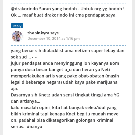
@drakorindo Saran yang bodoh . Untuk org yg bodoh !
Ok … maaf buat drakorindo ini cma pendapat saya.
Reply
thepinkyra
says:
December 10, 2014 at 1:16 pm
yang benar sih diblacklist ama netizen super lebay dan
sok suci… -_-
jujur pendapat anda menyinggung loh kayanya Bom
punya dosa besar banget u_u dan heran ya Neti
memperlakukan artis yang pake obat-obatan (masih
legal dibeberapa negara) udah kaya pake marijuana
aja.
Dasarnya sih Knetz udah sensi tingkat tinggi ama YG
dan artisnya…
kalo masalah opini, kita liat banyak seleb/idol yang
bikin kriminal tapi kenapa Knet begitu mudah move
on, padahal bisa dikategorikan golongan kriminal
serius.. #nanya