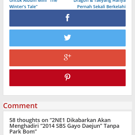
Untuk Album Mini “The
Dragon & Taeyang Hanya
Winter’s Tale”
Pernah Sekali Berkelahi
Comment
58 thoughts on “
2NE1 Dikabarkan Akan
Menghadiri “2014 SBS Gayo Daejun” Tanpa
Park Bom
”