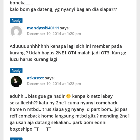
boneka……
kalo bom ga dateng, yg nyanyi bagian dia siapa???
Reply
mondyssi940111
says:
December 10, 2014 at 1:20 pm
Aduuuuuhhhhhhh kenapa lagi sich ini member pada
kurang ? Udah bagus 2NE1 OT4 malah jadi OT3. Kan gg
lucu harus kurang lagi
Reply
atkastct
says:
December 10, 2014 at 1:28 pm
aduhh… bias gue ga hadir
kenpa k-netz lebay
sekallleehh?? kata ny 2ne1 cuma nyanyi comeback
home n mtbd.. trus siapa yg nyanyi d part bom.. jd pas
reff comeback home langsung mtbd gitu? mending 2ne1
ga usah aja datang sekalian.. park bom eonni
bogoshipo TT____TT