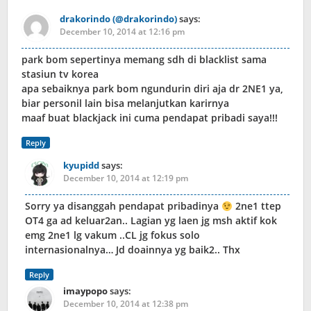
drakorindo (@drakorindo)
says:
December 10, 2014 at 12:16 pm
park bom sepertinya memang sdh di blacklist sama
stasiun tv korea
apa sebaiknya park bom ngundurin diri aja dr 2NE1 ya,
biar personil lain bisa melanjutkan karirnya
maaf buat blackjack ini cuma pendapat pribadi saya!!!
Reply
kyupidd
says:
December 10, 2014 at 12:19 pm
Sorry ya disanggah pendapat pribadinya
2ne1 ttep
OT4 ga ad keluar2an.. Lagian yg laen jg msh aktif kok
emg 2ne1 lg vakum ..CL jg fokus solo
internasionalnya… Jd doainnya yg baik2.. Thx
Reply
imaypopo
says:
December 10, 2014 at 12:38 pm