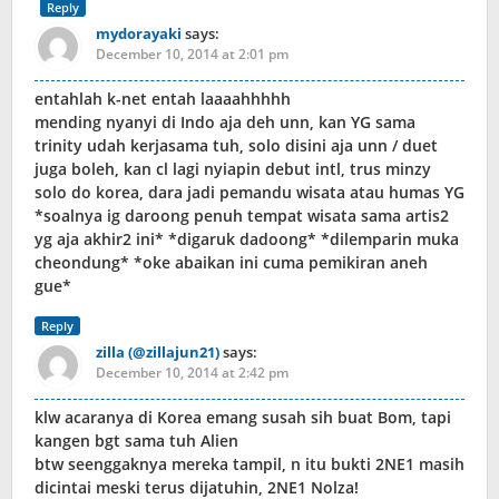
Reply
mydorayaki
says:
December 10, 2014 at 2:01 pm
entahlah k-net entah laaaahhhhh
mending nyanyi di Indo aja deh unn, kan YG sama
trinity udah kerjasama tuh, solo disini aja unn / duet
juga boleh, kan cl lagi nyiapin debut intl, trus minzy
solo do korea, dara jadi pemandu wisata atau humas YG
*soalnya ig daroong penuh tempat wisata sama artis2
yg aja akhir2 ini* *digaruk dadoong* *dilemparin muka
cheondung* *oke abaikan ini cuma pemikiran aneh
gue*
Reply
zilla (@zillajun21)
says:
December 10, 2014 at 2:42 pm
klw acaranya di Korea emang susah sih buat Bom, tapi
kangen bgt sama tuh Alien
btw seenggaknya mereka tampil, n itu bukti 2NE1 masih
dicintai meski terus dijatuhin, 2NE1 Nolza!