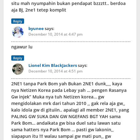
situ mah nyumpahin bukan pendapat bzzztt.. berdoa
aja BJ, 2ne1 tetep komplit
Reply
byunee
says:
December 10, 2014 at 4:47 pm
ngawur lu
Reply
Lionel Kim BlackJackers
says:
December 10, 2014 at 4:51 pm
2NE1 tanpa Park Bom yah Bukan 2NE1 dunk,,,, kaya
nya Netizen Korea pada Lebay yah … pengen Rasanya
Gw injek” Muka nya tuh Netizen korea… gw
mengidolakan mrk dari tahun 2010 ,, gak rela aja gw,,
kalo idola gw di gituiin.. apalagi all member 2NE1, yang
PALING GW SUKA DAN GW NGEFANS BGT YAH sama
Park Bom… andaikata gw bisa duel satu lawan satu
sama hatters nya Park Bom … pasti gw lakonin,,
siapapun itu !!! walau sampai gw mati pun,, gw