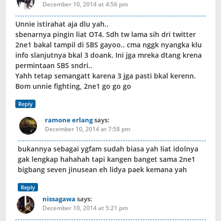
December 10, 2014 at 4:56 pm
Unnie istirahat aja dlu yah..
sbenarnya pingin liat OT4. Sdh tw lama sih dri twitter
2ne1 bakal tampil di SBS gayoo.. cma nggk nyangka klu
info slanjutnya bkal 3 doank. Ini jga mreka dtang krena
permintaan SBS sndri..
Yahh tetap semangatt karena 3 jga pasti bkal kerenn.
Bom unnie fighting, 2ne1 go go go
Reply
ramone erlang
says:
December 10, 2014 at 7:58 pm
bukannya sebagai ygfam sudah biasa yah liat idolnya
gak lengkap hahahah tapi kangen banget sama 2ne1
bigbang seven jinusean eh lidya paek kemana yah
Reply
nissagawa
says:
December 10, 2014 at 5:21 pm