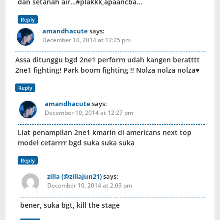
dan setanah air…#plakkk,apaancba…
Reply
amandhacute
says:
December 10, 2014 at 12:25 pm
Assa ditunggu bgd 2ne1 perform udah kangen beratttt
2ne1 fighting! Park boom fighting !! Nolza nolza nolza♥
Reply
amandhacute
says:
December 10, 2014 at 12:27 pm
Liat penampilan 2ne1 kmarin di americans next top
model cetarrrr bgd suka suka suka
Reply
zilla (@zillajun21)
says:
December 10, 2014 at 2:03 pm
bener, suka bgt, kill the stage