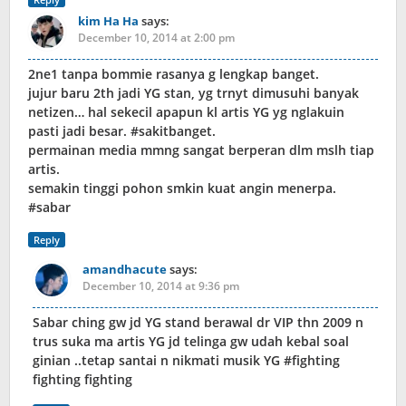
kim Ha Ha
says:
December 10, 2014 at 2:00 pm
2ne1 tanpa bommie rasanya g lengkap banget.
jujur baru 2th jadi YG stan, yg trnyt dimusuhi banyak
netizen… hal sekecil apapun kl artis YG yg nglakuin
pasti jadi besar. #sakitbanget.
permainan media mmng sangat berperan dlm mslh tiap
artis.
semakin tinggi pohon smkin kuat angin menerpa.
#sabar
Reply
amandhacute
says:
December 10, 2014 at 9:36 pm
Sabar ching gw jd YG stand berawal dr VIP thn 2009 n
trus suka ma artis YG jd telinga gw udah kebal soal
ginian ..tetap santai n nikmati musik YG #fighting
fighting fighting