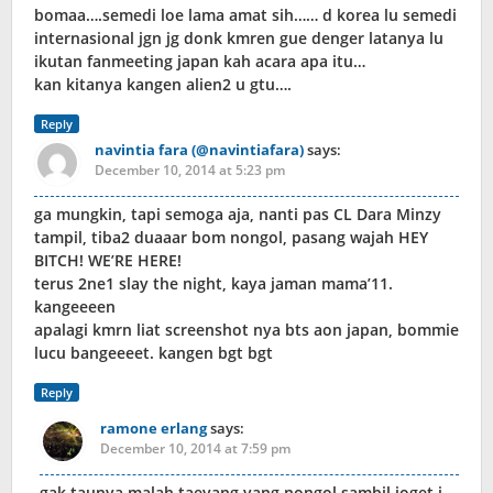
bomaa….semedi loe lama amat sih…… d korea lu semedi
internasional jgn jg donk kmren gue denger latanya lu
ikutan fanmeeting japan kah acara apa itu…
kan kitanya kangen alien2 u gtu….
Reply
navintia fara (@navintiafara)
says:
December 10, 2014 at 5:23 pm
ga mungkin, tapi semoga aja, nanti pas CL Dara Minzy
tampil, tiba2 duaaar bom nongol, pasang wajah HEY
BITCH! WE’RE HERE!
terus 2ne1 slay the night, kaya jaman mama’11.
kangeeeen
apalagi kmrn liat screenshot nya bts aon japan, bommie
lucu bangeeeet. kangen bgt bgt
Reply
ramone erlang
says:
December 10, 2014 at 7:59 pm
gak taunya malah taeyang yang nongol sambil joget i