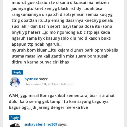
mnurut gue stasiun tv d sana d kuasai ma netizen
jadinya gtu knetizen yg black list dy…udah bca
rangkumannya dispatch d soti jelasin semua koq yg
ttng obat2an itu..tp emang dasarnya knetz(yg selalu
suci lahir dan batin seprti bayi tanpa dosa itu) sono
bnyk yg haters …jd mo ngomong a,b,c ttp aja kada
ngaruh sama kyk kasus yablo dlu mo d kasoh bukti
apapun ttp ndak ngaruh…
nyuruh bom kluar …itu kejam d 2ne1 park bpm vokalis
utama masa iya kali gantiin mka suara bom susah
ditiruin karna punya ciri khas
Reply
byunee
says:
December 10, 2014 at 4:48 pm
WAH, ggp misal Bom gak ikut sementara, biar istirahat
dulu, kalo sering gak tampil tu kan sayang Lagunya
bagus bgt,, jdi jarang denger mereka live
Reply
siskavalentino369
says: