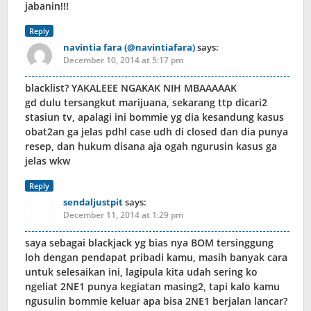
jabanin!!!
Reply
navintia fara (@navintiafara)
says:
December 10, 2014 at 5:17 pm
blacklist? YAKALEEE NGAKAK NIH MBAAAAAK
gd dulu tersangkut marijuana, sekarang ttp dicari2
stasiun tv, apalagi ini bommie yg dia kesandung kasus
obat2an ga jelas pdhl case udh di closed dan dia punya
resep, dan hukum disana aja ogah ngurusin kasus ga
jelas wkw
Reply
sendaljustpit
says:
December 11, 2014 at 1:29 pm
saya sebagai blackjack yg bias nya BOM tersinggung
loh dengan pendapat pribadi kamu, masih banyak cara
untuk selesaikan ini, lagipula kita udah sering ko
ngeliat 2NE1 punya kegiatan masing2, tapi kalo kamu
ngusulin bommie keluar apa bisa 2NE1 berjalan lancar?