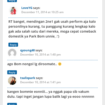
Reply
LoveYG
says:
December 11, 2014 at 10:25 am
RT banget, mendingan 2ne1 gak usah perform aja kalo
personilnya kurang, tu panggung kurang lengkap kalo
gak ada salah satu dari mereka, moga cepat comeback
domestik ya Park Bom unnie, :’)
Reply
qyoung48
says:
December 10, 2014 at 1:40 pm
ago Bom nongol lg diroomate..
Reply
tsalispark
says:
December 10, 2014 at 1:41 pm
kangen bommie eonniii… ya nggak papa sib vakum
dulu. tapi inget jangan lupa balik lagi ya eooo nnnnnn
Reply