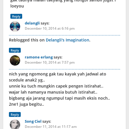
loeyou
Reply
delangli
says:
December 10, 2014 at 6:16 pm
Reblogged this on
Delangli's Imagination
.
Reply
ramone erlang
says:
December 10, 2014 at 7:57 pm
nich yang ngomong gak tau kayak yah jadwal ato
scedule anak2 yg..
unnie ku tuch mungkin capek pengen istirahat..
wajar lah namanya manusia butuh istirahat..
bigbang aja jarang ngumpul tapi masih eksis noch..
2ne1 juga begitu..
Reply
Song Ciel
says:
December 11, 2014 at 11:17 am