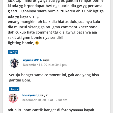
jack tapi mnurut gw ga ada yg bs gantiin tempat bomie
kl ada yg brpendapat bwt ngeluarin dia,gw yg pertama
g setuju,soalnya suara bomie itu keren abis unik bgt!ga
ada yg kaya dia lg!
emang mungkin lbh baik dia hiatus dulu,soalnya kalo
dia muncul skrang ga tau gmn comment knetz sono.
dah cukup hate comment ttg dia,gw yg bacanya aja
sakit ati,gmn bomie nya sendiri!
fighting bomie,
Reply
nyimasRDA
says:
December 11, 2014 at 3:44 pm
Setuju banget sama comment ini, gak ada yang bisa
gantiin Bom.
Reply
borayoung
says:
December 10, 2014 at 12:50 pm
aduh itu bom cantik banget di fotonyaaaaa kayak