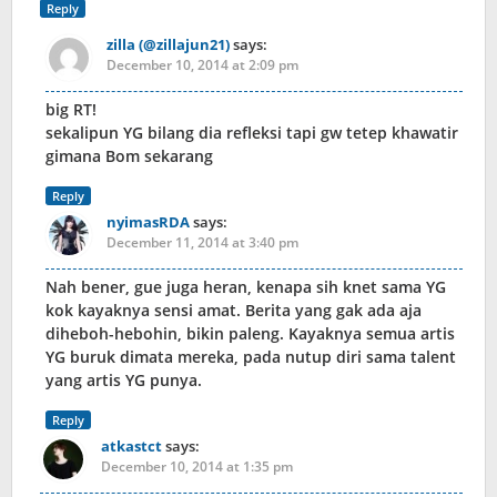
Reply
zilla (@zillajun21)
says:
December 10, 2014 at 2:09 pm
big RT!
sekalipun YG bilang dia refleksi tapi gw tetep khawatir
gimana Bom sekarang
Reply
nyimasRDA
says:
December 11, 2014 at 3:40 pm
Nah bener, gue juga heran, kenapa sih knet sama YG
kok kayaknya sensi amat. Berita yang gak ada aja
diheboh-hebohin, bikin paleng. Kayaknya semua artis
YG buruk dimata mereka, pada nutup diri sama talent
yang artis YG punya.
Reply
atkastct
says:
December 10, 2014 at 1:35 pm