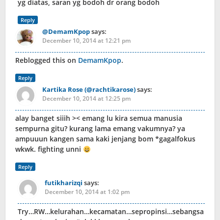
yg diatas, saran yg bodoh dr orang bodoh
Reply
@DemamKpop
says:
December 10, 2014 at 12:21 pm
Reblogged this on
DemamKpop
.
Reply
Kartika Rose (@rachtikarose)
says:
December 10, 2014 at 12:25 pm
alay banget siiih >< emang lu kira semua manusia
sempurna gitu? kurang lama emang vakumnya? ya
ampuuun kangen sama kaki jenjang bom *gagalfokus
wkwk. fighting unni
Reply
futikharizqi
says:
December 10, 2014 at 1:02 pm
Try…RW…kelurahan…kecamatan…sepropinsi…sebangsa