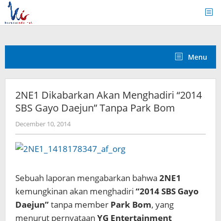
Skip
to
content
Menu
2NE1 Dikabarkan Akan Menghadiri “2014
SBS Gayo Daejun” Tanpa Park Bom
by
December 10, 2014
Koreanindo
Sebuah laporan mengabarkan bahwa
2NE1
kemungkinan akan menghadiri
“2014 SBS Gayo
Daejun”
tanpa member
Park Bom
, yang
menurut pernyataan
YG Entertainment