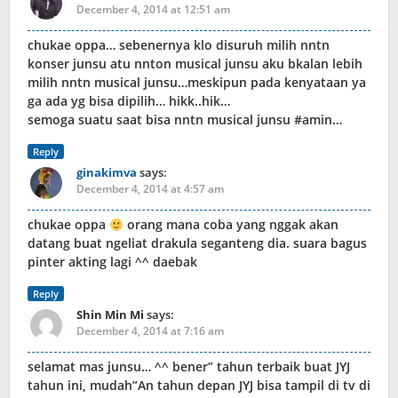
December 4, 2014 at 12:51 am
chukae oppa… sebenernya klo disuruh milih nntn
konser junsu atu nnton musical junsu aku bkalan lebih
milih nntn musical junsu…meskipun pada kenyataan ya
ga ada yg bisa dipilih… hikk..hik…
semoga suatu saat bisa nntn musical junsu #amin…
Reply
ginakimva
says:
December 4, 2014 at 4:57 am
chukae oppa
orang mana coba yang nggak akan
datang buat ngeliat drakula seganteng dia. suara bagus
pinter akting lagi ^^ daebak
Reply
Shin Min Mi
says:
December 4, 2014 at 7:16 am
selamat mas junsu… ^^ bener” tahun terbaik buat JYJ
tahun ini, mudah”An tahun depan JYJ bisa tampil di tv di