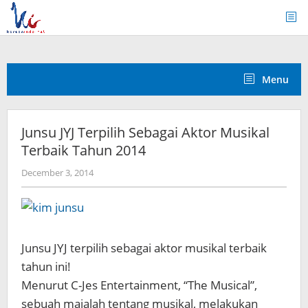
Skip
to
content
Menu
Junsu JYJ Terpilih Sebagai Aktor Musikal
Terbaik Tahun 2014
by
December 3, 2014
Koreanindo
Junsu JYJ terpilih sebagai aktor musikal terbaik
tahun ini!
Menurut C-Jes Entertainment, “The Musical”,
sebuah majalah tentang musikal, melakukan