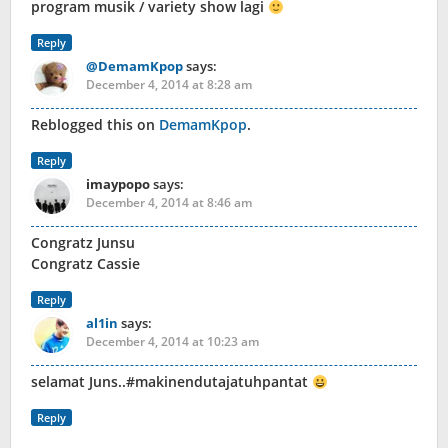
program musik / variety show lagi
Reply
@DemamKpop
says:
December 4, 2014 at 8:28 am
Reblogged this on
DemamKpop
.
Reply
imaypopo
says:
December 4, 2014 at 8:46 am
Congratz Junsu
Congratz Cassie
Reply
al1in
says:
December 4, 2014 at 10:23 am
selamat Juns..#makinendutajatuhpantat
Reply