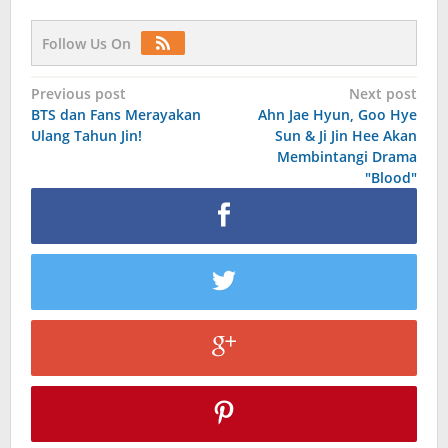
Follow Us On
Post
Previous post
Next post
BTS dan Fans Merayakan
Ahn Jae Hyun, Goo Hye
navigation
Ulang Tahun Jin!
Sun & Ji Jin Hee Akan
Membintangi Drama
"Blood"