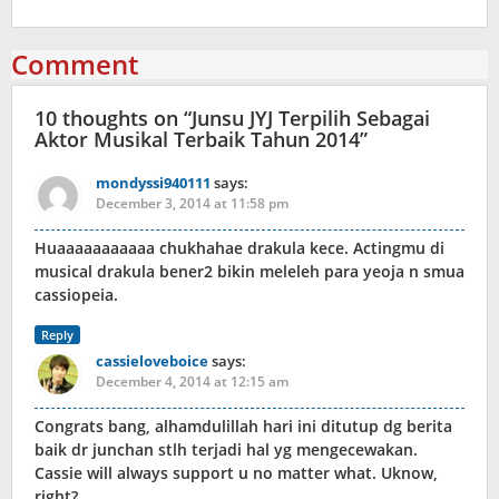
Comment
10 thoughts on “
Junsu JYJ Terpilih Sebagai
Aktor Musikal Terbaik Tahun 2014
”
mondyssi940111
says:
December 3, 2014 at 11:58 pm
Huaaaaaaaaaaa chukhahae drakula kece. Actingmu di
musical drakula bener2 bikin meleleh para yeoja n smua
cassiopeia.
Reply
cassieloveboice
says:
December 4, 2014 at 12:15 am
Congrats bang, alhamdulillah hari ini ditutup dg berita
baik dr junchan stlh terjadi hal yg mengecewakan.
Cassie will always support u no matter what. Uknow,
right?