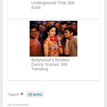
Tagged
JYJ Junsu
by
Koreanindo