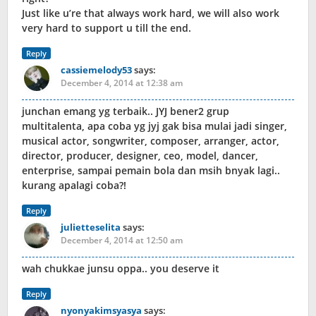
Just like u’re that always work hard, we will also work
very hard to support u till the end.
Reply
cassiemelody53
says:
December 4, 2014 at 12:38 am
junchan emang yg terbaik.. JYJ bener2 grup
multitalenta, apa coba yg jyj gak bisa mulai jadi singer,
musical actor, songwriter, composer, arranger, actor,
director, producer, designer, ceo, model, dancer,
enterprise, sampai pemain bola dan msih bnyak lagi..
kurang apalagi coba?!
Reply
julietteselita
says:
December 4, 2014 at 12:50 am
wah chukkae junsu oppa.. you deserve it
Reply
nyonyakimsyasya
says: