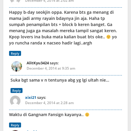
December 4, 2014 at 2:02 am
Happy b-day seokjin oppa. Karena bts ga menang di
mama jadi army rayain bdaynya jin aja. Haha tp
sumpah penampilan bts + block b keren banget. Ga
menang juga ga masalah mereka tampil sangat keren.
Kpop lovers ina buka mata kalian buat bts oke..
yo
yo runcha randa x nacseo hadir lagi..argh
Reply
AlitKyu3424
says:
December 4, 2014 at 9:35 am
Suka bgt sama v n tentunya abg yg lgi ultah nie…
Reply
xixi21
says:
December 4, 2014 at 2:28 am
Waktu di Gangnam Fansign kayanya..
Reply