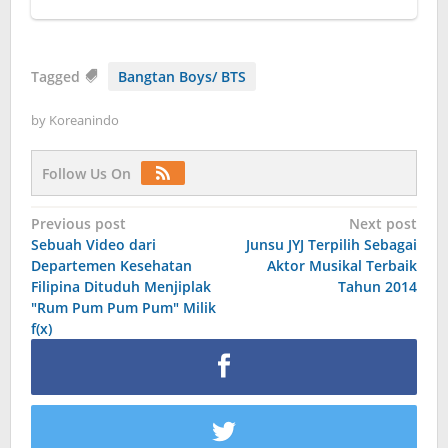
Tagged
Bangtan Boys/ BTS
by
Koreanindo
Follow Us On
Post
Previous post
Next post
Sebuah Video dari
Junsu JYJ Terpilih Sebagai
navigation
Departemen Kesehatan
Aktor Musikal Terbaik
Filipina Dituduh Menjiplak
Tahun 2014
"Rum Pum Pum Pum" Milik
f(x)