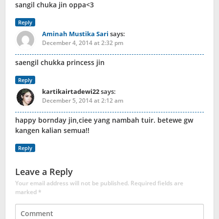
sangil chuka jin oppa<3
Reply
Aminah Mustika Sari
says:
December 4, 2014 at 2:32 pm
saengil chukka princess jin
Reply
kartikairtadewi22
says:
December 5, 2014 at 2:12 am
happy bornday jin,ciee yang nambah tuir. betewe gw
kangen kalian semua!!
Reply
Leave a Reply
Your email address will not be published.
Required fields are
marked
*