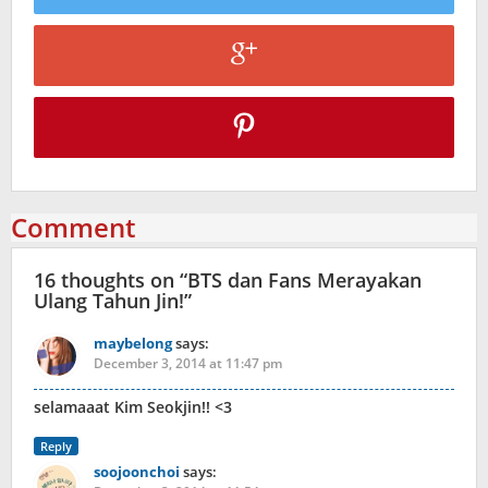
Comment
16 thoughts on “
BTS dan Fans Merayakan
Ulang Tahun Jin!
”
maybelong
says:
December 3, 2014 at 11:47 pm
selamaaat Kim Seokjin!! <3
Reply
soojoonchoi
says: