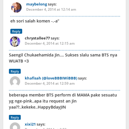
maybelong
says:
December 4, 2014 at 12:14 am
eh sori salah komen -.-a”
Reply
chrystallee77
says:
December 4, 2014 at 12:15 am
Saengil Chukaehamida Jin…. Sukses slalu sama BTS nya
WUATB <3
Reply
khafisah (@loveBBBIWiBBB)
says:
December 4, 2014 at 12:59 am
beberapa member BTS perform di MAMA pake sesuatu
yg nge-pink..apa itu request an Jin
yaa??..kekeke..HappyBdayJIN
Reply
xixi21
says: