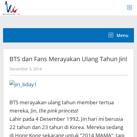
Skip
to
content
Menu
BTS dan Fans Merayakan Ulang Tahun Jin!
by
December 3, 2014
Koreanindo
BTS merayakan ulang tahun member tertua
mereka, Jin,
the pink princess
!
Lahir pada 4 Desember 1992, Jin hari ini berusia
22 tahun dan 23 tahun di Korea.
Mereka sedang
di Hong Kong sekarang untuk “2014 MAMA”, tapi