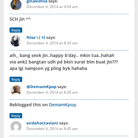
ginakimva
says:
December 4, 2014 at 4:54 am
SCH jin ^^
Reply
Nisa 니 사
says:
December 4, 2014 at 8:24 am
aih,, bang seok Jin..happy b’day.. mkin tua..hahah
oia ank2 bangtan udh pd bkin surat blm buat Jin???
apa lgi namjoon yg pling byk hahaha
Reply
@DemamKpop
says:
December 4, 2014 at 8:28 am
Reblogged this on
DemamKpop
.
Reply
endahoctaviani
says:
December 4, 2014 at 8:45 am