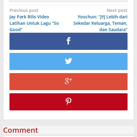
Post
Previous post
Next post
Jay Park Rilis Video
Yoochun: “JYJ Lebih dari
navigation
Latihan Untuk Lagu “So
Sekedar Keluarga, Teman,
Good”
dan Saudara”
Comment