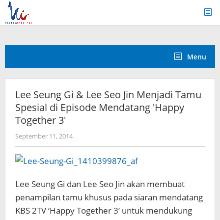
Skip
to
content
Menu
Lee Seung Gi & Lee Seo Jin Menjadi Tamu
Spesial di Episode Mendatang 'Happy
Together 3'
by
September 11, 2014
Koreanindo
Lee Seung
Gi
dan
Lee
Seo
Jin
akan
membuat
penampilan
tamu khusus
pada siaran
mendatang
KBS
2TV
‘
Happy Together
3
‘
untuk mendukung