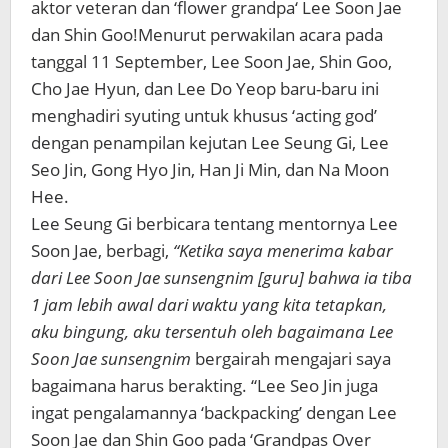
aktor
veteran
dan
‘flower
grandpa
‘
Lee
Soon
Jae
dan
Shin
Goo
!
Menurut perwakilan
acara
pada
tanggal 11 September
,
Lee
Soon
Jae
,
Shin
Goo
,
Cho
Jae
Hyun
,
dan
Lee
Do
Yeop
baru-baru ini
menghadiri
syuting untuk khusus
‘
acting god’
dengan
penampilan
kejutan
Lee
Seung
Gi
,
Lee
Seo
Jin
,
Gong
Hyo
Jin
,
Han Ji
Min
,
dan
Na
Moon
Hee
.
Lee Seung
Gi
berbicara tentang
mentornya
Lee
Soon
Jae
,
berbagi
,
“
Ketika saya
menerima kabar
dari
Lee
Soon
Jae
sunsengnim [guru]
bahwa
ia tiba
1
jam lebih awal dari
waktu yang
kita tetapkan
,
aku
bingung
,
aku
tersentuh oleh
bagaimana
Lee
Soon Jae sunsengnim
bergairah
mengajari saya
bagaimana harus berakting
.
“
Lee
Seo
Jin
juga
ingat
pengalamannya
‘
backpacking’ dengan
Lee
Soon
Jae
dan
Shin
Goo
pada ‘
Grandpas
Over