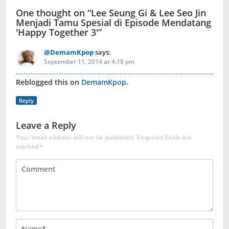
One thought on “
Lee Seung Gi & Lee Seo Jin
Menjadi Tamu Spesial di Episode Mendatang
'Happy Together 3'
”
@DemamKpop
says:
September 11, 2014 at 4:18 pm
Reblogged this on
DemamKpop
.
Reply
Leave a Reply
Your email address will not be published.
Required fields are
marked
*