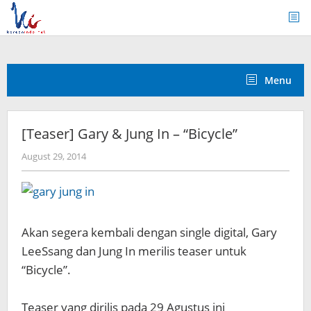
Skip
to
content
Menu
[Teaser] Gary & Jung In – “Bicycle”
by
August 29, 2014
Koreanindo
Akan segera kembali dengan single digital, Gary
LeeSsang dan Jung In merilis teaser untuk
“Bicycle”.
Teaser yang dirilis pada 29 Agustus ini