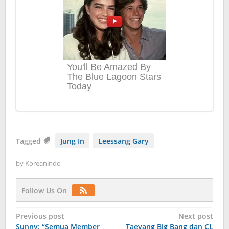
Tagged
Jung In
Leessang Gary
by
Koreanindo
Follow Us On
Post
Previous post
Next post
Sunny: “Semua Member
Taeyang Big Bang dan CL