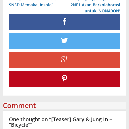
navigation
SNSD Memakai Insole”
2NE1 Akan Berkolaborasi
untuk ‘NONA9ON'
Comment
One thought on “
[Teaser] Gary & Jung In –
“Bicycle”
”