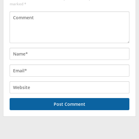
marked
*