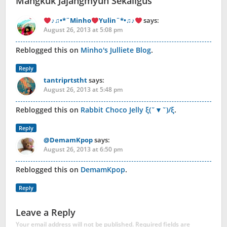
Mangkuk Jajangmyun Sekaligus
”
♪♫•*¨Minho
Yulin¨*•♫♪
says:
August 26, 2013 at 5:08 pm
Reblogged this on
Minho's Julliete Blog
.
Reply
tantriprtstht
says:
August 26, 2013 at 5:48 pm
Reblogged this on
Rabbit Choco Jelly ξ(ˇ▼ˇ)/ξ
.
Reply
@DemamKpop
says:
August 26, 2013 at 6:50 pm
Reblogged this on
DemamKpop
.
Reply
Leave a Reply
Your email address will not be published.
Required fields are