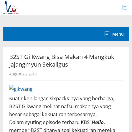
Skip
to
content
Menu
B2ST Gi Kwang Bisa Makan 4 Mangkuk
Jajangmyun Sekaligus
by
August 26, 2013
Koreanindo
Kuatir kehilangan sixpacks-nya yang berharga,
B2ST Gikwang melihat nafsu makannya yang
besar sebagai kekuatiran terbesarnya.
Dalam syuting episode terbaru KBS’
Hello
,
member B2ST ditanya soal kekuatiran mereka