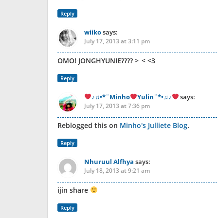
Reply
wiiko
says:
July 17, 2013 at 3:11 pm
OMO! JONGHYUNIE???? >_< <3
Reply
♪♫•*¨Minho
Yulin¨*•♫♪
says:
July 17, 2013 at 7:36 pm
Reblogged this on
Minho's Julliete Blog
.
Reply
Nhuruul Alfhya
says:
July 18, 2013 at 9:21 am
ijin share
Reply