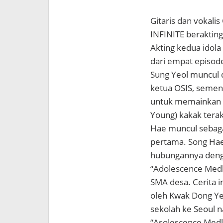
Gitaris dan vokali
INFINITE beraktin
Akting kedua idola
dari empat episode
Sung Yeol muncul 
ketua OSIS, semen
untuk memainkan p
Young) kakak terakh
Hae muncul sebagai
pertama. Song Hae
hubungannya deng
“Adolescence Medl
SMA desa. Cerita i
oleh Kwak Dong Ye
sekolah ke Seoul 
“Asolescence Medl