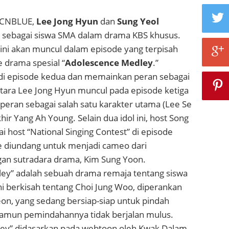
s CNBLUE,
Lee Jong Hyun
dan
Sung Yeol
g sebagai siswa SMA dalam drama KBS khusus.
 ini akan muncul dalam episode yang terpisah
 drama spesial “
Adolescence Medley
.”
di episode kedua dan memainkan peran sebagai
tara Lee Jong Hyun muncul pada episode ketiga
eran sebagai salah satu karakter utama (Lee Se
ir Yang Ah Young. Selain dua idol ini, host Song
 host “National Singing Contest” di episode
 diundang untuk menjadi cameo dari
an sutradara drama, Kim Sung Yoon.
ey” adalah sebuah drama remaja tentang siswa
ni berkisah tentang Choi Jung Woo, diperankan
on, yang sedang bersiap-siap untuk pindah
namun pemindahannya tidak berjalan mulus.
ey” didasarkan pada webtoon oleh Kwak Dalam