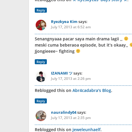
Reply
Ryezkyea Kim
says:
July 17, 2013 at 6:52 am
Senangnyaaa pacar saya main drama lagii ,,
meski cuma beberaoa episode, but it’s okaay,,
Jjongieeee~ fighting
Reply
IZANAMI ツ
says:
July 17, 2013 at 2:26 pm
Reblogged this on
Abr4cadabra's Blog
.
Reply
nauralindy04
says:
July 17, 2013 at 2:35 pm
Reblogged this on
jeweleunhaelf
.