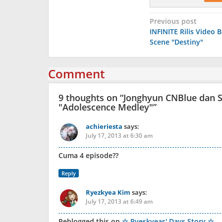
Post
Previous post
INFINITE Rilis Video 
navigation
Scene "Destiny"
Comment
9 thoughts on “
Jonghyun CNBlue dan 
"Adolescence Medley"
”
achieriesta
says:
July 17, 2013 at 6:30 am
Cuma 4 episode??
Reply
Ryezkyea Kim
says:
July 17, 2013 at 6:49 am
Reblogged this on
☆ Ryeskyeas' Days Story ☆
.