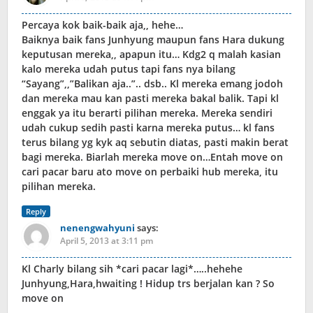
Percaya kok baik-baik aja,, hehe…
Baiknya baik fans Junhyung maupun fans Hara dukung
keputusan mereka,, apapun itu… Kdg2 q malah kasian
kalo mereka udah putus tapi fans nya bilang
“Sayang”,,”Balikan aja..”.. dsb.. Kl mereka emang jodoh
dan mereka mau kan pasti mereka bakal balik. Tapi kl
enggak ya itu berarti pilihan mereka. Mereka sendiri
udah cukup sedih pasti karna mereka putus… kl fans
terus bilang yg kyk aq sebutin diatas, pasti makin berat
bagi mereka. Biarlah mereka move on…Entah move on
cari pacar baru ato move on perbaiki hub mereka, itu
pilihan mereka.
Reply
nenengwahyuni
says:
April 5, 2013 at 3:11 pm
Kl Charly bilang sih *cari pacar lagi*…..hehehe
Junhyung,Hara,hwaiting ! Hidup trs berjalan kan ? So
move on