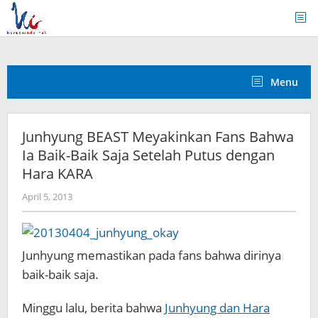
Skip
to
content
Menu
Junhyung BEAST Meyakinkan Fans Bahwa
Ia Baik-Baik Saja Setelah Putus dengan
Hara KARA
by
April 5, 2013
Koreanindo
Junhyung memastikan pada fans bahwa dirinya
baik-baik saja.
Minggu lalu, berita bahwa
Junhyung dan Hara