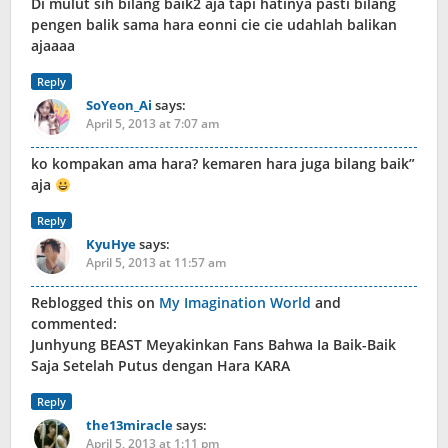
Di mulut sih bilang baik2 aja tapi hatinya pasti bilang
pengen balik sama hara eonni cie cie udahlah balikan
ajaaaa
Reply
SoYeon_Ai
says:
April 5, 2013 at 7:07 am
ko kompakan ama hara? kemaren hara juga bilang baik”
aja
Reply
KyuHye
says:
April 5, 2013 at 11:57 am
Reblogged this on
My Imagination World
and
commented:
Junhyung BEAST Meyakinkan Fans Bahwa Ia Baik-Baik
Saja Setelah Putus dengan Hara KARA
Reply
the13miracle
says:
April 5, 2013 at 1:11 pm