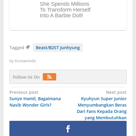
Tagged
Beast/B2ST Junhyung
by
Koreanindo
Follow Us On
Post
Previous post
Next post
Sunye Hamil, Bagaimana
Kyuhyun Super Junior
navigation
Nasib Wonder Girls?
Menyumbangkan Beras
Dari Fans Kepada Orang
yang Membutuhkan