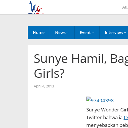
Skip
Au
to
content
Home
News
Event
Interview
Sunye Hamil, B
Girls?
by
April 4, 2013
Koreanindo
Sunye Wonder Girl
Twitter bahwa ia
t
menyebabkan bebe