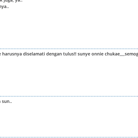
nya..
ye harusnya diselamati dengan tulus!! sunye onnie chukae,,,,semo
 sun..