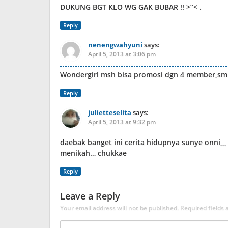
DUKUNG BGT KLO WG GAK BUBAR !! >”< .
Reply
nenengwahyuni
says:
April 5, 2013 at 3:06 pm
Wondergirl msh bisa promosi dgn 4 member,smb
Reply
julietteselita
says:
April 5, 2013 at 9:32 pm
daebak banget ini cerita hidupnya sunye onni,,,
menikah… chukkae
Reply
Leave a Reply
Your email address will not be published.
Required fields