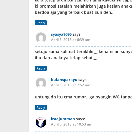
kl promosi setelah melahirkan juga kasian anak
berdoa aja yang terbaik buat Sun deh..
Reply
syasya9095
says:
April 5, 2013 at 6:39 am
setuju sama kalimat terakhlir,,,,kehamilan sun
ibu dan anaknya tetap sehat,,,,
Reply
bulansparkyu
says:
April 5, 2013 at 7:52 am
untung dh itu cma rumor.. ga byangin WG tanpa
Reply
iraajummah
says:
April 5, 2013 at 10:53 am