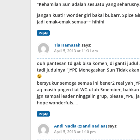
“Kehamilan Sun adalah sesuatu yang seharusnya
jangan kuatir wonder girl bakal bubarr. Spice G
jadi emak-emak semua~~ hihihi
Reply
Tia Hamasah
says:
April 5, 2013 at 11:31 am
ouh pantesan td gak bisa komen, di ganti judul 
tadi judulnya “JYPE Menegaskan Sun Tidak akan
bersyukur semoga semua ini bener2 real yah JYP
aq masih pngen liat WG utuh 5member, bahkan 
jgn sampai leader ninggalin grup, please JYPE, j
hope wonderfuls….
Reply
Andi Nadia (@andinadiaa)
says:
April 5, 2013 at 1:10 pm