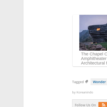
Tagged
Wonder G
by
Koreanindo
Follow Us On