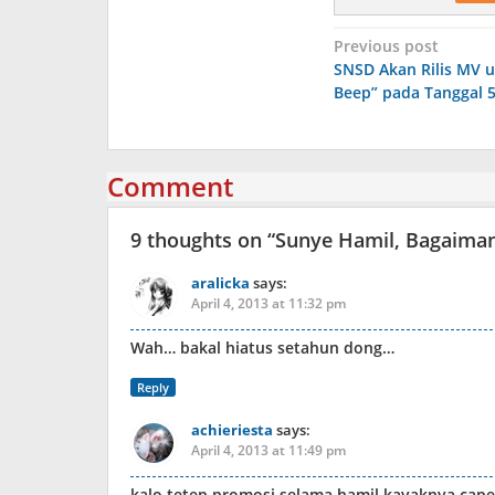
Post
Previous post
SNSD Akan Rilis MV 
navigation
Beep” pada Tanggal 5
Comment
9 thoughts on “
Sunye Hamil, Bagaiman
aralicka
says:
April 4, 2013 at 11:32 pm
Wah… bakal hiatus setahun dong…
Reply
achieriesta
says:
April 4, 2013 at 11:49 pm
kalo tetep promosi selama hamil kayaknya capek