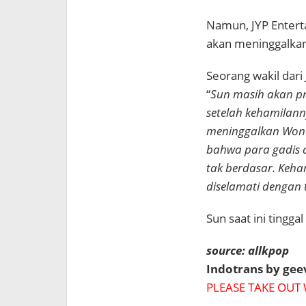
Namun, JYP Enter
akan meninggalkan
Seorang wakil dar
“
Sun masih akan p
setelah kehamilann
meninggalkan Wond
bahwa para gadis 
tak berdasar. Keha
diselamati dengan t
Sun saat ini tingg
source: allkpop
Indotrans by ge
PLEASE TAKE OUT 