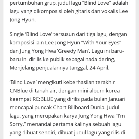
pertumbuhan
grup
,
judul lagu
“
Blind Love”
adalah
lagu yang dikomposisi
oleh gitaris
dan
vokalis
Lee
Jong
Hyun
.
Single ‘Blind Love’ ter
susun
dari
tiga lagu
,
dengan
komposisi lain
Lee
Jong
Hyun
“
With Your Eyes
”
dan
Jung
Yong
Hwa
‘Greedy Man’.
Lagu ini
baru-
baru ini
dirilis ke publik
sebagai
nada dering
,
Menjelang
penjualannya
tanggal
,
24 April.
‘Blind Love’
mengikuti
keberhasilan
terakhir
CNBlue
di tanah air
, dengan
mini album korea
keempat RE:BLUE yang
dirilis pada bulan Januari
mencapai puncak
Chart
Billboard
Dunia
.
Judul
lagu
,
yang merupakan karya
Jung
Yong
Hwa
“
I’m
Sorry,”
menandai
pertama kalinya
sebuah lagu
yang dibuat sendiri,
dibuat
judul lagu
yang
rilis
di