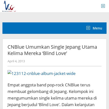
Skip
to
content
Menu
CNBlue Umumkan Single Jepang Utama
Kelima Mereka ‘Blind Love’
by
April 4, 2013
Koreanindo
Empat
anggota
band pop-
rock
CNBlue
terus
membuat
gelombang
di Jepang
.
Kelompok ini
mengumumkan
single kelima
utama mereka
di
Jepang
berjudul
‘Blind Love’.
Dalam
kelanjutan