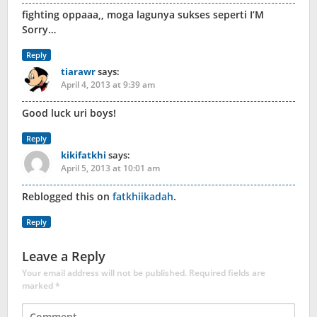
fighting oppaaa,, moga lagunya sukses seperti I’M
Sorry…
Reply
tiarawr
says:
April 4, 2013 at 9:39 am
Good luck uri boys!
Reply
kikifatkhi
says:
April 5, 2013 at 10:01 am
Reblogged this on
fatkhiikadah
.
Reply
Leave a Reply
Your email address will not be published.
Required fields are
marked
*