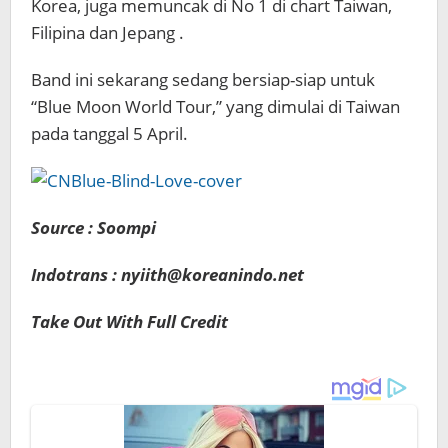
Korea
,
juga
memuncak di
No
1 di chart
Taiwan
,
Filipina dan
Jepang
.
Band
ini sekarang
sedang
bersiap-siap untuk
“Blue
Moon
World Tour
,” yang dimulai
di Taiwan
pada tanggal 5 April
.
Source : Soompi
Indotrans : nyiith@koreanindo.net
Take Out With Full Credit