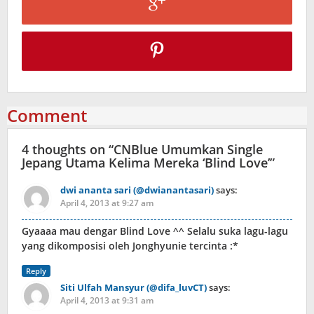
Comment
4 thoughts on “
CNBlue Umumkan Single
Jepang Utama Kelima Mereka ‘Blind Love’
”
dwi ananta sari (@dwianantasari)
says:
April 4, 2013 at 9:27 am
Gyaaaa mau dengar Blind Love ^^ Selalu suka lagu-lagu
yang dikomposisi oleh Jonghyunie tercinta :*
Reply
Siti Ulfah Mansyur (@difa_luvCT)
says:
April 4, 2013 at 9:31 am