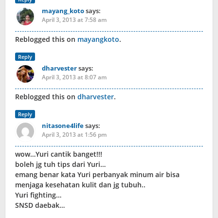
mayang_koto
says:
April 3, 2013 at 7:58 am
Reblogged this on
mayangkoto
.
Reply
dharvester
says:
April 3, 2013 at 8:07 am
Reblogged this on
dharvester
.
Reply
nitasone4life
says:
April 3, 2013 at 1:56 pm
wow…Yuri cantik banget!!!
boleh jg tuh tips dari Yuri…
emang benar kata Yuri perbanyak minum air bisa
menjaga kesehatan kulit dan jg tubuh..
Yuri fighting…
SNSD daebak…