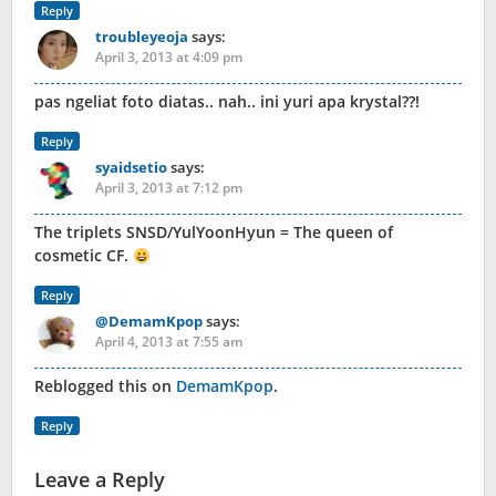
Reply
troubleyeoja
says:
April 3, 2013 at 4:09 pm
pas ngeliat foto diatas.. nah.. ini yuri apa krystal??!
Reply
syaidsetio
says:
April 3, 2013 at 7:12 pm
The triplets SNSD/YulYoonHyun = The queen of
cosmetic CF.
Reply
@DemamKpop
says:
April 4, 2013 at 7:55 am
Reblogged this on
DemamKpop
.
Reply
Leave a Reply