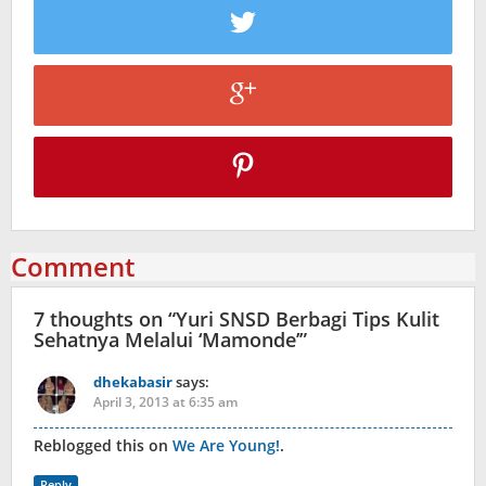
Comment
7 thoughts on “
Yuri SNSD Berbagi Tips Kulit
Sehatnya Melalui ‘Mamonde’
”
dhekabasir
says:
April 3, 2013 at 6:35 am
Reblogged this on
We Are Young!
.
Reply