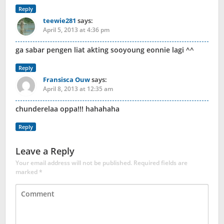
Reply
teewie281
says:
April 5, 2013 at 4:36 pm
ga sabar pengen liat akting sooyoung eonnie lagi ^^
Reply
Fransisca Ouw
says:
April 8, 2013 at 12:35 am
chunderelaa oppa!!! hahahaha
Reply
Leave a Reply
Your email address will not be published.
Required fields are
marked
*