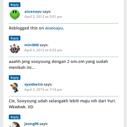
Reply
aiueoayu
says:
April 3, 2013 at 5:01 pm
Reblogged this on
aiueoayu
.
Reply
mini845
says:
April 3, 2013 at 6:33 pm
aaahh jeng sooyoung dengan 2 om-om yang sudah
menikah ini…
Reply
syaidsetio
says:
April 3, 2013 at 7:14 pm
Cie, Sooyoung udah selangakh lebih maju nih dari Yuri.
Wkwkwk. XD
Reply
jeong96
says: