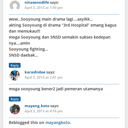
nitasone4life
says:
April 3, 2013 at 1:59 pm
wow…Sooyoung main drama lagi….asyikk…
akting Sooyoung di drama “3rd Hospital” emang bagus
dan memukau!!!
moga Sooyoung dan SNSD semakin sukses kedepan
nya….amin
Sooyoung fighting…
SNSD daebak…
Reply
karashidae
says:
April 3, 2013 at 2:41 pm
moga sooyoung bener2 jadi pemeran utamanya
Reply
mayang_koto
says:
April 3, 2013 at 4:16 pm
Reblogged this on
mayangkoto
.