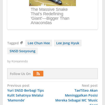
Tagged
Lee Chun Hee
Lee Jong Hyuk
SNSD Sooyoung
by
Koreanindo
Follow Us On
Post
Previous post
Next post
Yuri SNSD Berbagi Tips
TaeTiSeo Akan
navigation
Kulit Sehatnya Melalui
Meninggalkan Posisi
‘Mamonde’
Mereka Sebagai MC ‘Music