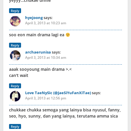
yeyyy…chukae unnie
Reply
hyejoong
says:
April 3, 2013 at 10:23 am
soo eon main drama lagi ea
Reply
archaerunisa
says:
April 3, 2013 at 10:34 am
aaak sooyoung main drama >.<
can't wait
Reply
Love TaeNySic (@JaeSiYuFanXiTae)
says:
April 3, 2013 at 12:56 pm
chukkae chukka semoga yang lainya bisa nyusul, fanny,
seo, hyo, sunny, dan yang lainya, terutama amma sica
Reply