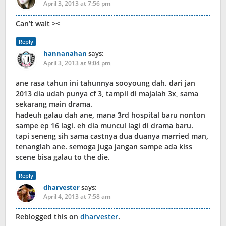
April 3, 2013 at 7:56 pm
Can’t wait ><
Reply
hannanahan
says:
April 3, 2013 at 9:04 pm
ane rasa tahun ini tahunnya sooyoung dah. dari jan
2013 dia udah punya cf 3, tampil di majalah 3x, sama
sekarang main drama.
hadeuh galau dah ane, mana 3rd hospital baru nonton
sampe ep 16 lagi. eh dia muncul lagi di drama baru.
tapi seneng sih sama castnya dua duanya married man,
tenanglah ane. semoga juga jangan sampe ada kiss
scene bisa galau to the die.
Reply
dharvester
says:
April 4, 2013 at 7:58 am
Reblogged this on
dharvester
.