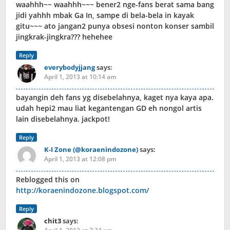
waahhh~~ waahhh~~~ bener2 nge-fans berat sama bang
jidi yahhh mbak Ga In, sampe di bela-bela in kayak
gitu~~~ ato jangan2 punya obsesi nonton konser sambil
jingkrak-jingkra??? hehehee
Reply
everybodyjjang
says:
April 1, 2013 at 10:14 am
bayangin deh fans yg disebelahnya, kaget nya kaya apa.
udah hepi2 mau liat kegantengan GD eh nongol artis
lain disebelahnya. jackpot!
Reply
K-I Zone (@koraenindozone)
says:
April 1, 2013 at 12:08 pm
Reblogged this on
http://koraenindozone.blogspot.com/
Reply
chit3
says: