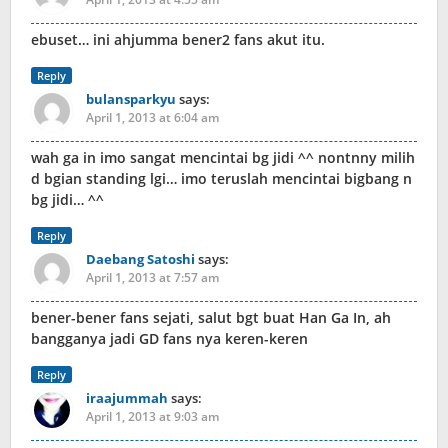
ebuset… ini ahjumma bener2 fans akut itu.
Reply
bulansparkyu
says:
April 1, 2013 at 6:04 am
wah ga in imo sangat mencintai bg jidi ^^ nontnny milih
d bgian standing lgi… imo teruslah mencintai bigbang n
bg jidi… ^^
Reply
Daebang Satoshi
says:
April 1, 2013 at 7:57 am
bener-bener fans sejati, salut bgt buat Han Ga In, ah
bangganya jadi GD fans nya keren-keren
Reply
iraajummah
says:
April 1, 2013 at 9:03 am