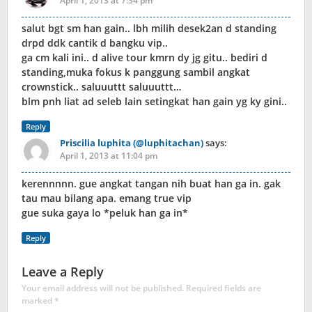
April 1, 2013 at 7:34 pm
salut bgt sm han gain.. lbh milih desek2an d standing
drpd ddk cantik d bangku vip..
ga cm kali ini.. d alive tour kmrn dy jg gitu.. bediri d
standing,muka fokus k panggung sambil angkat
crownstick.. saluuuttt saluuuttt…
blm pnh liat ad seleb lain setingkat han gain yg ky gini..
Reply
Priscilia luphita (@luphitachan)
says:
April 1, 2013 at 11:04 pm
kerennnnn. gue angkat tangan nih buat han ga in. gak
tau mau bilang apa. emang true vip
gue suka gaya lo *peluk han ga in*
Reply
Leave a Reply
Your email address will not be published.
Required fields are
marked
*