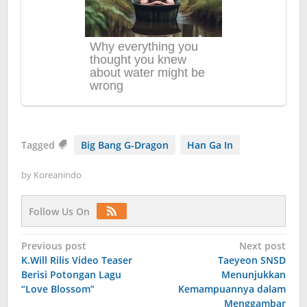
Tagged
Big Bang G-Dragon
Han Ga In
by
Koreanindo
Follow Us On
Post
Previous post
Next post
K.Will Rilis Video Teaser
Taeyeon SNSD
navigation
Berisi Potongan Lagu
Menunjukkan
“Love Blossom”
Kemampuannya dalam
Menggambar