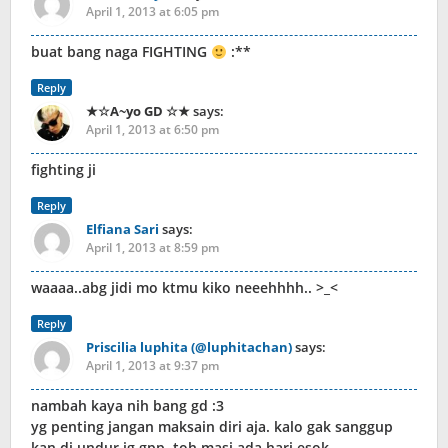
April 1, 2013 at 6:05 pm
buat bang naga FIGHTING
:**
Reply
★☆A~yo GD ☆★
says:
April 1, 2013 at 6:50 pm
fighting ji
Reply
Elfiana Sari
says:
April 1, 2013 at 8:59 pm
waaaa..abg jidi mo ktmu kiko neeehhhh.. >_<
Reply
Priscilia luphita (@luphitachan)
says:
April 1, 2013 at 9:37 pm
nambah kaya nih bang gd :3
yg penting jangan maksain diri aja. kalo gak sanggup
kan di undur jg gpp. toh masi ada hari esok