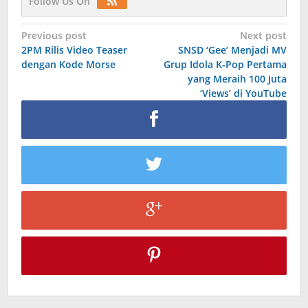
Follow Us On
Post
Previous post
Next post
2PM Rilis Video Teaser
SNSD ‘Gee’ Menjadi MV
navigation
dengan Kode Morse
Grup Idola K-Pop Pertama
yang Meraih 100 Juta
‘Views’ di YouTube