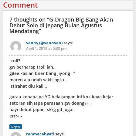
Comment
7 thoughts on “
G-Dragon Big Bang Akan
Debut Solo di Jepang Bulan Agustus
Mendatang
”
venny (@vennven)
says:
April 1, 2013 at 5:38 pm
troll?
gw berharap troll lah..
gilee kasian bner bang jiyong –”
maren aja udah sakit bgtu..
istirahat dlu kali…
gatau kenapa ya YG belakangan ini kok kaya kejar
setoran sih (apa perasaan gw doang?)._.
hayi debut japan, skrg gd juga..
errr-_-
Reply
rahmacahyati
says: