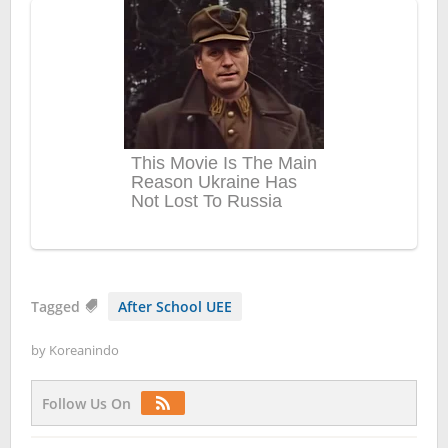
Tagged
After School UEE
by
Koreanindo
Follow Us On