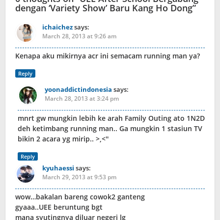
dengan ‘Variety Show’ Baru Kang Ho Dong
”
ichaichez
says:
March 28, 2013 at 9:26 am
Kenapa aku mikirnya acr ini semacam running man ya?
Reply
yoonaddictindonesia
says:
March 28, 2013 at 3:24 pm
mnrt gw mungkin lebih ke arah Family Outing ato 1N2D
deh ketimbang running man.. Ga mungkin 1 stasiun TV
bikin 2 acara yg mirip.. >,<''
Reply
kyuhaessi
says:
March 29, 2013 at 9:53 pm
wow…bakalan bareng cowok2 ganteng
gyaaa..UEE beruntung bgt
mana syutingnya diluar negeri lg