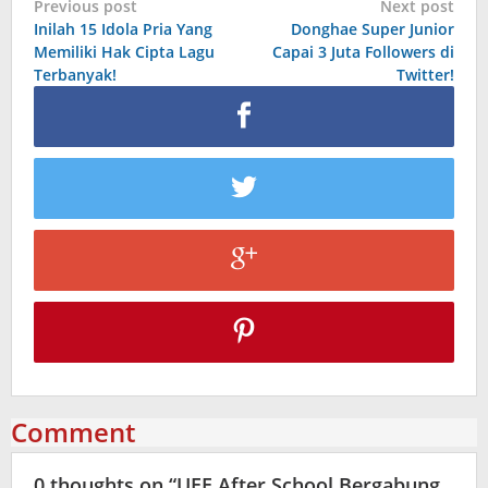
Post
Previous post
Next post
Inilah 15 Idola Pria Yang
Donghae Super Junior
navigation
Memiliki Hak Cipta Lagu
Capai 3 Juta Followers di
Terbanyak!
Twitter!
Comment
0 thoughts on “
UEE After School Bergabung