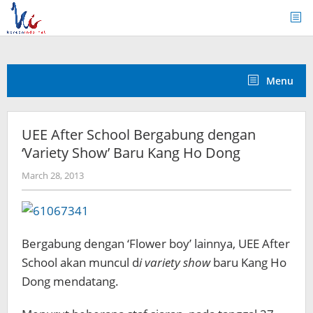
Skip
to
content
Menu
UEE After School Bergabung dengan
‘Variety Show’ Baru Kang Ho Dong
by
March 28, 2013
Koreanindo
Bergabung dengan ‘Flower boy’ lainnya, UEE After
School akan muncul d
i variety show
baru Kang Ho
Dong mendatang.