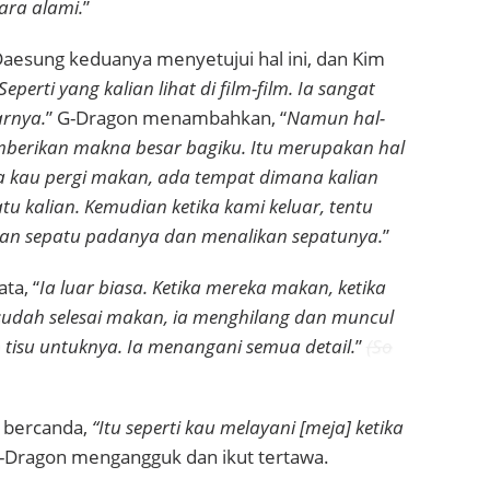
ara alami
.
”
aesung keduanya menyetujui hal ini, dan Kim
Seperti yang kalian lihat di film-film. Ia sangat
arnya
.
” G-Dragon menambahkan, “
Namun hal-
memberikan makna besar bagiku. Itu merupakan hal
ka kau pergi makan, ada tempat dimana kalian
tu kalian. Kemudian ketika kami keluar, tentu
an sepatu padanya dan menalikan sepatunya
.
”
ta, “
Ia luar biasa. Ketika mereka makan, ketika
udah selesai makan, ia menghilang dan muncul
n tisu untuknya. Ia menangani semua detail
.
”
(So
 bercanda,
“Itu seperti kau melayani [meja] ketika
G-Dragon mengangguk dan ikut tertawa.