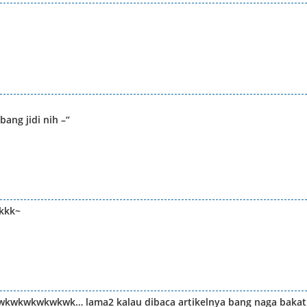
ang jidi nih –“
 kkk~
..wkwkwkwkwkwk… lama2 kalau dibaca artikelnya bang naga bakat