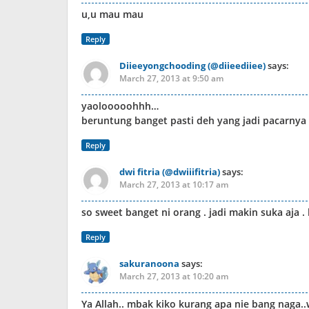
u,u mau mau
Reply
Diieeyongchooding (@diieediiee)
says:
March 27, 2013 at 9:50 am
yaolooooohhh…
beruntung banget pasti deh yang jadi pacarnya b
Reply
dwi fitria (@dwiiifitria)
says:
March 27, 2013 at 10:17 am
so sweet banget ni orang . jadi makin suka aja .
Reply
sakuranoona
says:
March 27, 2013 at 10:20 am
Ya Allah.. mbak kiko kurang apa nie bang naga