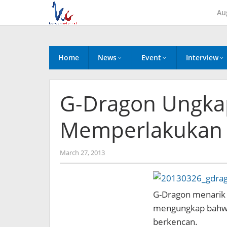
Skip
Au
to
content
Home
News
Event
Interview
G-Dragon Ungka
Memperlakukan 
by
March 27, 2013
Koreanindo
G-Dragon menarik p
mengungkap bahwa 
berkencan.