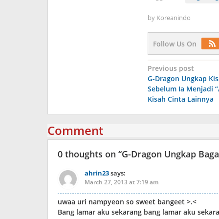
by
Koreanindo
Follow Us On
Post
Previous post
G-Dragon Ungkap Ki
navigation
Sebelum Ia Menjadi “
Kisah Cinta Lainnya
Comment
0 thoughts on “
G-Dragon Ungkap Baga
ahrin23
says:
March 27, 2013 at 7:19 am
uwaa uri nampyeon so sweet bangeet >.<
Bang lamar aku sekarang bang lamar aku sekar