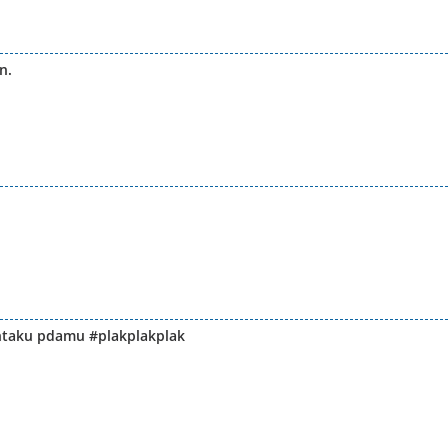
n.
cintaku pdamu #plakplakplak