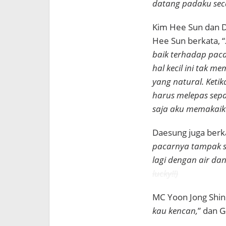
datang padaku sec
Kim Hee Sun dan D
Hee Sun berkata, “
baik terhadap pac
hal kecil ini tak 
yang natural. Keti
harus melepas sepa
saja aku memakaik
Daesung juga berka
pacarnya tampak s
lagi dengan air da
lucky!!)
MC Yoon Jong Shin
kau kencan
,
” dan 