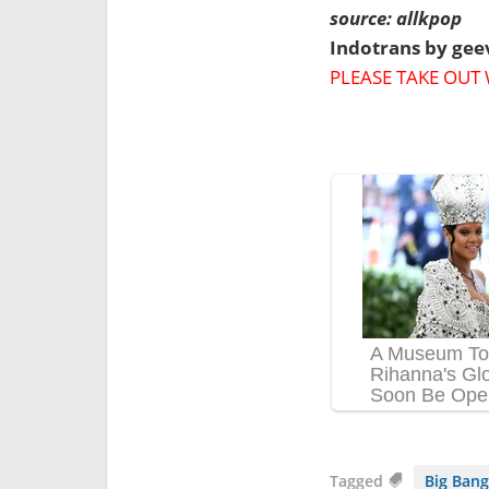
source: allkpop
Indotrans by ge
PLEASE TAKE OUT 
Tagged
Big Ban