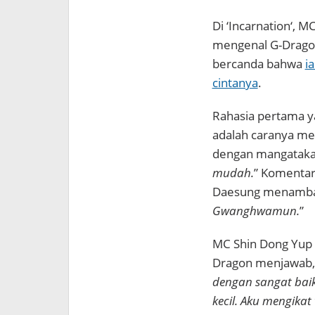
Di ‘Incarnation‘,
mengenal G-Dragon 
bercanda bahwa
i
cintanya
.
Rahasia pertama 
adalah caranya m
dengan mangatakan
mudah
.
” Komentar
Daesung menamba
Gwanghwamun.
”
MC Shin Dong Yup 
Dragon menjawab,
dengan sangat baik
kecil. Aku mengikat 