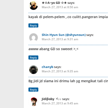
★☆A~yo GD ☆★
says:
March 27, 2013 at 8:50 am
kayak di pelem-pelem ,.co cuiitt.pangeran impia
Reply
Shin Hyun Sun (@shyunsun)
says:
March 27, 2013 at 9:31 am
awww abang GD so sweeet >,<
Reply
chanyb
says:
March 27, 2013 at 9:35 am
Bg jidi jd slama ini drimu lah yg mengikat tali 
Reply
Jidiβαby ヾ♪♪
says:
March 27, 2013 at 9:45 am