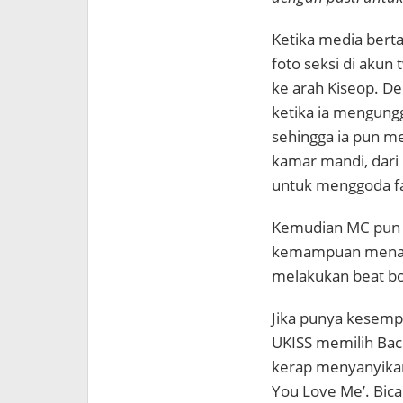
Ketika media bert
foto seksi di akun
ke arah Kiseop. D
ketika ia mengungg
sehingga ia pun me
kamar mandi, dari 
untuk menggoda f
Kemudian MC pun 
kemampuan menari
melakukan beat bo
Jika punya kesempa
UKISS memilih Bac
kerap menyanyikan
You Love Me’. Bica