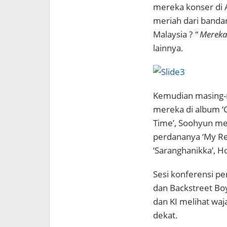
mereka konser di 
meriah dari bandar
Malaysia ?
“ Mereka
lainnya.
Kemudian masing-
mereka di album ‘C
Time’, Soohyun men
perdananya ‘My R
‘Saranghanikka’, Ho
Sesi konferensi pe
dan Backstreet Boy
dan KI melihat waj
dekat.