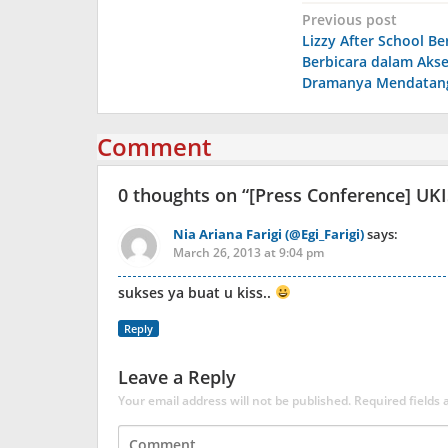
Post
Previous post
Lizzy After School Be
navigation
Berbicara dalam Akse
Dramanya Mendatan
Comment
0 thoughts on “
[Press Conference] UKI
Nia Ariana Farigi (@Egi_Farigi)
says:
March 26, 2013 at 9:04 pm
sukses ya buat u kiss..
Reply
Leave a Reply
Your email address will not be published.
Required fields