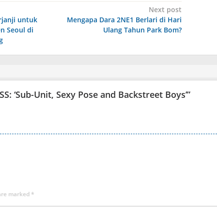
Next post
rjanji untuk
Mengapa Dara 2NE1 Berlari di Hari
n Seoul di
Ulang Tahun Park Bom?
g
SS: ‘Sub-Unit, Sexy Pose and Backstreet Boys’
”
 are marked
*