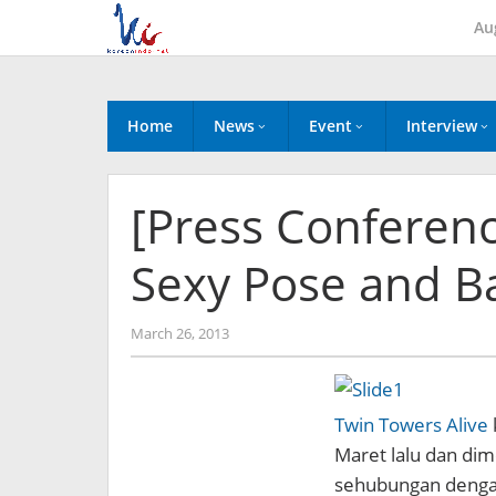
Skip
Au
to
content
Home
News
Event
Interview
[Press Conferenc
Sexy Pose and Ba
by
March 26, 2013
Koreanindo
Twin Towers Alive
Maret lalu dan dim
sehubungan denga