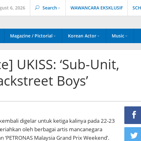
gust 6, 2026
Search
WAWANCARA EKSKLUSIF
SCH
Magazine / Pictorial
Korean Actor
Music
e] UKISS: ‘Sub-Unit,
ckstreet Boys’
kembali digelar untuk ketiga kalinya pada 22-23
eriahkan oleh berbagai artis mancanegara
n ‘PETRONAS Malaysia Grand Prix Weekend’.