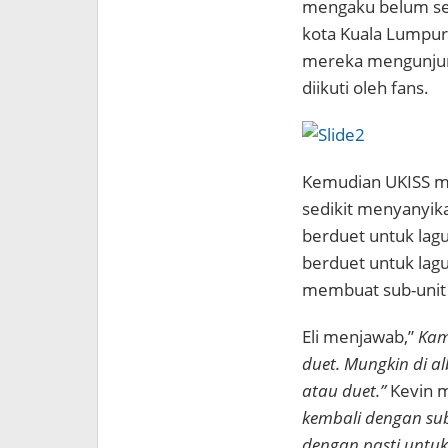
mengaku belum sem
kota Kuala Lumpur.
mereka mengunjung
diikuti oleh fans.
Kemudian UKISS me
sedikit menyanyika
berduet untuk lagu
berduet untuk lagu
membuat sub-unit 
Eli menjawab,”
Kam
duet. Mungkin di a
atau duet.”
Kevin 
kembali dengan su
dengan pasti untuk 