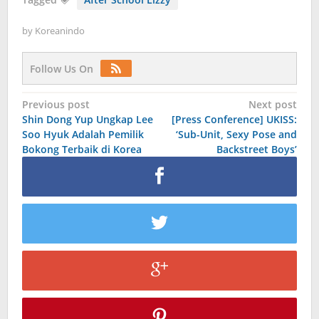
by
Koreanindo
Follow Us On
Post
Previous post
Next post
Shin Dong Yup Ungkap Lee
[Press Conference] UKISS:
navigation
Soo Hyuk Adalah Pemilik
‘Sub-Unit, Sexy Pose and
Bokong Terbaik di Korea
Backstreet Boys’