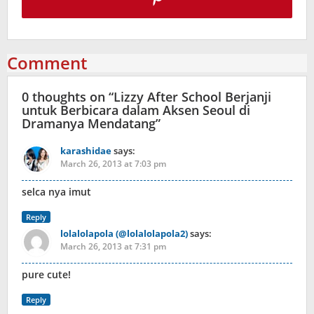
Comment
0 thoughts on “
Lizzy After School Berjanji
untuk Berbicara dalam Aksen Seoul di
Dramanya Mendatang
”
karashidae
says:
March 26, 2013 at 7:03 pm
selca nya imut
Reply
lolalolapola (@lolalolapola2)
says:
March 26, 2013 at 7:31 pm
pure cute!
Reply