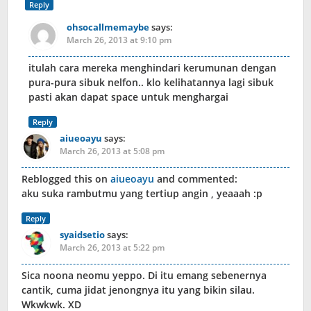
Reply
ohsocallmemaybe
says:
March 26, 2013 at 9:10 pm
itulah cara mereka menghindari kerumunan dengan
pura-pura sibuk nelfon.. klo kelihatannya lagi sibuk
pasti akan dapat space untuk menghargai
Reply
aiueoayu
says:
March 26, 2013 at 5:08 pm
Reblogged this on
aiueoayu
and commented:
aku suka rambutmu yang tertiup angin , yeaaah :p
Reply
syaidsetio
says:
March 26, 2013 at 5:22 pm
Sica noona neomu yeppo. Di itu emang sebenernya
cantik, cuma jidat jenongnya itu yang bikin silau.
Wkwkwk. XD