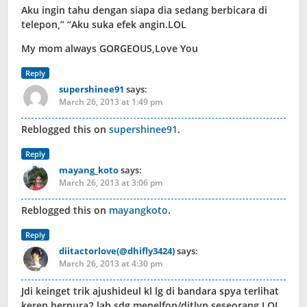
Aku ingin tahu dengan siapa dia sedang berbicara di
telepon,” “Aku suka efek angin.LOL
My mom always GORGEOUS,Love You
Reply
supershinee91
says:
March 26, 2013 at 1:49 pm
Reblogged this on
supershinee91
.
Reply
mayang_koto
says:
March 26, 2013 at 3:06 pm
Reblogged this on
mayangkoto
.
Reply
diitactorlove(@dhifly3424)
says:
March 26, 2013 at 4:30 pm
Jdi keinget trik ajushideul kl lg di bandara spya terlihat
keren berpura2 lah sdg menelfon/ditlvn seseorang LOL