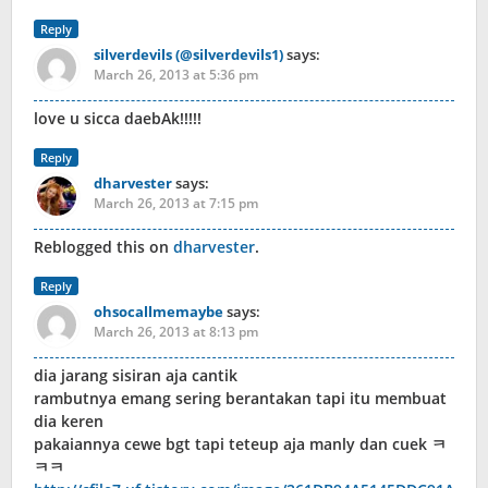
Reply
silverdevils (@silverdevils1)
says:
March 26, 2013 at 5:36 pm
love u sicca daebAk!!!!!
Reply
dharvester
says:
March 26, 2013 at 7:15 pm
Reblogged this on
dharvester
.
Reply
ohsocallmemaybe
says:
March 26, 2013 at 8:13 pm
dia jarang sisiran aja cantik
rambutnya emang sering berantakan tapi itu membuat
dia keren
pakaiannya cewe bgt tapi teteup aja manly dan cuek ㅋ
ㅋㅋ