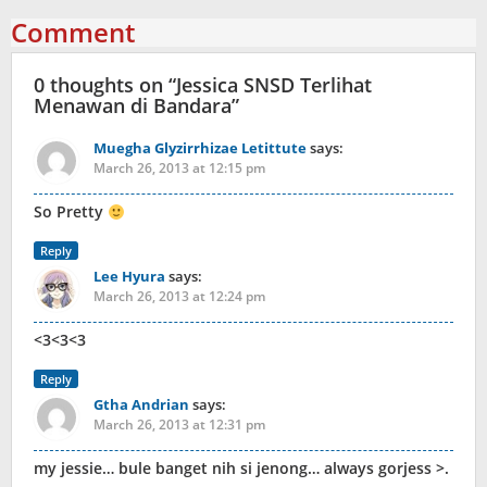
Comment
0 thoughts on “
Jessica SNSD Terlihat
Menawan di Bandara
”
Muegha Glyzirrhizae Letittute
says:
March 26, 2013 at 12:15 pm
So Pretty
Reply
Lee Hyura
says:
March 26, 2013 at 12:24 pm
<3<3<3
Reply
Gtha Andrian
says:
March 26, 2013 at 12:31 pm
my jessie… bule banget nih si jenong… always gorjess >.