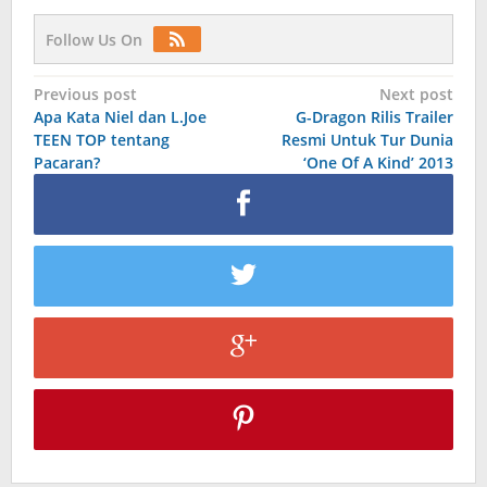
Follow Us On
Post
Previous post
Next post
Apa Kata Niel dan L.Joe
G-Dragon Rilis Trailer
navigation
TEEN TOP tentang
Resmi Untuk Tur Dunia
Pacaran?
‘One Of A Kind’ 2013