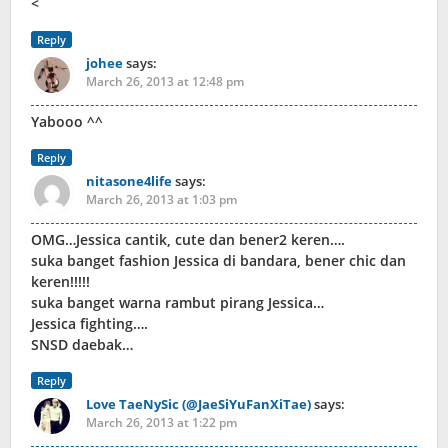
<
Reply
johee
says:
March 26, 2013 at 12:48 pm
Yabooo ^^
Reply
nitasone4life
says:
March 26, 2013 at 1:03 pm
OMG…Jessica cantik, cute dan bener2 keren….
suka banget fashion Jessica di bandara, bener chic dan
keren!!!!!
suka banget warna rambut pirang Jessica…
Jessica fighting….
SNSD daebak…
Reply
Love TaeNySic (@JaeSiYuFanXiTae)
says:
March 26, 2013 at 1:22 pm