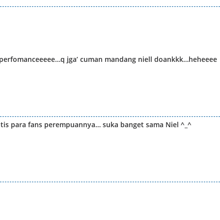
top perfomanceeeee…q jga’ cuman mandang niell doankkk…heheeee
ptis para fans perempuannya… suka banget sama Niel ^_^