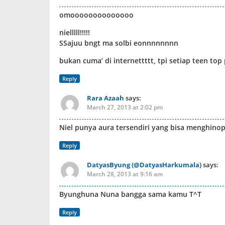
omoooooooooooooo
nielllll!!!!!
SSajuu bngt ma solbi eonnnnnnnn
bukan cuma’ di internettttt, tpi setiap teen 
Reply
Rara Azaah
says:
March 27, 2013 at 2:02 pm
Niel punya aura tersendiri yang bisa menghino
Reply
DatyasByung (@DatyasHarkumala)
says:
March 28, 2013 at 9:16 am
Byunghuna Nuna bangga sama kamu T^T
Reply