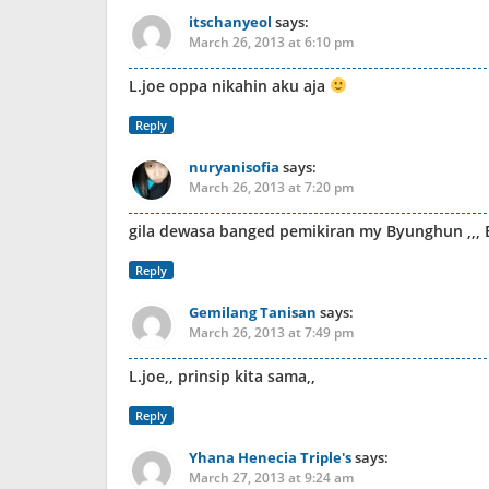
itschanyeol
says:
March 26, 2013 at 6:10 pm
L.joe oppa nikahin aku aja
Reply
nuryanisofia
says:
March 26, 2013 at 7:20 pm
gila dewasa banged pemikiran my Byunghun ,,, 
Reply
Gemilang Tanisan
says:
March 26, 2013 at 7:49 pm
L.joe,, prinsip kita sama,,
Reply
Yhana Henecia Triple's
says:
March 27, 2013 at 9:24 am