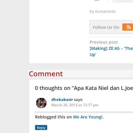
by
Koreanindo
Follow Us On
Post
Previous post
[Making] ZE:A5 – ‘Th
navigation
Up’
Comment
0 thoughts on “
Apa Kata Niel dan L.Jo
dhekabasir
says:
March 26, 2013 at 12:17 pm
Reblogged this on
We Are Young!
.
Reply