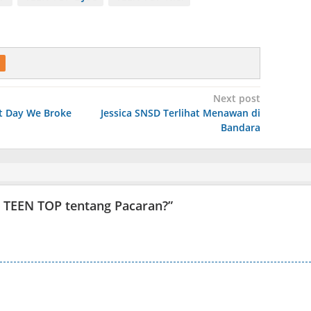
Next post
at Day We Broke
Jessica SNSD Terlihat Menawan di
Bandara
e TEEN TOP tentang Pacaran?
”