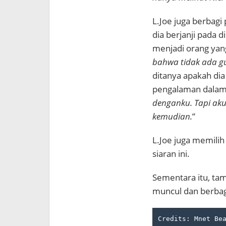
L.Joe juga berbag
dia berjanji pada 
menjadi orang yang
bahwa tidak ada g
ditanya apakah dia
pengalaman dalam 
denganku. Tapi aku 
kemudian.
”
L.Joe juga memilih 
siaran ini.
Sementara itu, tam
muncul dan berbagi
Credits: Mnet Bea