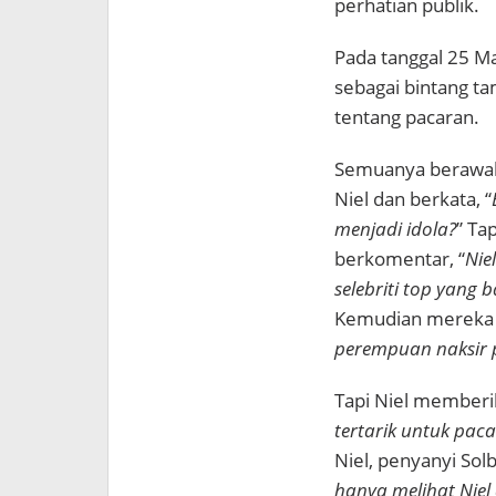
perhatian publik.
Pada tanggal 25 Ma
sebagai bintang t
tentang pacaran.
Semuanya berawal
Niel dan berkata, “
menjadi idola?
” Ta
berkomentar,
“
Nie
selebriti top yang
Kemudian mereka b
perempuan naksir
Tapi Niel memberi
tertarik untuk pac
Niel, penyanyi So
hanya melihat Niel d