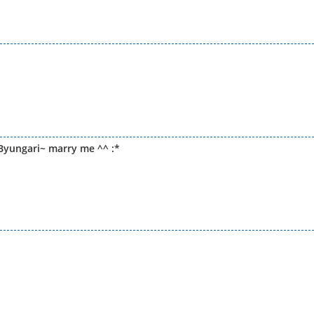
Byungari~ marry me ^^ :*