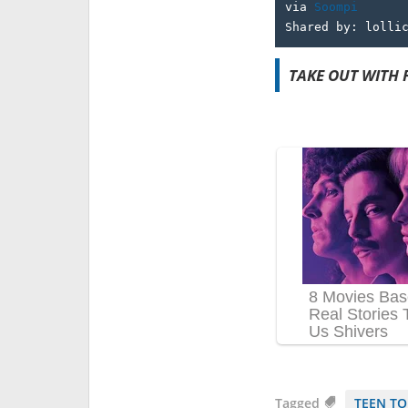
via 
Soompi
Shared by: lolli
TAKE OUT WITH F
Tagged
TEEN TO