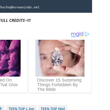
chocho@koreanindo.net
ULL CREDITS~!!!
P
TEEN TOP L.Joe
TEEN TOP Niel