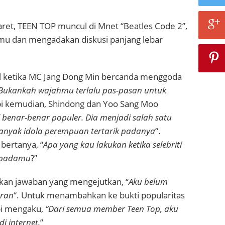
ret, TEEN TOP muncul di Mnet “Beatles Code 2”,
amu dan mengadakan diskusi panjang lebar
 ketika MC Jang Dong Min bercanda menggoda
Bukankah wajahmu terlalu pas-pasan untuk
pi kemudian, Shindong dan Yoo Sang Moo
l benar-benar populer. Dia menjadi salah satu
 banyak idola perempuan tertarik padanya
“.
ertanya, “
Apa yang kau lakukan ketika selebriti
 padamu
?”
kan jawaban yang mengejutkan, “
Aku belum
aran
“. Untuk menambahkan ke bukti popularitas
lbi mengaku,
“Dari semua member Teen Top, aku
i internet.
”