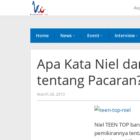
Skip
Au
to
content
Home
News
Event
Interview
Apa Kata Niel da
tentang Pacaran
by
March 26, 2013
Koreanindo
Niel TEEN TOP ba
pemikirannya tent