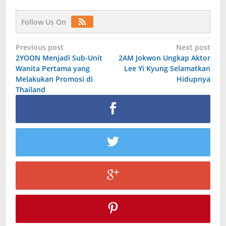
Follow Us On
Post
Previous post
Next post
2YOON Menjadi Sub-Unit
2AM Jokwon Ungkap Aktor
navigation
Wanita Pertama yang
Lee Yi Kyung Selamatkan
Melakukan Promosi di
Hidupnya
Thailand