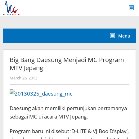
Skip
to
content
Menu
Big Bang Daesung Menjadi MC Program
MTV Jepang
by
March 26, 2013
Koreanindo
Daesung akan memiliki pertunjukan pertamanya
sebagai MC di acara MTV Jepang.
Program baru ini disebut ‘D-LITE & VJ Boo D’splay’,