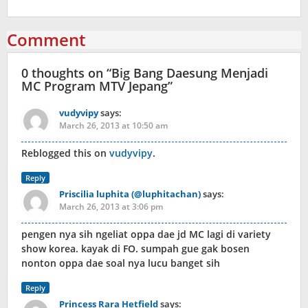
Comment
0 thoughts on “
Big Bang Daesung Menjadi
MC Program MTV Jepang
”
vudyvipy
says:
March 26, 2013 at 10:50 am
Reblogged this on
vudyvipy
.
Reply
Priscilia luphita (@luphitachan)
says:
March 26, 2013 at 3:06 pm
pengen nya sih ngeliat oppa dae jd MC lagi di variety
show korea. kayak di FO. sumpah gue gak bosen
nonton oppa dae soal nya lucu banget sih
Reply
Princess Rara Hetfield
says: