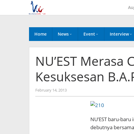
Skip
Au
to
content
Home
News
Event
Interview
NU’EST Merasa 
Kesuksesan B.A.
by
February 14, 2013
Koreanindo
NU’EST baru-baru i
debutnya bersama 