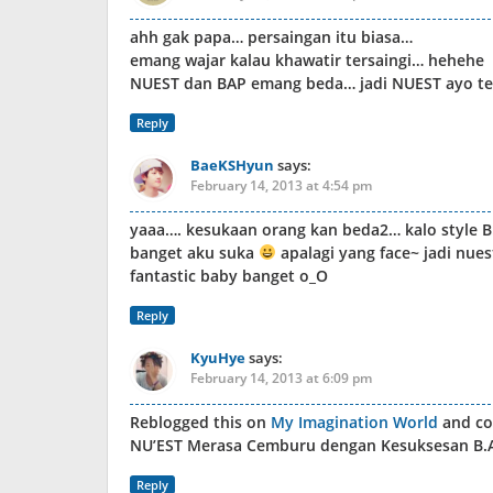
ahh gak papa… persaingan itu biasa…
emang wajar kalau khawatir tersaingi… hehehe
NUEST dan BAP emang beda… jadi NUEST ayo tet
Reply
BaeKSHyun
says:
February 14, 2013 at 4:54 pm
yaaa…. kesukaan orang kan beda2… kalo style B.
banget aku suka
apalagi yang face~ jadi nue
fantastic baby banget o_O
Reply
KyuHye
says:
February 14, 2013 at 6:09 pm
Reblogged this on
My Imagination World
and c
NU’EST Merasa Cemburu dengan Kesuksesan B.
Reply