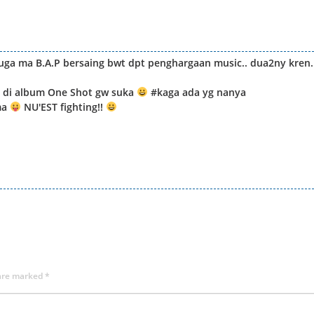
O juga ma B.A.P bersaing bwt dpt penghargaan music.. dua2ny kren.
u di album One Shot gw suka
#kaga ada yg nanya
ema
NU'EST fighting!!
 are marked
*