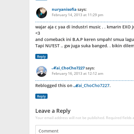
nuryanisofia
says:
February 14, 2013 at 11:29 pm
wajar aja c yaa di industri music . . kmarin EX
<3
and comeback ini B.A.P keren smpah! smua lag
Tapi NU'EST .. gw juga suka banged. . bikin dil
Reply
ℳai_ChoCho7227
says:
February 16, 2013 at 12:12 am
Reblogged this on
ℳai_ChoCho7227
.
Reply
Leave a Reply
Your email address will not be published.
Required fields