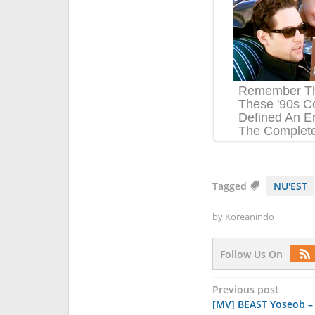
Tagged
NU'EST
by
Koreanindo
Follow Us On
Post
Previous post
[MV] BEAST Yoseob – 
navigation