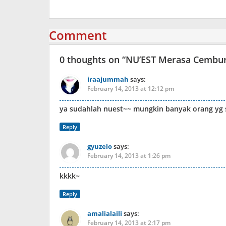
Comment
0 thoughts on “
NU’EST Merasa Cembur
iraajummah
says:
February 14, 2013 at 12:12 pm
ya sudahlah nuest~~ mungkin banyak orang yg s
Reply
gyuzelo
says:
February 14, 2013 at 1:26 pm
kkkk~
Reply
amalialaili
says:
February 14, 2013 at 2:17 pm