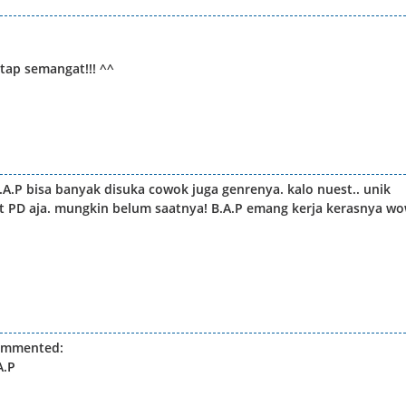
ap semangat!!! ^^
A.P bisa banyak disuka cowok juga genrenya. kalo nuest.. unik
st PD aja. mungkin belum saatnya! B.A.P emang kerja kerasnya w
ommented:
A.P