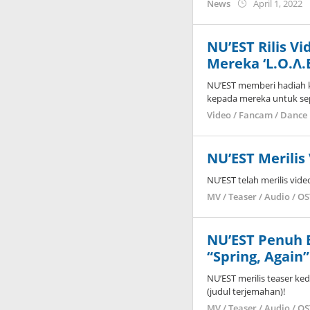
b
News
April 1, 2022
K
NU’EST Rilis V
Mereka ‘L.O.Λ.
NU’EST memberi hadiah k
kepada mereka untuk se
Video / Fancam / Dance 
NU’EST Merilis
NU’EST telah merilis vid
MV / Teaser / Audio / O
NU’EST Penuh E
“Spring, Again”
NU’EST merilis teaser ke
(judul terjemahan)!
MV / Teaser / Audio / O