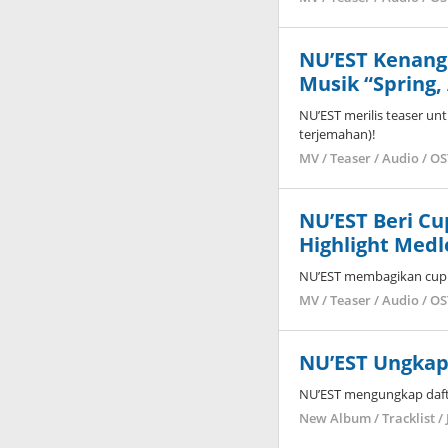
NU’EST Kenang 
Musik “Spring,
NU’EST merilis teaser unt
terjemahan)!
MV / Teaser / Audio / O
NU’EST Beri Cu
Highlight Medl
NU’EST membagikan cuplik
MV / Teaser / Audio / O
NU’EST Ungkap
NU’EST mengungkap dafta
New Album / Tracklist / 