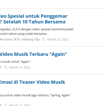
y
idihae
ideo Spesial untuk Penggemar
E’ Setelah 10 Tahun Bersama
epada L.O.Λ.E dengan video spesial, berterima kasih
puluh tahun yang indah bersama.
by
Practice / BTS / Making Clip
March 22, 2022
Kidihae
 Video Musik Terbaru “Again”
eo musik untuk “Again”.
by
ST
March 15, 2022
Kidihae
mosi di Teaser Video Musik
dua untuk video musik lagu terbaru, “Spring, Again”
by
ST
March 13, 2022