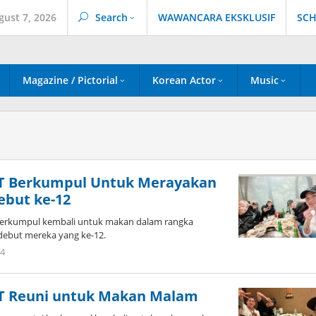
gust 7, 2026
Search
WAWANCARA EKSKLUSIF
SCH
Magazine / Pictorial
Korean Actor
Music
T Berkumpul Untuk Merayakan
ebut ke-12
berkumpul kembali untuk makan dalam rangka
debut mereka yang ke-12.
by
24
Kidihae
T Reuni untuk Makan Malam