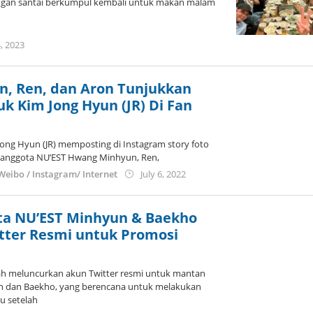
ngan santai berkumpul kembali untuk makan malam
by
, 2023
Kidihae
, Ren, dan Aron Tunjukkan
 Kim Jong Hyun (JR) Di Fan
 Jong Hyun (JR) memposting di Instagram story foto
 anggota NU’EST Hwang Minhyun, Ren,
by
 Weibo / Instagram/ Internet
July 6, 2022
Kidihae
a NU’EST Minhyun & Baekho
tter Resmi untuk Promosi
lah meluncurkan akun Twitter resmi untuk mantan
n dan Baekho, yang berencana untuk melakukan
du setelah