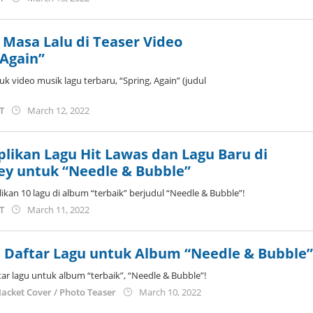
anisrina
Masa Lalu di Teaser Video
 Again”
uk video musik lagu terbaru, “Spring, Again” (judul
by
ST
March 12, 2022
anisrina
plikan Lagu Hit Lawas dan Lagu Baru di
ey untuk “Needle & Bubble”
an 10 lagu di album “terbaik” berjudul “Needle & Bubble”!
by
ST
March 11, 2022
anisrina
 Daftar Lagu untuk Album “Needle & Bubble
r lagu untuk album “terbaik”, “Needle & Bubble”!
by
Jacket Cover / Photo Teaser
March 10, 2022
anisrina