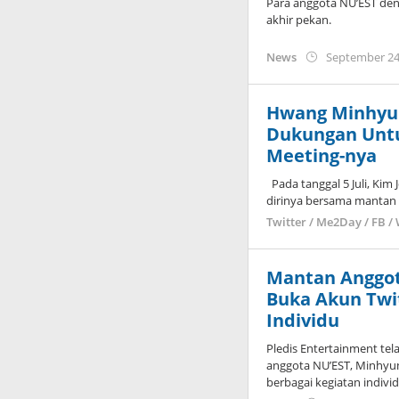
Para anggota NU’EST de
akhir pekan.
News
September 24
Hwang Minhyun
Dukungan Untuk
Meeting-nya
Pada tanggal 5 Juli, Kim
dirinya bersama mantan
Twitter / Me2Day / FB /
Mantan Anggot
Buka Akun Twi
Individu
Pledis Entertainment te
anggota NU’EST, Minhyu
berbagai kegiatan indivi