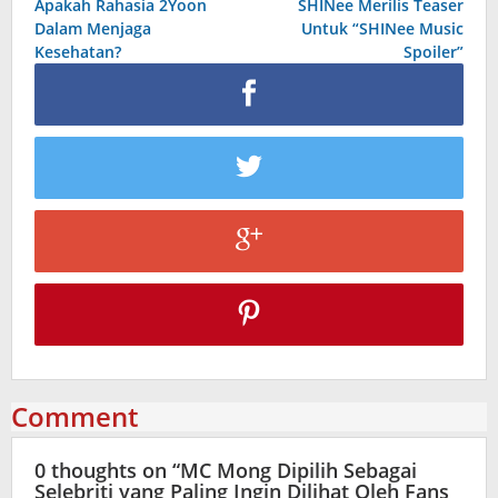
Apakah Rahasia 2Yoon
SHINee Merilis Teaser
navigation
Dalam Menjaga
Untuk “SHINee Music
Kesehatan?
Spoiler”
Comment
0 thoughts on “
MC Mong Dipilih Sebagai
Selebriti yang Paling Ingin Dilihat Oleh Fans