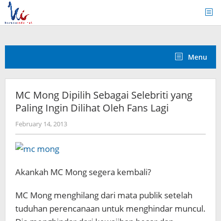
Skip
to
content
Menu
MC Mong Dipilih Sebagai Selebriti yang
Paling Ingin Dilihat Oleh Fans Lagi
by
February 14, 2013
Koreanindo
Akankah MC Mong segera kembali?
MC Mong menghilang dari mata publik setelah
tuduhan perencanaan untuk menghindar muncul.