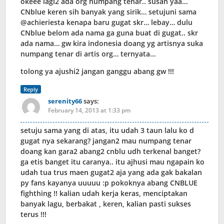
okeee lagi2 ada org numpang tenar.. susah yaa…
CNblue keren sih banyak yang sirik… setujuni sama
@achieriesta kenapa baru gugat skr… lebay… dulu
CNblue belom ada nama ga guna buat di gugat.. skr
ada nama… gw kira indonesia doang yg artisnya suka
numpang tenar di artis org… ternyata…
tolong ya ajushi2 jangan ganggu abang gw !!!
Reply
serenity66
says:
February 14, 2013 at 1:33 pm
setuju sama yang di atas, itu udah 3 taun lalu ko d
gugat nya sekarang? jangan2 mau numpang tenar
doang kan gara2 abang2 cnblu udh terkenal banget?
ga etis banget itu caranya.. itu ajhusi mau ngapain ko
udah tua trus maen gugat2 aja yang ada gak bakalan
py fans kayanya uuuuu :p pokoknya abang CNBLUE
fighthing !! kalian udah kerja keras, menciptakan
banyak lagu, berbakat , keren, kalian pasti sukses
terus !!!