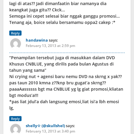
lagi di atas?? Jadi dimanfaatin biar namanya dia
keangkat juga gitu?? Ckck…
Semoga ini cepet selesai biar nggak ganggu promosi…
Tenang aja, boice selalu bersamamu oppa2 cakep :*
Reply
handawina
says:
February 13, 2013 at 2:59 pm
“Penampilan tersebut juga di masukkan dalam DVD
Khusus CNBLUE, yang dirilis pada bulan Agustus di
tahun yang sama”
Ni crying nut + agensi baru nemu DVD na skrng x yak??
pas taun 2010 kmna z??knp bru gugat’a skrng??
paaaAassssss bgt ma CNBLUE yg lg giat promosi,kliatan
bgt modus’a!!!
*pas liat jdul’a dah langsung emosi,liat isi’a lbh emosi
lg,
Reply
shelly☆ (@skullshel)
says:
February 13, 2013 at 3:40 pm