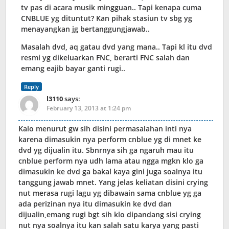
tv pas di acara musik mingguan.. Tapi kenapa cuma
CNBLUE yg dituntut? Kan pihak stasiun tv sbg yg
menayangkan jg bertanggungjawab..
Masalah dvd, aq gatau dvd yang mana.. Tapi kl itu dvd
resmi yg dikeluarkan FNC, berarti FNC salah dan
emang eajib bayar ganti rugi..
Reply
l3110
says:
February 13, 2013 at 1:24 pm
Kalo menurut gw sih disini permasalahan inti nya
karena dimasukin nya perform cnblue yg di mnet ke
dvd yg dijualin itu. Sbnrnya sih ga ngaruh mau itu
cnblue perform nya udh lama atau ngga mgkn klo ga
dimasukin ke dvd ga bakal kaya gini juga soalnya itu
tanggung jawab mnet. Yang jelas keliatan disini crying
nut merasa rugi lagu yg dibawain sama cnblue yg ga
ada perizinan nya itu dimasukin ke dvd dan
dijualin,emang rugi bgt sih klo dipandang sisi crying
nut nya soalnya itu kan salah satu karya yang pasti