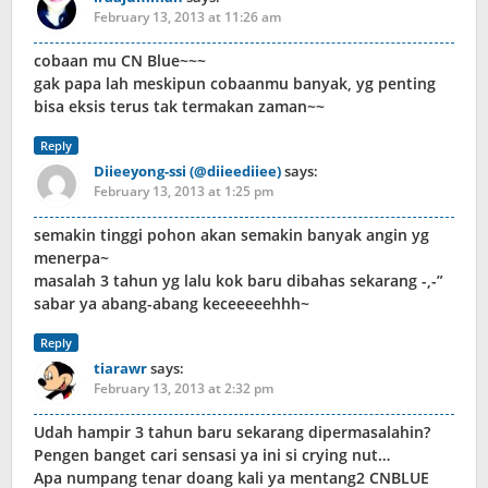
February 13, 2013 at 11:26 am
cobaan mu CN Blue~~~
gak papa lah meskipun cobaanmu banyak, yg penting
bisa eksis terus tak termakan zaman~~
Reply
Diieeyong-ssi (@diieediiee)
says:
February 13, 2013 at 1:25 pm
semakin tinggi pohon akan semakin banyak angin yg
menerpa~
masalah 3 tahun yg lalu kok baru dibahas sekarang -,-”
sabar ya abang-abang keceeeeehhh~
Reply
tiarawr
says:
February 13, 2013 at 2:32 pm
Udah hampir 3 tahun baru sekarang dipermasalahin?
Pengen banget cari sensasi ya ini si crying nut…
Apa numpang tenar doang kali ya mentang2 CNBLUE