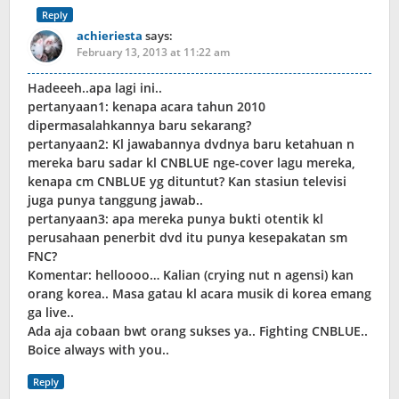
Reply
achieriesta
says:
February 13, 2013 at 11:22 am
Hadeeeh..apa lagi ini..
pertanyaan1: kenapa acara tahun 2010
dipermasalahkannya baru sekarang?
pertanyaan2: Kl jawabannya dvdnya baru ketahuan n
mereka baru sadar kl CNBLUE nge-cover lagu mereka,
kenapa cm CNBLUE yg dituntut? Kan stasiun televisi
juga punya tanggung jawab..
pertanyaan3: apa mereka punya bukti otentik kl
perusahaan penerbit dvd itu punya kesepakatan sm
FNC?
Komentar: helloooo… Kalian (crying nut n agensi) kan
orang korea.. Masa gatau kl acara musik di korea emang
ga live..
Ada aja cobaan bwt orang sukses ya.. Fighting CNBLUE..
Boice always with you..
Reply