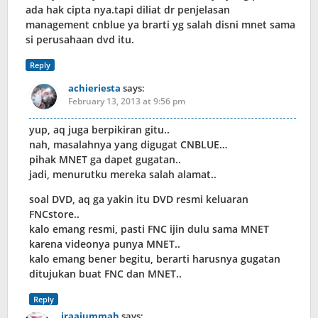
ada hak cipta nya.tapi diliat dr penjelasan
management cnblue ya brarti yg salah disni mnet sama
si perusahaan dvd itu.
Reply
achieriesta
says:
February 13, 2013 at 9:56 pm
yup, aq juga berpikiran gitu..
nah, masalahnya yang digugat CNBLUE…
pihak MNET ga dapet gugatan..
jadi, menurutku mereka salah alamat..
soal DVD, aq ga yakin itu DVD resmi keluaran
FNCstore..
kalo emang resmi, pasti FNC ijin dulu sama MNET
karena videonya punya MNET..
kalo emang bener begitu, berarti harusnya gugatan
ditujukan buat FNC dan MNET..
Reply
iraajummah
says: