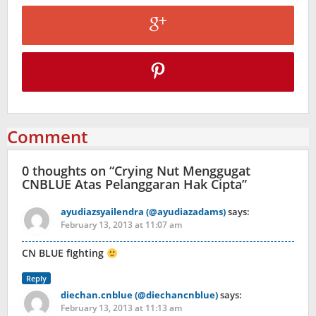
Comment
0 thoughts on “
Crying Nut Menggugat
CNBLUE Atas Pelanggaran Hak Cipta
”
ayudiazsyailendra (@ayudiazadams)
says:
February 13, 2013 at 11:07 am
CN BLUE fIghting
Reply
diechan.cnblue (@diechancnblue)
says:
February 13, 2013 at 11:13 am