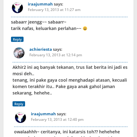
iraajummah
says:
February 13, 2013 at 11:27 am
sabaarr jeengg~~ sabaarr~
tarik nafas, keluarkan perlahan~~
Reply
achieriesta
says:
February 13, 2013 at 12:14 pm
Akhir2 ini aq banyak tekanan, trus liat berita ini jadi es
mosi deh..
tenang, ini pake gaya cool menghadapi atasan, kecuali
komen terakhir itu.. Pake gaya anak gahol jaman
sekarang, hehehe..
Reply
iraajummah
says:
February 13, 2013 at 12:40 pm
owalaahhh~ ceritanya, ini katarsis toh?? hehehehe