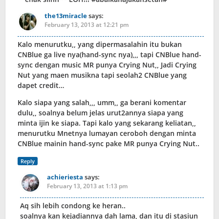
the13miracle
says:
February 13, 2013 at 12:21 pm
Kalo menurutku,, yang dipermasalahin itu bukan
CNBlue ga live nya(hand-sync nya),,, tapi CNBlue hand-
sync dengan music MR punya Crying Nut,, Jadi Crying
Nut yang maen musikna tapi seolah2 CNBlue yang
dapet credit…
Kalo siapa yang salah,,, umm,, ga berani komentar
dulu,, soalnya belum jelas urut2annya siapa yang
minta ijin ke siapa. Tapi kalo yang sekarang keliatan,,
menurutku Mnetnya lumayan ceroboh dengan minta
CNBlue mainin hand-sync pake MR punya Crying Nut..
Reply
achieriesta
says:
February 13, 2013 at 1:13 pm
Aq sih lebih condong ke heran..
soalnya kan kejadiannya dah lama, dan itu di stasiun