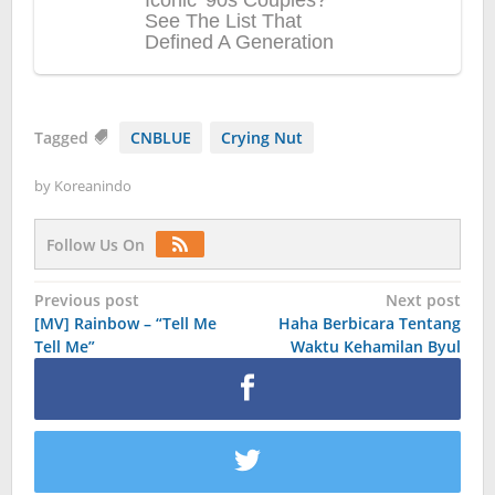
Tagged
CNBLUE
Crying Nut
by
Koreanindo
Follow Us On
Post
Previous post
Next post
[MV] Rainbow – “Tell Me
Haha Berbicara Tentang
navigation
Tell Me”
Waktu Kehamilan Byul