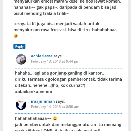
menyalurkan emosi marah/kesel ke bos lewat komen.
hahahaa~~ gak papa~, daripada di pendam bisa jadi
bisul mending tralala trilili~
ternyata KI juga bisa menjadi wadah untuk
menyalurkan rasa frustasi. bisa di tiru. hahahahaaa
Reply
achieriesta
says:
February 13, 2013 at 9:44 pm
hahaha.. lagi ada gonjang-ganjing di kantor..
diriku termasuk golongan pemberontak, tidak terima
ditekan..hehehe…(lho, kok curhat?)
#abaikankomenini
iraajummah
says:
February 14, 2013 at 8:50 am
hahahahahaaaa~~
jadi pemberontak dan melanggar aturan itu memang
enak siihh~~ LOH!!! #abaikanajakansetan#