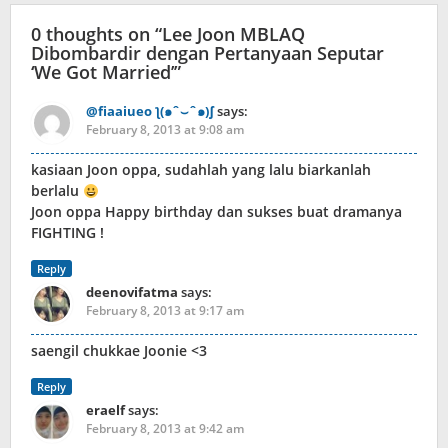
0 thoughts on “
Lee Joon MBLAQ
Dibombardir dengan Pertanyaan Seputar
‘We Got Married’
”
@fiaaiueo ƪ(๑ˆ⌣ˆ๑)∫
says:
February 8, 2013 at 9:08 am
kasiaan Joon oppa, sudahlah yang lalu biarkanlah
berlalu
Joon oppa Happy birthday dan sukses buat dramanya
FIGHTING !
Reply
deenovifatma
says:
February 8, 2013 at 9:17 am
saengil chukkae Joonie <3
Reply
eraelf
says:
February 8, 2013 at 9:42 am