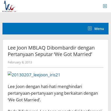
Skip
to
content
Menu
Lee Joon MBLAQ Dibombardir dengan
Pertanyaan Seputar ‘We Got Married’
by
February 8, 2013
Koreanindo
Lee Joon dengan hati-hati menghindari
pertanyaan-pertanyaan yang berkaitan dengan
‘We Got Married’.