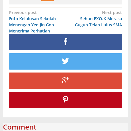
Post
Previous post
Next post
Foto Kelulusan Sekolah
Sehun EXO-K Merasa
navigation
Menengah Yeo Jin Goo
Gugup Telah Lulus SMA
Menerima Perhatian
Comment