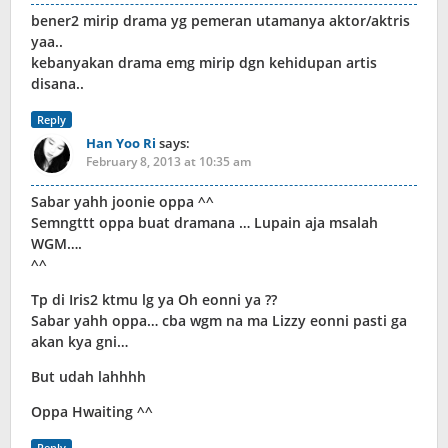
bener2 mirip drama yg pemeran utamanya aktor/aktris
yaa..
kebanyakan drama emg mirip dgn kehidupan artis
disana..
Reply
Han Yoo Ri
says:
February 8, 2013 at 10:35 am
Sabar yahh joonie oppa ^^
Semngttt oppa buat dramana … Lupain aja msalah
WGM….
^^
Tp di Iris2 ktmu lg ya Oh eonni ya ??
Sabar yahh oppa… cba wgm na ma Lizzy eonni pasti ga
akan kya gni…
But udah lahhhh
Oppa Hwaiting ^^
Reply