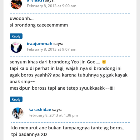
arviastri
says:
February 8, 2013 at 9:00 am
uwooohh…
si brondong caeeeemmmm
Reply
iraajummah
says:
February 8, 2013 at 9:07 am
senyum khas dari brondong Yeo Jin Goo….
tapi kalo di perhatiin lagi, wajah-nya si brondong ini
agak boros yaahh?? apa karena tubuhnya yg gak kayak
anak smp~~
meskipun boross tapi ane tetep syuukkaakk~~!!!!
Reply
karashidae
says:
February 8, 2013 at 1:38 pm
klo menurut ane bukan tampangnya tante yg boros,
tpi badannya XD