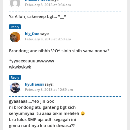
February 8, 2013 at 9:34 am
Ya Alloh, cakeeeep bgt… *__*
Reply
big_Dae
says:
February 8, 2013 at 9:50 am
Brondong ane nihhh \^O^ sinih sinih sama noona*
*yyyeeeeuuuuwwwww
wkwkwkwk
Reply
kyuhaessi
says:
February 8, 2013 at 10:39 am
gyaaaaaa….Yeo Jin Goo
ni brondong atu ganteng bgt sich
senyumnyaa itu aaaa bikin meleleh
bru lulus SMP aja udh segagah ini
gmna nantinya klo udh dewasa??