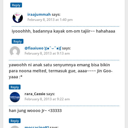
Reply
iraajummah
says:
February 8, 2013 at 1:40 pm
iyooohhh, badannya kayak om-om tajiir~~ hahahaaa
Reply
@fiaaiueo ƪ(๑ˆ⌣ˆ๑)∫
says:
February 8, 2013 at 9:13 am
yawoohh ni anak satu senyumnya emang bisa bikin
para noona melted, termasuk gue, aaaa~~~~ Jin Goo-
yaaa :*
Reply
rara_Cassie
says:
February 8, 2013 at 9:22 am
han jung woooo Jr~ <33333
Reply
moccacino92
says: