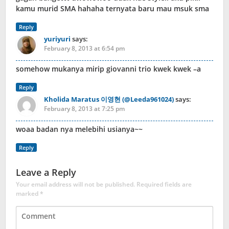
kamu murid SMA hahaha ternyata baru mau msuk sma
Reply
yuriyuri
says:
February 8, 2013 at 6:54 pm
somehow mukanya mirip giovanni trio kwek kwek –a
Reply
Kholida Maratus 이영현 (@Leeda961024)
says:
February 8, 2013 at 7:25 pm
woaa badan nya melebihi usianya~~
Reply
Leave a Reply
Your email address will not be published.
Required fields are
marked
*