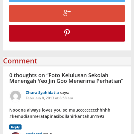
Comment
0 thoughts on “
Foto Kelulusan Sekolah
Menengah Yeo Jin Goo Menerima Perhatian
”
Zhara Syahidatia
says:
February 8, 2013 at 8:58 am
Nooona always loves you so muuccccccccchhhhh
#kemudianmeratapinasibdilahirkantahun1993
Reply