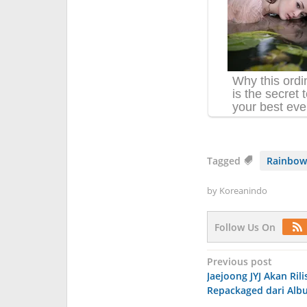
Tagged
Rainbow
by
Koreanindo
Follow Us On
Post
Previous post
Jaejoong JYJ Akan Rili
navigation
Repackaged dari Alb