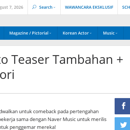
gust 7, 2026
Search
WAWANCARA EKSKLUSIF
SCH
Magazine / Pictorial
Korean Actor
Music
oto Teaser Tambahan +
ori
adwalkan untuk comeback pada pertengahan
h bekerja sama dengan Naver Music untuk merilis
untuk penggemar mereka!