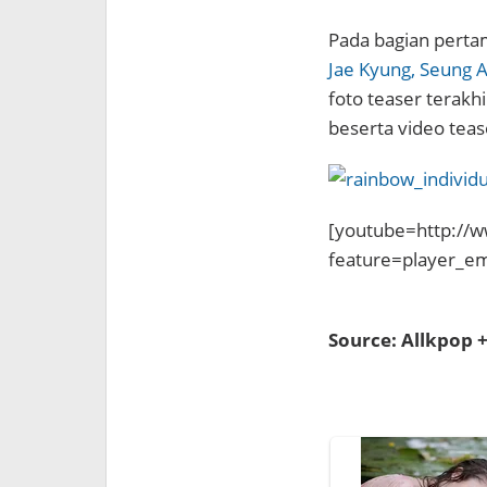
Pada bagian pertam
Jae Kyung, Seung 
foto teaser terakh
beserta video tea
[youtube=http://
feature=player_
Source: Allkpop