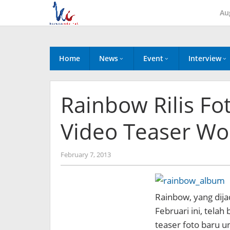
Skip
Au
to
content
Home
News
Event
Interview
Rainbow Rilis F
Video Teaser Wo
by
February 7, 2013
Koreanindo
Rainbow, yang dij
Februari ini, tela
teaser foto baru 