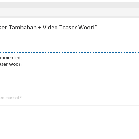
aser Tambahan + Video Teaser Woori
”
ommented:
aser Woori
 are marked
*