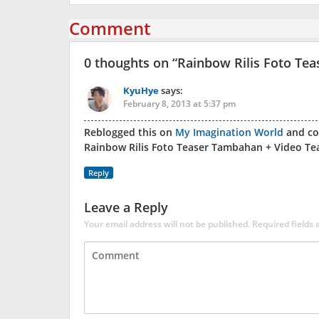
Comment
0 thoughts on “
Rainbow Rilis Foto Te
KyuHye
says:
February 8, 2013 at 5:37 pm
Reblogged this on
My Imagination World
and c
Rainbow Rilis Foto Teaser Tambahan + Video Te
Reply
Leave a Reply
Your email address will not be published.
Required fields