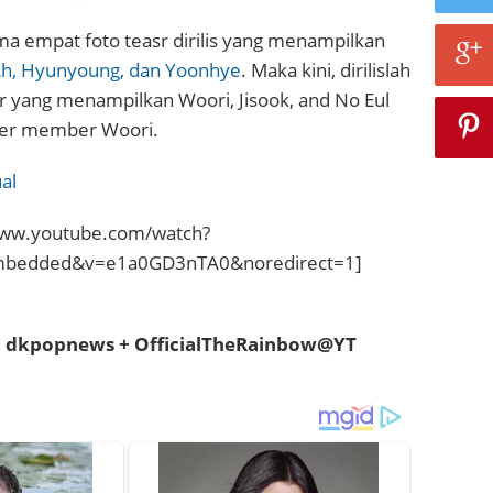
a empat foto teasr dirilis yang menampilkan
Ah, Hyunyoung, dan Yoonhye
. Maka kini, dirilislah
ir yang menampilkan Woori, Jisook, and No Eul
ser member Woori.
www.youtube.com/watch?
embedded&v=e1a0GD3nTA0&noredirect=1]
 + dkpopnews + OfficialTheRainbow@YT