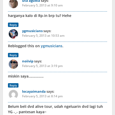
uta agusta
says:
February 5, 2013 at 9:10 am
harganya kalo di Rp-in brp tu? Hehe
Reply
ygmusicians
says:
February 5, 2013 at 10:53 am
Reblogged this on
ygmusicians
.
Reply
noiivip
says:
February 5, 2013 at 3:19 pm
miskin saya…………….
Reply
locayaimanda
says:
February 5, 2013 at 8:14 pm
Belum beli dvd alive tour, udah ngeluarin dvd lagi tuh
YG -_- pantesan kaya~