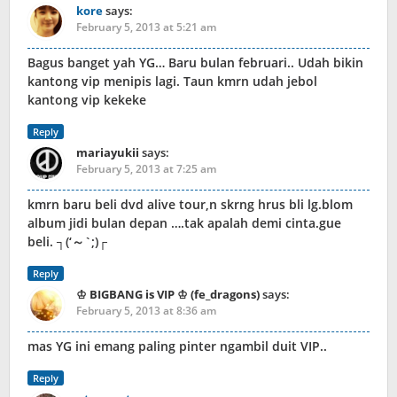
kore
says:
February 5, 2013 at 5:21 am
Bagus banget yah YG… Baru bulan februari.. Udah bikin
kantong vip menipis lagi. Taun kmrn udah jebol
kantong vip kekeke
Reply
mariayukii
says:
February 5, 2013 at 7:25 am
kmrn baru beli dvd alive tour,n skrng hrus bli lg.blom
album jidi bulan depan ….tak apalah demi cinta.gue
beli. ┐(‘～`;)┌
Reply
♔ BIGBANG is VIP ♔ (fe_dragons)
says:
February 5, 2013 at 8:36 am
mas YG ini emang paling pinter ngambil duit VIP..
Reply