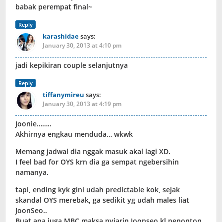
babak perempat final~
Reply
karashidae
says:
January 30, 2013 at 4:10 pm
jadi kepikiran couple selanjutnya
Reply
tiffanymireu
says:
January 30, 2013 at 4:19 pm
Joonie……..
Akhirnya engkau menduda… wkwk
Memang jadwal dia nggak masuk akal lagi XD.
I feel bad for OYS krn dia ga sempat ngebersihin
namanya.
tapi, ending kyk gini udah predictable kok, sejak
skandal OYS merebak, ga sedikit yg udah males liat
JoonSeo..
Buat apa juga MBC maksa nyiarin Joonseo kl penonton