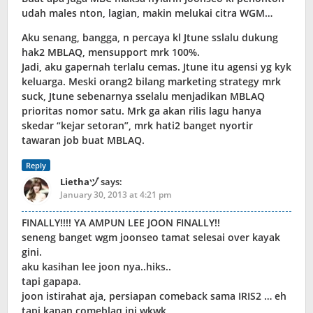
udah males nton, lagian, makin melukai citra WGM…
Aku senang, bangga, n percaya kl Jtune sslalu dukung
hak2 MBLAQ, mensupport mrk 100%.
Jadi, aku gapernah terlalu cemas. Jtune itu agensi yg kyk
keluarga. Meski orang2 bilang marketing strategy mrk
suck, Jtune sebenarnya sselalu menjadikan MBLAQ
prioritas nomor satu. Mrk ga akan rilis lagu hanya
skedar “kejar setoran”, mrk hati2 banget nyortir
tawaran job buat MBLAQ.
Reply
Liethaヅ
says:
January 30, 2013 at 4:21 pm
FINALLY!!!! YA AMPUN LEE JOON FINALLY!!
seneng banget wgm joonseo tamat selesai over kayak
gini.
aku kasihan lee joon nya..hiks..
tapi gapapa.
joon istirahat aja, persiapan comeback sama IRIS2 … eh
tapi kapan comeblaq ini wkwk