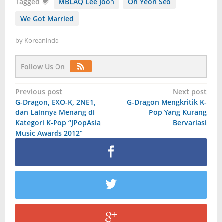
Tagged
MBLAQ Lee Joon
Oh Yeon Seo
We Got Married
by
Koreanindo
Follow Us On
Post
Previous post
Next post
G-Dragon, EXO-K, 2NE1,
G-Dragon Mengkritik K-
navigation
dan Lainnya Menang di
Pop Yang Kurang
Kategori K-Pop “JPopAsia
Bervariasi
Music Awards 2012”