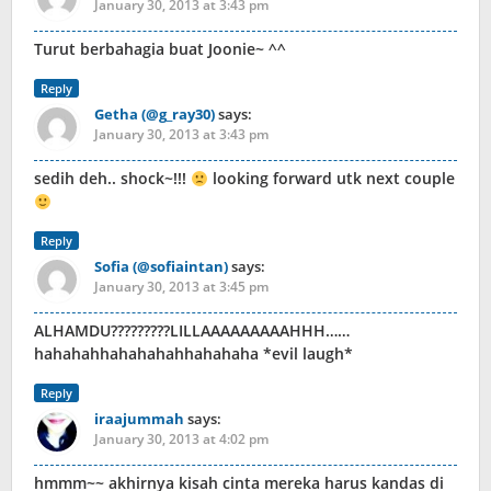
January 30, 2013 at 3:43 pm
Turut berbahagia buat Joonie~ ^^
Reply
Getha (@g_ray30)
says:
January 30, 2013 at 3:43 pm
sedih deh.. shock~!!!
looking forward utk next couple
Reply
Sofia (@sofiaintan)
says:
January 30, 2013 at 3:45 pm
ALHAMDU?????????LILLAAAAAAAAAHHH……
hahahahhahahahahhahahaha *evil laugh*
Reply
iraajummah
says:
January 30, 2013 at 4:02 pm
hmmm~~ akhirnya kisah cinta mereka harus kandas di