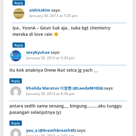
Reply
aishitakim
says:
January 30, 2013 at 7:25 pm
Iya.. YoonA – Geun Suk aja.. suka bgt chemistry
mereka di love rain
Reply
sexykyuhae
says:
January 30, 2013 at 5:34 pm
itu kok anaknya Onew ikut selca jg yach ._.
Reply
Kholida Maratus 이영현 (@Leeda961024)
says:
January 30, 2013 at 6:58 pm
antara sedih sama senang,,,, bingung……….aku tunggu
pasangan selanjutnya (y)
Reply
you_a (@breathbreath45)
says:
January 30, 2013 at 7:01 pm