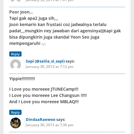
Poor Joon…
Tapi gak apa2 juga sih,,,
Joon kemarin kan frustasi coz jadwalnya terlalu
padat,,,mungkin ney jawaban dari agensinya)))tapi gak
bisa dipungkirin juga skandal Yeon Seo juga
mempengaruhi -,-
Reply
Sapi (@saiiia_si_sapi)
says:
January 30, 2013 at 7:12 pm
Yippie!!!!!!!!!!!
I Love you moreeee JTUNECamp!!!
I Love you moreeee Lee Changsun !!!!!
And I Love you moreeee MBLAQ!!!
Reply
DindaaRaewoo
says:
January 30, 2013 at 7:36 pm