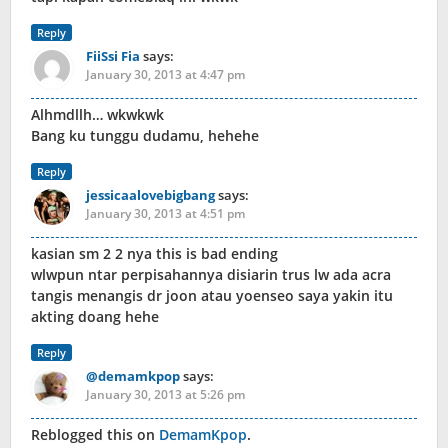
Reply
FiiSsi Fia
says:
January 30, 2013 at 4:47 pm
Alhmdllh… wkwkwk
Bang ku tunggu dudamu, hehehe
Reply
jessicaalovebigbang
says:
January 30, 2013 at 4:51 pm
kasian sm 2 2 nya this is bad ending
wlwpun ntar perpisahannya disiarin trus lw ada acra
tangis menangis dr joon atau yoenseo saya yakin itu
akting doang hehe
Reply
@demamkpop
says:
January 30, 2013 at 5:26 pm
Reblogged this on
DemamKpop
.