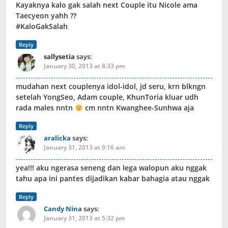
Kayaknya kalo gak salah next Couple itu Nicole ama
Taecyeon yahh ??
#KaloGakSalah
Reply
sallysetia
says:
January 30, 2013 at 8:33 pm
mudahan next couplenya idol-idol, jd seru, krn blkngn
setelah YongSeo, Adam couple, KhunToria kluar udh
rada males nntn
cm nntn Kwanghee-Sunhwa aja
Reply
aralicka
says:
January 31, 2013 at 9:16 am
yea!!! aku ngerasa seneng dan lega walopun aku nggak
tahu apa ini pantes dijadikan kabar bahagia atau nggak
Reply
Candy Nina
says:
January 31, 2013 at 5:32 pm