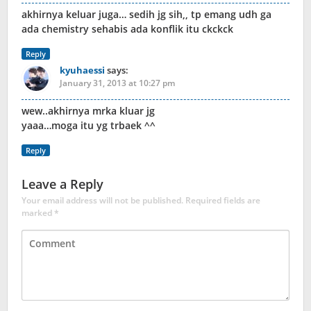
akhirnya keluar juga… sedih jg sih,, tp emang udh ga
ada chemistry sehabis ada konflik itu ckckck
Reply
kyuhaessi
says:
January 31, 2013 at 10:27 pm
wew..akhirnya mrka kluar jg
yaaa…moga itu yg trbaek ^^
Reply
Leave a Reply
Your email address will not be published.
Required fields are
marked
*