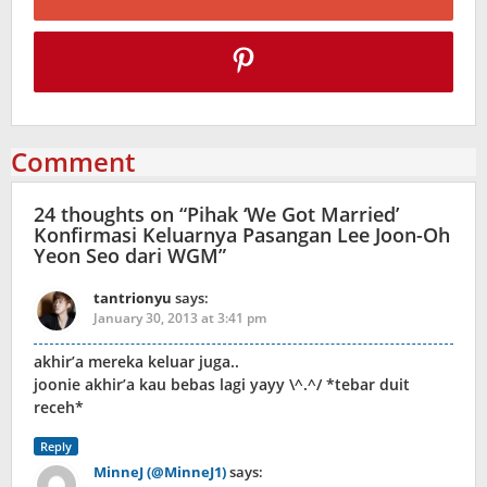
Comment
24 thoughts on “
Pihak ‘We Got Married’
Konfirmasi Keluarnya Pasangan Lee Joon-Oh
Yeon Seo dari WGM
”
tantrionyu
says:
January 30, 2013 at 3:41 pm
akhir’a mereka keluar juga..
joonie akhir’a kau bebas lagi yayy \^.^/ *tebar duit
receh*
Reply
MinneJ (@MinneJ1)
says: