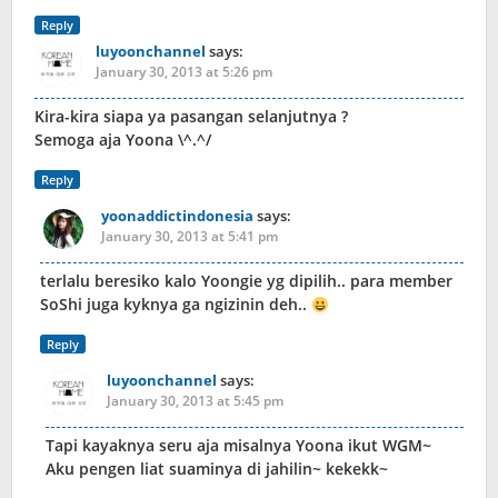
Reply
luyoonchannel
says:
January 30, 2013 at 5:26 pm
Kira-kira siapa ya pasangan selanjutnya ?
Semoga aja Yoona \^.^/
Reply
yoonaddictindonesia
says:
January 30, 2013 at 5:41 pm
terlalu beresiko kalo Yoongie yg dipilih.. para member
SoShi juga kyknya ga ngizinin deh..
Reply
luyoonchannel
says:
January 30, 2013 at 5:45 pm
Tapi kayaknya seru aja misalnya Yoona ikut WGM~
Aku pengen liat suaminya di jahilin~ kekekk~