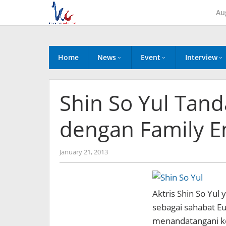
Skip
Au
to
content
Home
News
Event
Interview
Shin So Yul Tan
dengan Family E
by
January 21, 2013
Koreanindo
Aktris Shin So Yu
sebagai sahabat Eu
menandatangani ko