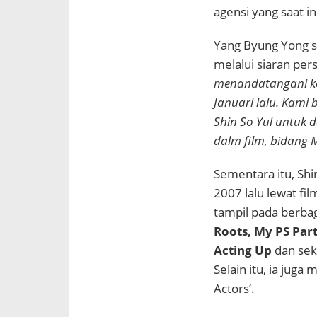
agensi yang
saat i
Yang Byung Yong se
melalui siaran pers
menandatangani kon
Januari lalu. Kam
Shin So Yul untuk
dalm film, bidang 
Sementara itu, Shi
2007 lalu lewat fi
tampil pada berba
Roots, My PS Par
Acting Up
dan seka
Selain itu, ia jug
Actors’.