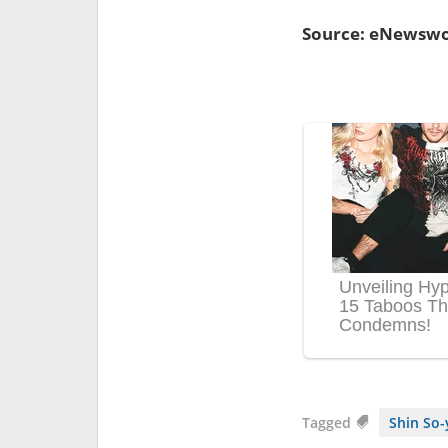
Source: eNewswo
Tagged
Shin So-