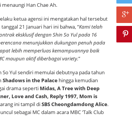
ni menaungi Han Chae Ah.
laku ketua agensi ini mengatakan hal tersebut
 tanggal 21 Januari hari ini bahwa, “
Kami telah
trak eksklusif dengan Shin So Yul pada 16
i berencana menunjukkan dukungan penuh pada
 dapat lebih memperluas kemampuannya baik
MC maupun aktif diberbagai variety.
”
n So Yul sendiri memulai debutnya pada tahun
lm
Shadows in the Palace
hingga kemudian
gai drama seperti
Midas, A Tree with Deep
tner, Love and Cash, Reply 1997, Mom is
rang ini tampil di
SBS Cheongdamdong Alice
.
a muncul sebagai MC dalam acara MBC ‘Talk Club