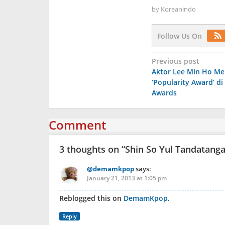
by
Koreanindo
Follow Us On
Post
Previous post
Aktor Lee Min Ho M
navigation
‘Popularity Award’ di
Awards
Comment
3 thoughts on “
Shin So Yul Tandatang
@demamkpop
says:
January 21, 2013 at 1:05 pm
Reblogged this on
DemamKpop
.
Reply