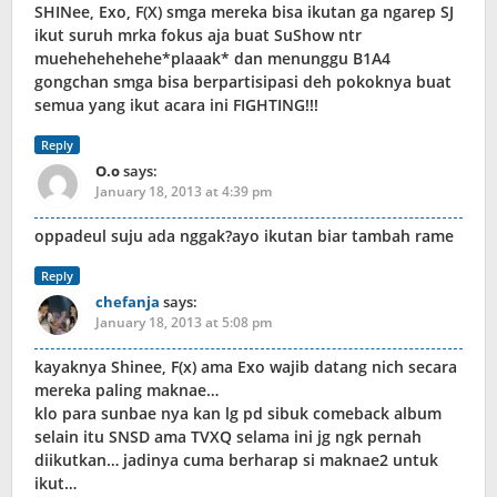
SHINee, Exo, F(X) smga mereka bisa ikutan ga ngarep SJ
ikut suruh mrka fokus aja buat SuShow ntr
muehehehehehe*plaaak* dan menunggu B1A4
gongchan smga bisa berpartisipasi deh pokoknya buat
semua yang ikut acara ini FIGHTING!!!
Reply
O.o
says:
January 18, 2013 at 4:39 pm
oppadeul suju ada nggak?ayo ikutan biar tambah rame
Reply
chefanja
says:
January 18, 2013 at 5:08 pm
kayaknya Shinee, F(x) ama Exo wajib datang nich secara
mereka paling maknae…
klo para sunbae nya kan lg pd sibuk comeback album
selain itu SNSD ama TVXQ selama ini jg ngk pernah
diikutkan… jadinya cuma berharap si maknae2 untuk
ikut…