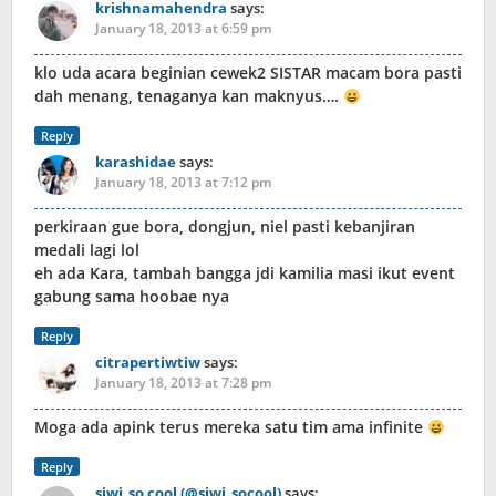
krishnamahendra
says:
January 18, 2013 at 6:59 pm
klo uda acara beginian cewek2 SISTAR macam bora pasti
dah menang, tenaganya kan maknyus….
Reply
karashidae
says:
January 18, 2013 at 7:12 pm
perkiraan gue bora, dongjun, niel pasti kebanjiran
medali lagi lol
eh ada Kara, tambah bangga jdi kamilia masi ikut event
gabung sama hoobae nya
Reply
citrapertiwtiw
says:
January 18, 2013 at 7:28 pm
Moga ada apink terus mereka satu tim ama infinite
Reply
siwi_so cool (@siwi_socool)
says: