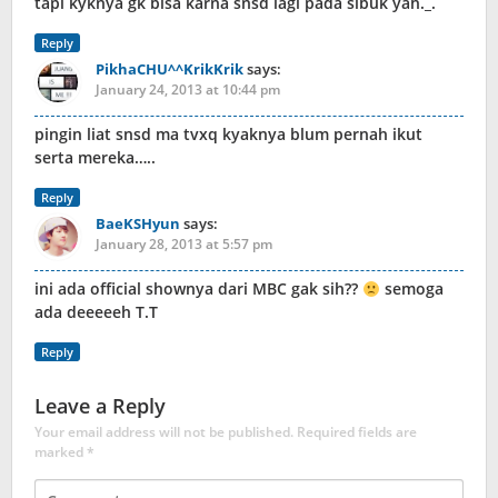
tapi kyknya gk bisa karna snsd lagi pada sibuk yah._.
Reply
PikhaCHU^^KrikKrik
says:
January 24, 2013 at 10:44 pm
pingin liat snsd ma tvxq kyaknya blum pernah ikut
serta mereka…..
Reply
BaeKSHyun
says:
January 28, 2013 at 5:57 pm
ini ada official shownya dari MBC gak sih??
semoga
ada deeeeeh T.T
Reply
Leave a Reply
Your email address will not be published.
Required fields are
marked
*