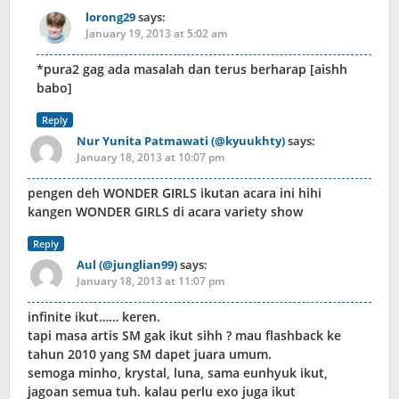
lorong29
says:
January 19, 2013 at 5:02 am
*pura2 gag ada masalah dan terus berharap [aishh
babo]
Reply
Nur Yunita Patmawati (@kyuukhty)
says:
January 18, 2013 at 10:07 pm
pengen deh WONDER GIRLS ikutan acara ini hihi
kangen WONDER GIRLS di acara variety show
Reply
Aul (@junglian99)
says:
January 18, 2013 at 11:07 pm
infinite ikut…… keren.
tapi masa artis SM gak ikut sihh ? mau flashback ke
tahun 2010 yang SM dapet juara umum.
semoga minho, krystal, luna, sama eunhyuk ikut,
jagoan semua tuh. kalau perlu exo juga ikut