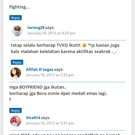
Fighting…
Reply
lorong29
says:
January 18, 2013 at 8:20 pm
tetap selalu berharap TVXQ ikuttt
*tp kasian juga
kalo malahan kelelahan karena aktifitas seabrek -_-
Reply
Afifah D'sagas
says:
January 18, 2013 at 5:33 pm
mga BOYFRIEND jga ikutan..
berharap jga Bora onnie dpet medali emas lagi..
f
Reply
Vita014
says:
January 18, 2013 at 5:37 pm