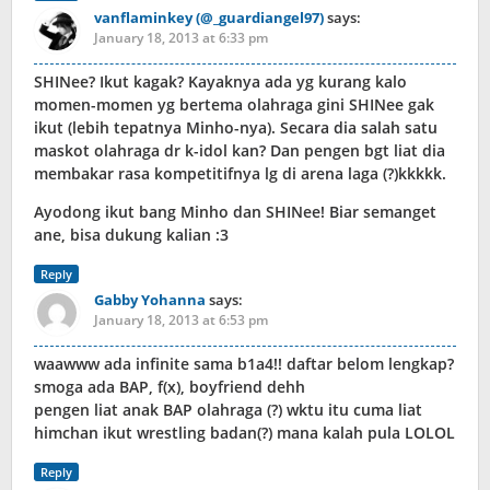
vanflaminkey (@_guardiangel97)
says:
January 18, 2013 at 6:33 pm
SHINee? Ikut kagak? Kayaknya ada yg kurang kalo
momen-momen yg bertema olahraga gini SHINee gak
ikut (lebih tepatnya Minho-nya). Secara dia salah satu
maskot olahraga dr k-idol kan? Dan pengen bgt liat dia
membakar rasa kompetitifnya lg di arena laga (?)kkkkk.
Ayodong ikut bang Minho dan SHINee! Biar semanget
ane, bisa dukung kalian :3
Reply
Gabby Yohanna
says:
January 18, 2013 at 6:53 pm
waawww ada infinite sama b1a4!! daftar belom lengkap?
smoga ada BAP, f(x), boyfriend dehh
pengen liat anak BAP olahraga (?) wktu itu cuma liat
himchan ikut wrestling badan(?) mana kalah pula LOLOL
Reply