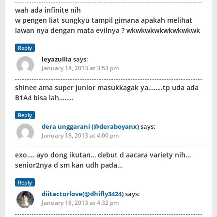
wah ada infinite nih
w pengen liat sungkyu tampil gimana apakah melihat
lawan nya dengan mata evilnya ? wkwkwkwkwkwkwkwk
Reply
leyazullia
says:
January 18, 2013 at 3:53 pm
shinee ama super junior masukkagak ya……..tp uda ada
B1A4 bisa lah……..
Reply
dera unggarani (@deraboyanx)
says:
January 18, 2013 at 4:00 pm
exo…. ayo dong ikutan… debut d aacara variety nih…
senior2nya d sm kan udh pada…
Reply
diitactorlove(@dhifly3424)
says:
January 18, 2013 at 4:32 pm