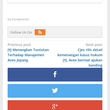
by
Koreanindo
Follow Us On
Post
Previous post
Next post
JYJ Menangkan Tuntutan
CJes rilis detail
navigation
Terhadap Manajemen
kemenangan kasus hukum
Avex Jepang
JYJ, Avex berniat ajukan
banding