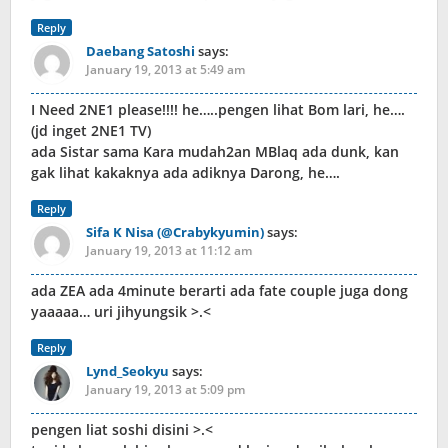
Reply
Daebang Satoshi
says:
January 19, 2013 at 5:49 am
I Need 2NE1 please!!!! he…..pengen lihat Bom lari, he….
(jd inget 2NE1 TV)
ada Sistar sama Kara mudah2an MBlaq ada dunk, kan
gak lihat kakaknya ada adiknya Darong, he….
Reply
Sifa K Nisa (@Crabykyumin)
says:
January 19, 2013 at 11:12 am
ada ZEA ada 4minute berarti ada fate couple juga dong
yaaaaa… uri jihyungsik >.<
Reply
Lynd_Seokyu
says:
January 19, 2013 at 5:09 pm
pengen liat soshi disini >.<