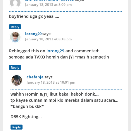
January 18, 2013 at 8:09 pm
boyfriend uga gx yeaa ….
Reply
lorong29
says:
January 18, 2013 at 8:18 pm
Reblogged this on
lorong29
and commented:
semoga ada TVXQ homin dan JYJ *masih sempetin
Reply
chefanja
says:
January 18, 2013 at 10:01 pm
wahhh Homin & JYJ ikut bakal heboh donk….
tp kayae cuman mimpi klo mereka dalam satu acara…
*bangun bukkk*
DB5K Fighting…
Reply