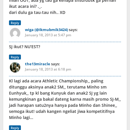
mian OOT, ada yg tau ga kenapa snsd/dbsk ga pernah
ikut acara ini? ._.
dari dulu ga tau-tau nih.. XD
Reply
wiga (@Ikmubmik3424)
says:
January 18, 2013 at 5:47 pm
SJ ikut? NU’EST?
Reply
the13miracle
says:
January 18, 2013 at 6:18 pm
Kl lagi ada acara Athletic Championship,, paling
ditunggu aksinya anak2 SM,, terutama Minho sm
Eunhyuk,, tp kl bang Kunyuk dan anak2 SJ yg lain
kemungkinan ga bakal dateng karna masih promo SJ-M,,
jadi harapan satu2nya hanya pada Minho dan Shinee,,
semoga ikut! udah kangen ngeliat jiwa kompetitifnya
Minho lagi…
Reply