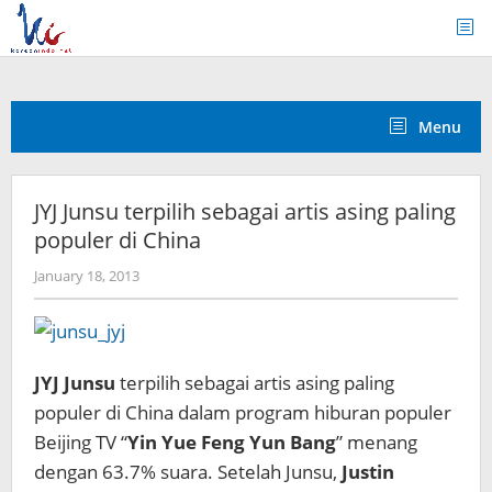
Skip
to
content
Menu
JYJ Junsu terpilih sebagai artis asing paling
populer di China
by
January 18, 2013
Koreanindo
JYJ Junsu
terpilih sebagai artis asing paling
populer di China dalam program hiburan populer
Beijing TV “
Yin Yue Feng Yun Bang
” menang
dengan 63.7% suara. Setelah Junsu,
Justin