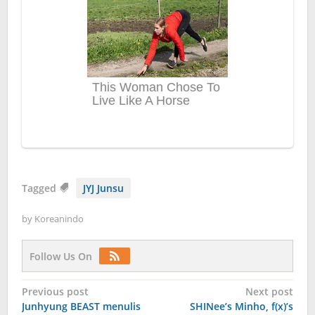
Tagged
JYJ Junsu
by
Koreanindo
Follow Us On
Post
Previous post
Next post
Junhyung BEAST menulis
SHINee’s Minho, f(x)’s
navigation