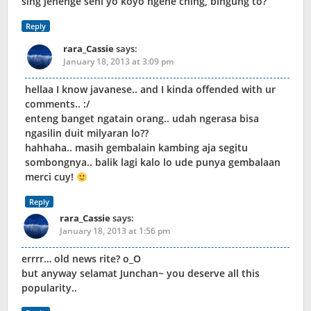
sing jenenge seni yo koyo ngene ching, bingung to?
Reply
rara_Cassie
says:
January 18, 2013 at 3:09 pm
hellaa I know javanese.. and I kinda offended with ur
comments.. :/
enteng banget ngatain orang.. udah ngerasa bisa
ngasilin duit milyaran lo??
hahhaha.. masih gembalain kambing aja segitu
sombongnya.. balik lagi kalo lo ude punya gembalaan
merci cuy!
Reply
rara_Cassie
says:
January 18, 2013 at 1:56 pm
errrr… old news rite? o_O
but anyway selamat Junchan~ you deserve all this
popularity..