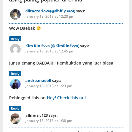
diitactorlove(@dhifly3424)
says:
January 18, 2013 at 12:28 pm
Wow Daebak
Reply
Kim Rin Evva (@KimRinEvva)
says:
January 18, 2013 at 12:45 pm
Junsu emang DAEBAK!!! Pembuktian yang luar biasa
Reply
andreanadell
says:
January 18, 2013 at 1:23 pm
Reblogged this on
Hey! Check this out!
.
Reply
allmusic123
says:
January 18, 2013 at 1:38 pm