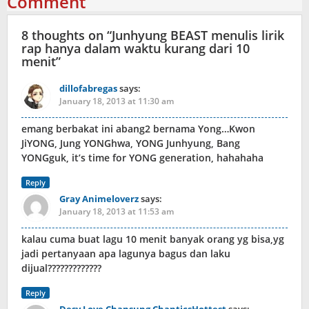
Comment
8 thoughts on “
Junhyung BEAST menulis lirik
rap hanya dalam waktu kurang dari 10
menit
”
dillofabregas
says:
January 18, 2013 at 11:30 am
emang berbakat ini abang2 bernama Yong…Kwon
JiYONG, Jung YONGhwa, YONG Junhyung, Bang
YONGguk, it’s time for YONG generation, hahahaha
Reply
Gray Animeloverz
says:
January 18, 2013 at 11:53 am
kalau cuma buat lagu 10 menit banyak orang yg bisa,yg
jadi pertanyaan apa lagunya bagus dan laku
dijual?????????????
Reply