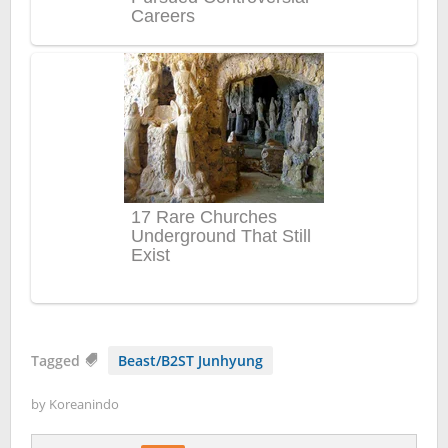
Tagged
Beast/B2ST Junhyung
by
Koreanindo