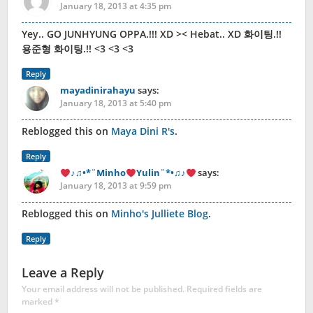
January 18, 2013 at 4:35 pm
Yey.. GO JUNHYUNG OPPA.!!! XD >< Hebat.. XD 화이팅.!!
용준형 화이팅.!! <3 <3 <3
Reply
mayadinirahayu
says:
January 18, 2013 at 5:40 pm
Reblogged this on
Maya Dini R's
.
Reply
♪♫•*¨Minho
Yulin¨*•♫♪
says:
January 18, 2013 at 9:59 pm
Reblogged this on
Minho's Julliete Blog
.
Reply
Leave a Reply
Your email address will not be published.
Required fields are
marked
*