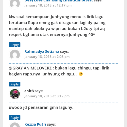
Desy Love Chansung ChanticsHottest
says:
January 18, 2013 at 12:17 pm
klw soal kemampuan Junhyung menulis lirik lagu
terutama Rapp emng gak diragukan lagi dy paling
mantep dah pkoknya wlpn aq bukan b2uty tpi aq
respek bgt ama otak encernya Junhyung ^0^
Reply
Rahmadya Setiana
says:
January 18, 2013 at 2:08 pm
@GRAY ANIMELOVERZ : bukan lagu chingu, tapi lirik
bagian rapp.nya junhyung chingu. .
Reply
chit3
says:
January 18, 2013 at 3:12 pm
uwooo jd penasaran gmn laguny..
Reply
Kezzia Putri
says: