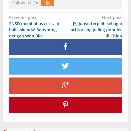
Follow Us On
Post
Previous post
Next post
SNSD membahas cerita di
JYJ Junsu terpilih sebagai
navigation
balik skandal Sooyoung
artis asing paling populer
dengan Won Bin.
di China