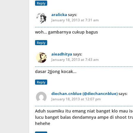
Reply
aralicka
says:
January 18, 2013 at 7:31 am
woh… gambarnya cukup bagus
Reply
aieadhitya
says:
January 18, 2013 at 7:43 am
dasar 2Jjong kocak…
Reply
diechan.cnblue (@diechancnblue)
says:
January 18, 2013 at 12:07 pm
Aduh suamiku itu emang niat banget klo mau i
lucu banget balas dendamnya ampe di shoot trus d
hehehe