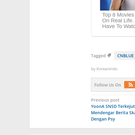
Tagged
CNBLUE 
by
Koreanindo
Follow Us On
Post
Previous post
YoonA SNSD Terkejut
navigation
Mendengar Berita Ska
Dengan Psy