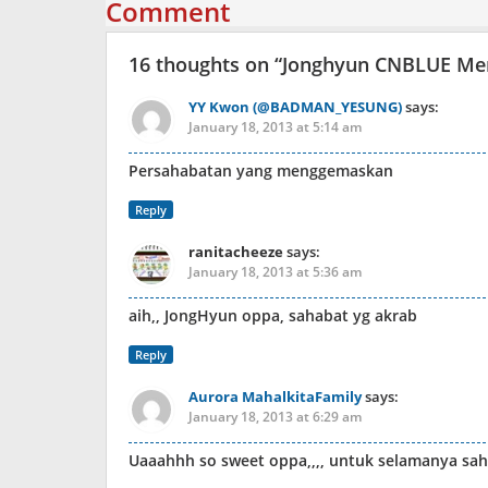
Comment
16 thoughts on “
Jonghyun CNBLUE Me
YY Kwon (@BADMAN_YESUNG)
says:
January 18, 2013 at 5:14 am
Persahabatan yang menggemaskan
Reply
ranitacheeze
says:
January 18, 2013 at 5:36 am
aih,, JongHyun oppa, sahabat yg akrab
Reply
Aurora MahalkitaFamily
says:
January 18, 2013 at 6:29 am
Uaaahhh so sweet oppa,,,, untuk selamanya sa