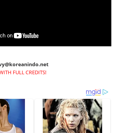
evy@koreanindo.net
WITH FULL CREDITS!