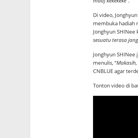
maaf kekekeke
“.
Di video, Jonghyu
membuka hadiah n
Jonghyun SHINee k
sesuatu terasa jang
Jonghyun SHINee 
menulis, “
Makasih
,
CNBLUE agar terde
Tonton video di ba