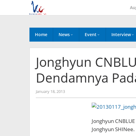
Skip
Au
to
content
Home
News
Event
Interview
Jonghyun CNBL
Dendamnya Pada
by
January 18, 2013
Koreanindo
Jonghyun CNBLUE 
Jonghyun SHINee.