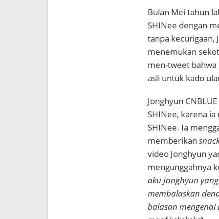
Bulan Mei tahun la
SHINee dengan mem
tanpa kecurigaan
menemukan sekota
men-tweet bahwa i
asli untuk kado u
Jonghyun CNBLUE p
SHINee, karena ia
SHINee. Ia mengg
memberikan
snac
video Jonghyun y
mengunggahnya ke
aku Jonghyun yang 
membalaskan dendam
balasan mengenai D