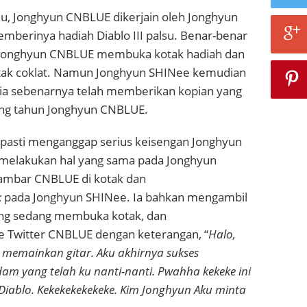
lu, Jonghyun CNBLUE dikerjain oleh Jonghyun
berinya hadiah Diablo III palsu. Benar-benar
, Jonghyun CNBLUE membuka kotak hadiah dan
k coklat. Namun Jonghyun SHINee kemudian
a sebenarnya telah memberikan kopian yang
lang tahun Jonghyun CNBLUE.
asti menganggap serius keisengan Jonghyun
melakukan hal yang sama pada Jonghyun
ambar CNBLUE di kotak dan
k
pada Jonghyun SHINee. Ia bahkan mengambil
ang sedang membuka kotak, dan
 Twitter CNBLUE dengan keterangan, “
Halo,
memainkan gitar. Aku akhirnya sukses
 yang telah ku nanti-nanti. Pwahha kekeke ini
iablo. Kekekekekekeke. Kim Jonghyun Aku minta