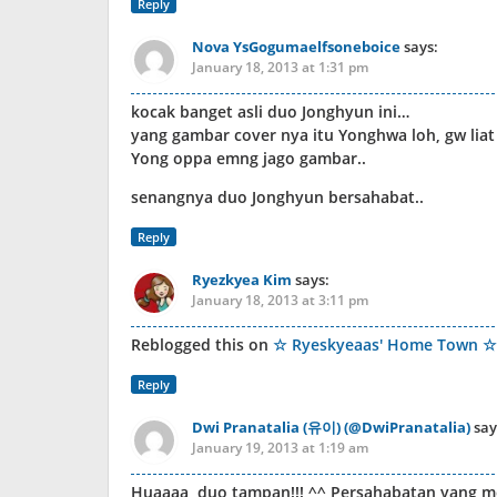
Reply
Nova YsGogumaelfsoneboice
says:
January 18, 2013 at 1:31 pm
kocak banget asli duo Jonghyun ini…
yang gambar cover nya itu Yonghwa loh, gw liat 
Yong oppa emng jago gambar..
senangnya duo Jonghyun bersahabat..
Reply
Ryezkyea Kim
says:
January 18, 2013 at 3:11 pm
Reblogged this on
☆ Ryeskyeaas' Home Town ☆
Reply
Dwi Pranatalia (유이) (@DwiPranatalia)
say
January 19, 2013 at 1:19 am
Huaaaa, duo tampan!!! ^^ Persahabatan yang 