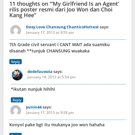
11 thoughts on “
‘My Girlfriend Is an Agent‘
rilis poster resmi dari Joo Won dan Choi
Kang Hee
”
Desy Love Chansung ChanticsHottest
says:
January 17, 2013 at 9:55 pm
7th Grade civil servant I CANT WAIT ada suamiku
disanah **tunjuk CHANSUNG wuakaka
Reply
dedefauwzia
says:
January 18, 2013 at 5:54 pm
*ikutan nunjuk hihihi
Reply
yunin44
says:
January 17, 2013 at 9:58 pm
Konyol pake bgt itu mukanya joo won hahaha