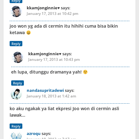
Reply
kkamjonginnie♥
says:
January 17, 2013 at 10:42 pm
joo won yg ada di cermin itu hihihi cuma bisa bikin
ketawa
Reply
kkamjonginnie♥
says:
January 17, 2013 at 10:43 pm
eh lupa, ditunggu dramanya yah!
Reply
nandasupritadewi
says:
January 18, 2013 at 1:42 am
ko aku ngakak ya liat ekpresi Joo won di cermin asli
lawak…
Reply
azroqu
says: