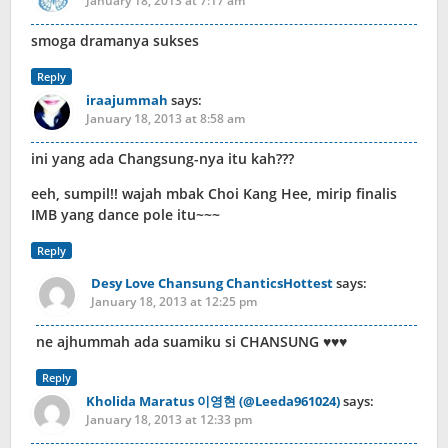
January 18, 2013 at 7:17 am
smoga dramanya sukses
Reply
iraajummah
says:
January 18, 2013 at 8:58 am
ini yang ada Changsung-nya itu kah???
eeh, sumpil!! wajah mbak Choi Kang Hee, mirip finalis
IMB yang dance pole itu~~~
Reply
Desy Love Chansung ChanticsHottest
says:
January 18, 2013 at 12:25 pm
ne ajhummah ada suamiku si CHANSUNG ♥♥♥
Reply
Kholida Maratus 이영현 (@Leeda961024)
says:
January 18, 2013 at 12:33 pm