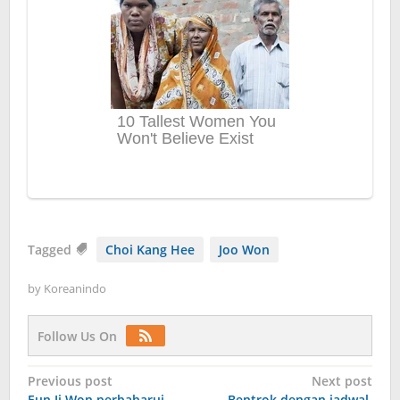
Tagged
Choi Kang Hee
Joo Won
by
Koreanindo
Follow Us On
Post
Previous post
Next post
Eun Ji Won perbaharui
Bentrok dengan jadwal,