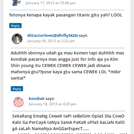
January 17, 2013 at 10:48 pm
fotonya kenapa kayak pasangan titanic gitu yah? LOOL
Reply
diitactorlove(@dhifly3424)
says:
January 18, 2013 at 2:23 pm
Aduhhh sbnrnya udah ga mau komen tapi duhhhh mas
kondiak pacarnya mas angga just for info aja ya Kim
Shin young itu CEWEK CEWEK CEWEK jadi dmana
mahonya gtu??pose kaya gtu sama CEWEK LOL *mikir
santai*
Reply
kondiak
says:
January 18, 2013 at 4:20 pm
SekaRang EmaNg CeweK taPi seBelUm OplaS Dia CowO
Kalo Ga PerCayA taNya SamA PaKaR oPlaS kaLiaN KalO
gA saLah NamaNya AnGGarEspecT……