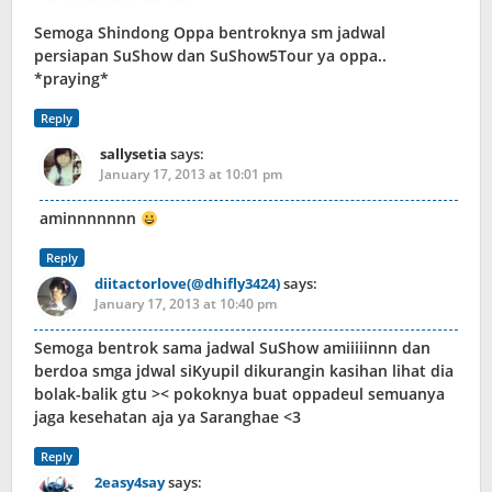
Semoga Shindong Oppa bentroknya sm jadwal
persiapan SuShow dan SuShow5Tour ya oppa..
*praying*
Reply
sallysetia
says:
January 17, 2013 at 10:01 pm
aminnnnnnn
Reply
diitactorlove(@dhifly3424)
says:
January 17, 2013 at 10:40 pm
Semoga bentrok sama jadwal SuShow amiiiiinnn dan
berdoa smga jdwal siKyupil dikurangin kasihan lihat dia
bolak-balik gtu >< pokoknya buat oppadeul semuanya
jaga kesehatan aja ya Saranghae <3
Reply
2easy4say
says: