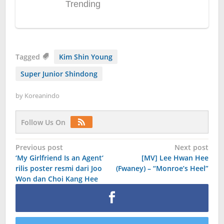
Tagged
Kim Shin Young
Super Junior Shindong
by
Koreanindo
Follow Us On
Post
Previous post
Next post
‘My Girlfriend Is an Agent‘
[MV] Lee Hwan Hee
navigation
rilis poster resmi dari Joo
(Fwaney) – “Monroe’s Heel”
Won dan Choi Kang Hee