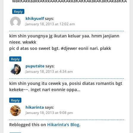
wakKAkkaakkAKkkAAKAAKAkkaKAKKAkakAKakKAkaaKKA
Reply
khikyuelf
says:
January 18, 2013 at 12:02 am
kim shin youngnya jg ikutan keluar yaa. hmm janjiann
nieee. wkwkk
pic d atas soo sweet bgt. #djewer eonii nari. plakk
Reply
puputsite
says:
January 18, 2013 at 4:34 am
kim shin young itu cewek ya, posisi diatas romantis bgt
kekeke~~. inget nari eonnie oppa…
Reply
hikarinta
says:
January 18, 2013 at 9:08 pm
Reblogged this on
Hikarinta's Blog
.