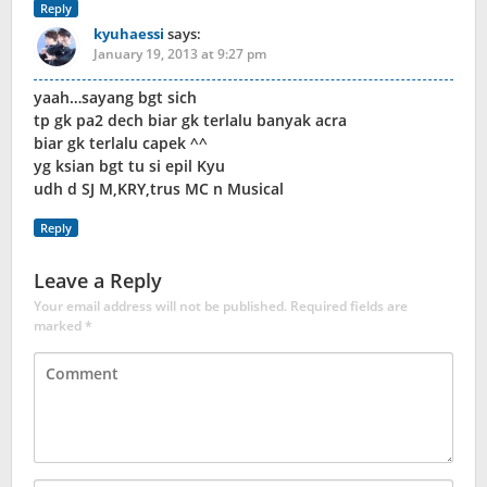
Reply
kyuhaessi
says:
January 19, 2013 at 9:27 pm
yaah…sayang bgt sich
tp gk pa2 dech biar gk terlalu banyak acra
biar gk terlalu capek ^^
yg ksian bgt tu si epil Kyu
udh d SJ M,KRY,trus MC n Musical
Reply
Leave a Reply
Your email address will not be published.
Required fields are
marked
*