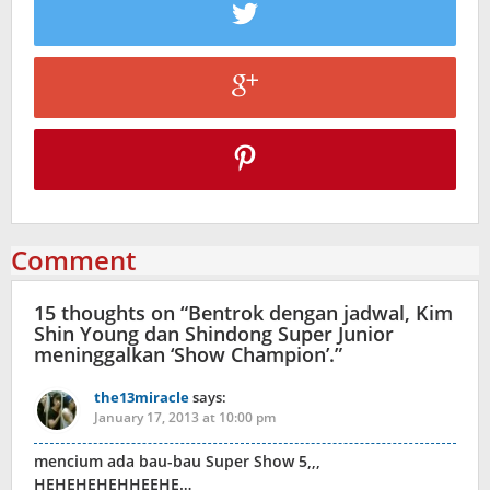
Comment
15 thoughts on “
Bentrok dengan jadwal, Kim
Shin Young dan Shindong Super Junior
meninggalkan ‘Show Champion’.
”
the13miracle
says:
January 17, 2013 at 10:00 pm
mencium ada bau-bau Super Show 5,,,
HEHEHEHEHHEEHE…