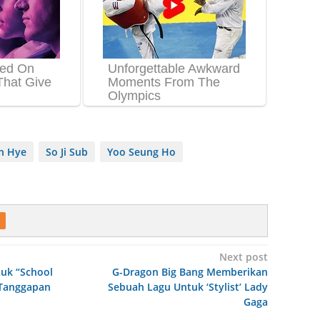
n Hye
So Ji Sub
Yoo Seung Ho
Next post
tuk “School
G-Dragon Big Bang Memberikan
h Tanggapan
Sebuah Lagu Untuk ‘Stylist’ Lady
Gaga