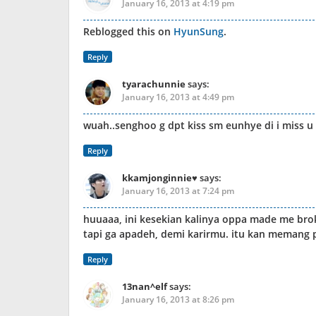
January 16, 2013 at 4:19 pm
Reblogged this on
HyunSung
.
Reply
tyarachunnie
says:
January 16, 2013 at 4:49 pm
wuah..senghoo g dpt kiss sm eunhye di i miss u
Reply
kkamjonginnie♥
says:
January 16, 2013 at 7:24 pm
huuaaa, ini kesekian kalinya oppa made me br
tapi ga apadeh, demi karirmu. itu kan memang p
Reply
13nan^elf
says:
January 16, 2013 at 8:26 pm