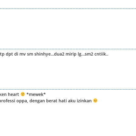
 tp dpt di mv sm shinhye…dua2 mirip lg…sm2 cntiik..
oken heart
*mewek*
rofessi oppa, dengan berat hati aku izinkan