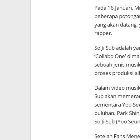
Pada 16 Januari, M
beberapa potongan 
yang akan datang,
rapper.
So Ji Sub adalah y
‘Collabo One’ dim
sebuah jenis musi
proses produksi al
Dalam video musik 
Sub akan memeranka
sementara Yoo Se
puluhan. Park Sh
So Ji Sub (Yoo Seun
Setelah Fans Men