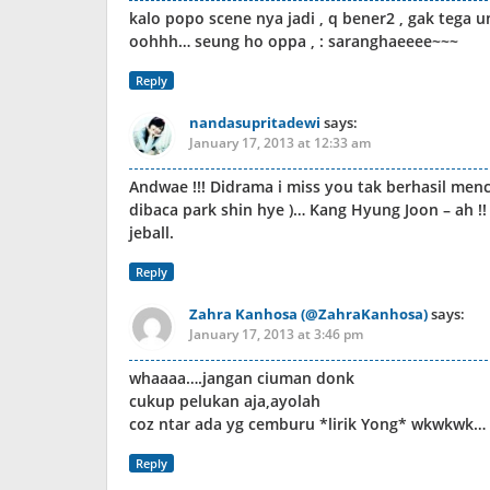
kalo popo scene nya jadi , q bener2 , gak tega un
oohhh… seung ho oppa , : saranghaeeee~~~
Reply
nandasupritadewi
says:
January 17, 2013 at 12:33 am
Andwae !!! Didrama i miss you tak berhasil me
dibaca park shin hye )… Kang Hyung Joon – ah !!
jeball.
Reply
Zahra Kanhosa (@ZahraKanhosa)
says:
January 17, 2013 at 3:46 pm
whaaaa….jangan ciuman donk
cukup pelukan aja,ayolah
coz ntar ada yg cemburu *lirik Yong* wkwkwk…
Reply