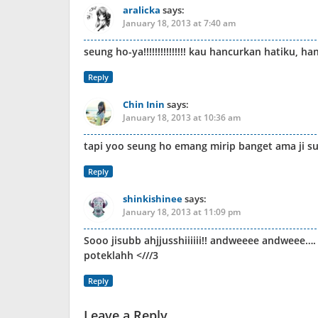
aralicka
says:
January 18, 2013 at 7:40 am
seung ho-ya!!!!!!!!!!!!!!! kau hancurkan hatiku, 
Reply
Chin Inin
says:
January 18, 2013 at 10:36 am
tapi yoo seung ho emang mirip banget ama ji s
Reply
shinkishinee
says:
January 18, 2013 at 11:09 pm
Sooo jisubb ahjjusshiiiiii!! andweeee andweee….
poteklahh <///3
Reply
Leave a Reply