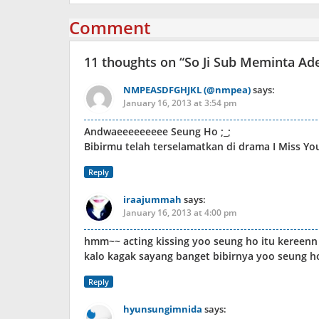
Comment
11 thoughts on “
So Ji Sub Meminta Ad
NMPEASDFGHJKL (@nmpea)
says:
January 16, 2013 at 3:54 pm
Andwaeeeeeeeee Seung Ho ;_;
Bibirmu telah terselamatkan di drama I Miss You
Reply
iraajummah
says:
January 16, 2013 at 4:00 pm
hmm~~ acting kissing yoo seung ho itu kereen
kalo kagak sayang banget bibirnya yoo seung h
Reply
hyunsungimnida
says: