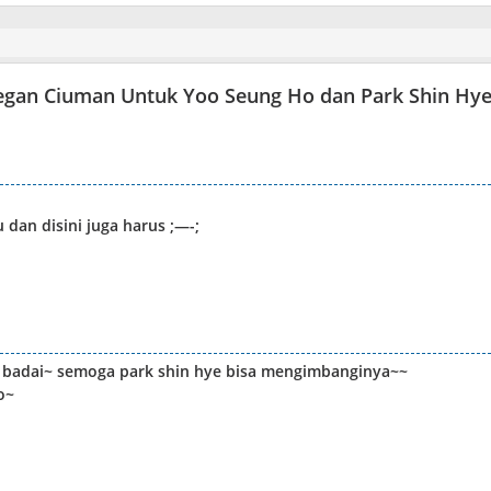
egan Ciuman Untuk Yoo Seung Ho dan Park Shin Hy
 dan disini juga harus ;—-;
n badai~ semoga park shin hye bisa mengimbanginya~~
o~