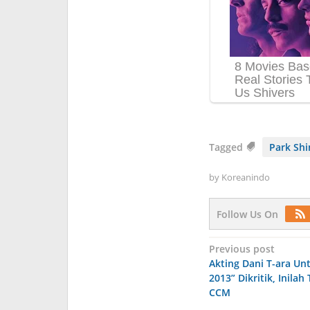
Tagged
Park Shi
by
Koreanindo
Follow Us On
Post
Previous post
Akting Dani T-ara Un
navigation
2013” Dikritik, Inila
CCM