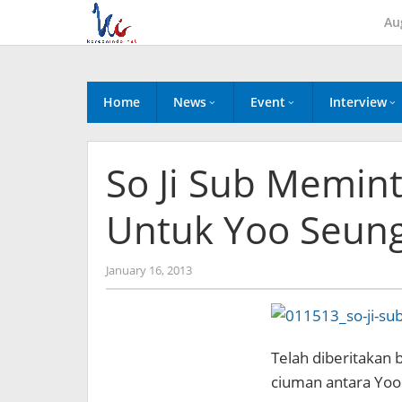
Skip
Au
to
content
Home
News
Event
Interview
So Ji Sub Memin
Untuk Yoo Seung
by
January 16, 2013
Koreanindo
Telah diberitakan 
ciuman antara Yoo