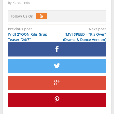
by
Koreanindo
Follow Us On
Post
Previous post
Next post
[Vid] 2YOON Rilis Grup
[MV] SPEED – “It’s Over”
navigation
Teaser “24/7”
(Drama & Dance Version)