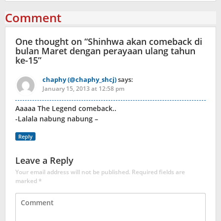
Comment
One thought on “
Shinhwa akan comeback di
bulan Maret dengan perayaan ulang tahun
ke-15
”
chaphy (@chaphy_shcj)
says:
January 15, 2013 at 12:58 pm
Aaaaa The Legend comeback..
-Lalala nabung nabung –
Reply
Leave a Reply
Your email address will not be published.
Required fields are
marked
*