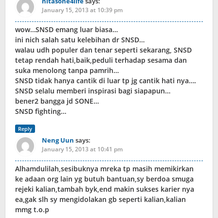
nitasone4life
says:
January 15, 2013 at 10:39 pm
wow…SNSD emang luar biasa…
ini nich salah satu kelebihan dr SNSD…
walau udh populer dan tenar seperti sekarang, SNSD
tetap rendah hati,baik,peduli terhadap sesama dan
suka menolong tanpa pamrih…
SNSD tidak hanya cantik di luar tp jg cantik hati nya….
SNSD selalu memberi inspirasi bagi siapapun…
bener2 bangga jd SONE…
SNSD fighting…
Reply
Neng Uun
says:
January 15, 2013 at 10:41 pm
Alhamdulilah,sesibuknya mreka tp masih memikirkan
ke adaan org lain yg butuh bantuan,sy berdoa smuga
rejeki kalian,tambah byk,end makin sukses karier nya
ea,gak slh sy mengidolakan gb seperti kalian,kalian
mmg t.o.p