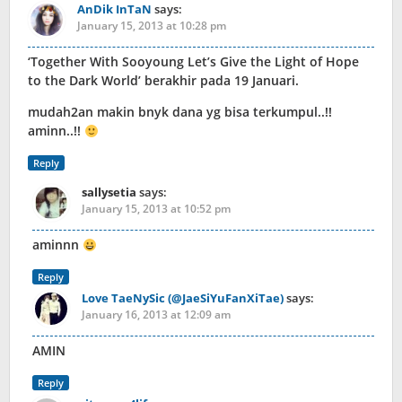
AnDik InTaN
says:
January 15, 2013 at 10:28 pm
‘Together With Sooyoung Let’s Give the Light of Hope
to the Dark World’ berakhir pada 19 Januari.
mudah2an makin bnyk dana yg bisa terkumpul..!!
aminn..!!
Reply
sallysetia
says:
January 15, 2013 at 10:52 pm
aminnn
Reply
Love TaeNySic (@JaeSiYuFanXiTae)
says:
January 16, 2013 at 12:09 am
AMIN
Reply