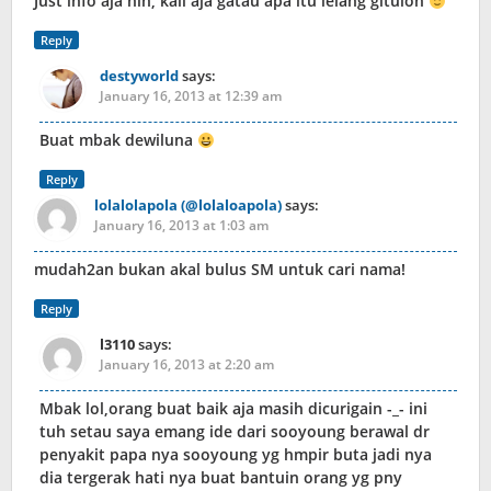
Just info aja nih, kali aja gatau apa itu lelang gituloh
Reply
destyworld
says:
January 16, 2013 at 12:39 am
Buat mbak dewiluna
Reply
lolalolapola (@lolaloapola)
says:
January 16, 2013 at 1:03 am
mudah2an bukan akal bulus SM untuk cari nama!
Reply
l3110
says:
January 16, 2013 at 2:20 am
Mbak lol,orang buat baik aja masih dicurigain -_- ini
tuh setau saya emang ide dari sooyoung berawal dr
penyakit papa nya sooyoung yg hmpir buta jadi nya
dia tergerak hati nya buat bantuin orang yg pny