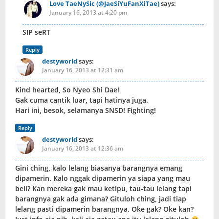
Love TaeNySic (@JaeSiYuFanXiTae)
says:
January 16, 2013 at 4:20 pm
SIP seRT
Reply
destyworld
says:
January 16, 2013 at 12:31 am
Kind hearted, So Nyeo Shi Dae!
Gak cuma cantik luar, tapi hatinya juga.
Hari ini, besok, selamanya SNSD! Fighting!
Reply
destyworld
says:
January 16, 2013 at 12:36 am
Gini ching, kalo lelang biasanya barangnya emang
dipamerin. Kalo nggak dipamerin ya siapa yang mau
beli? Kan mereka gak mau ketipu, tau-tau lelang tapi
barangnya gak ada gimana? Gituloh ching, jadi tiap
lelang pasti dipamerin barangnya. Oke gak? Oke kan?