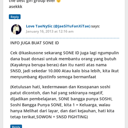
the best girl group ever
asekkk
Reply
Love TaeNySic (@JaeSiYuFanXiTae)
says:
January 16, 2013 at 12:16 am
INFO JUGA BUAT SONE ID
Cek @kaskusone sekarang SONE ID juga lagi ngumpulin
dana buat donasi untuk membantu orang yang butuh
(Kayaknya berupa beras) dan itu nanti atas nama
SNSD, Jadi sekedar 10.000 Atau kalo bisa lebih, kita ikut
menyumbang #JustInfo semoga bermanfaat
(Ketulusan hati, kedermawan dan Kesopanan soshi
patut dicontoh, dan hal yang sekiranya negatif,
dijadikan pembelajaran, SONE bangga punya SOSHI,
Soshi Bangga Punya SONE, kita 1 = Keluarga, walau
hanya Melihat dari layar, dan dari kejauhan, hati kita
tetap terikat,SOWON + SNSD FIGHTING)
Reply