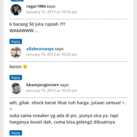
regar1994
says:
January 15, 2013 at 10:16 pm
6 barang 50 juta rupiah ???
WAAAWWW …
Reply
allaboutsasya
says:
January 15, 2013 at 10:20 pm
keren
Reply
kkamjonginnie♥
says:
January 15, 2013 at 10:23 pm
wih, gilak. shock berat lihat tuh harga. jutaan semua! >.
<
suka sama sneaker yg ada di pic, punya sica ya. tapi
harganya buset dah, cuma bisa geleng2 dibuatnya
Reply