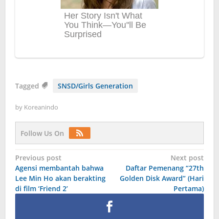
Tagged
SNSD/Girls Generation
by
Koreanindo
Follow Us On
Post
Previous post
Next post
Agensi membantah bahwa
Daftar Pemenang “27th
navigation
Lee Min Ho akan berakting
Golden Disk Award” (Hari
di film ‘Friend 2’
Pertama)