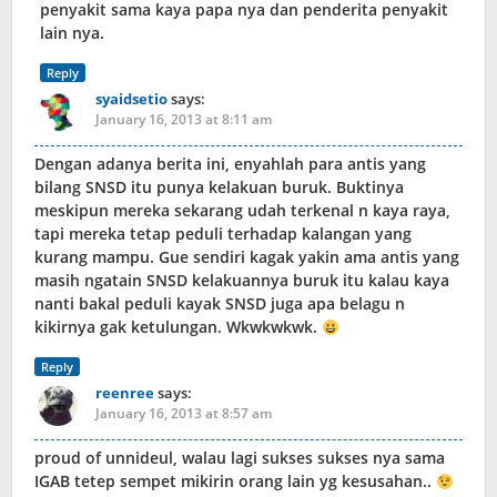
penyakit sama kaya papa nya dan penderita penyakit
lain nya.
Reply
syaidsetio
says:
January 16, 2013 at 8:11 am
Dengan adanya berita ini, enyahlah para antis yang
bilang SNSD itu punya kelakuan buruk. Buktinya
meskipun mereka sekarang udah terkenal n kaya raya,
tapi mereka tetap peduli terhadap kalangan yang
kurang mampu. Gue sendiri kagak yakin ama antis yang
masih ngatain SNSD kelakuannya buruk itu kalau kaya
nanti bakal peduli kayak SNSD juga apa belagu n
kikirnya gak ketulungan. Wkwkwkwk.
Reply
reenree
says:
January 16, 2013 at 8:57 am
proud of unnideul, walau lagi sukses sukses nya sama
IGAB tetep sempet mikirin orang lain yg kesusahan..