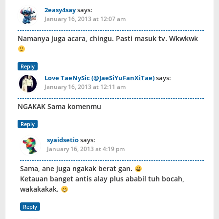
2easy4say
says:
January 16, 2013 at 12:07 am
Namanya juga acara, chingu. Pasti masuk tv. Wkwkwk
Reply
Love TaeNySic (@JaeSiYuFanXiTae)
says:
January 16, 2013 at 12:11 am
NGAKAK Sama komenmu
Reply
syaidsetio
says:
January 16, 2013 at 4:19 pm
Sama, ane juga ngakak berat gan.
Ketauan banget antis alay plus ababil tuh bocah,
wakakakak.
Reply