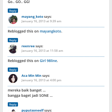
Go.. GO.. GG!
Reply
mayang_koto
says:
January 16, 2013 at 9:39 am
Reblogged this on
mayangkoto
.
Reply
reenree
says:
January 16, 2013 at 11:58 am
Reblogged this on
Girl 98line
.
Reply
Aca Min Min
says:
January 16, 2013 at 4:00 pm
mereka baik banget …
bangga baget jadi SONE …
Reply
puputsoneelf
says: