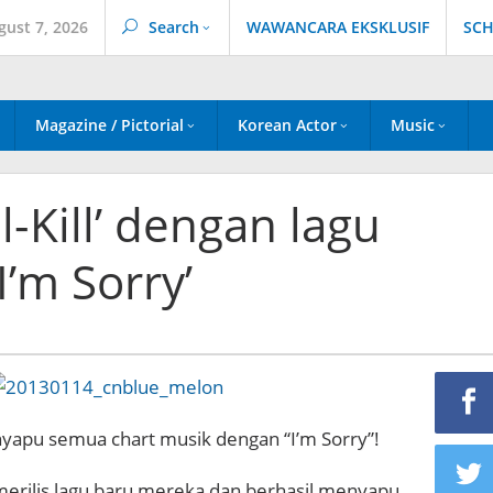
gust 7, 2026
Search
WAWANCARA EKSKLUSIF
SCH
Magazine / Pictorial
Korean Actor
Music
-Kill’ dengan lagu
I’m Sorry’
apu semua chart musik dengan “I’m Sorry”!
merilis lagu baru mereka dan berhasil menyapu