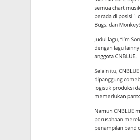
semua chart musik 
berada di posisi 1
Bugs, dan Monkey
Judul lagu, “I’m S
dengan lagu lainny
anggota CNBLUE.
Selain itu, CNBLUE
dipanggung comeb
logistik produksi 
memerlukan panto
Namun CNBLUE memi
perusahaan mereka
penampilan band d