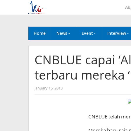
Skip
Au
to
content
Home
News
Event
Interview
CNBLUE capai ‘All
terbaru mereka ‘
by
January 15, 2013
Koreanindo
CNBLUE telah meny
Mereka baru saja 