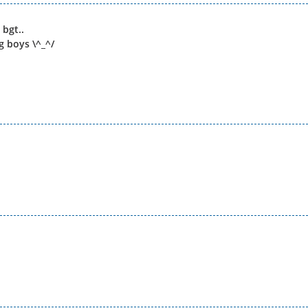
 bgt..
g boys \^_^/