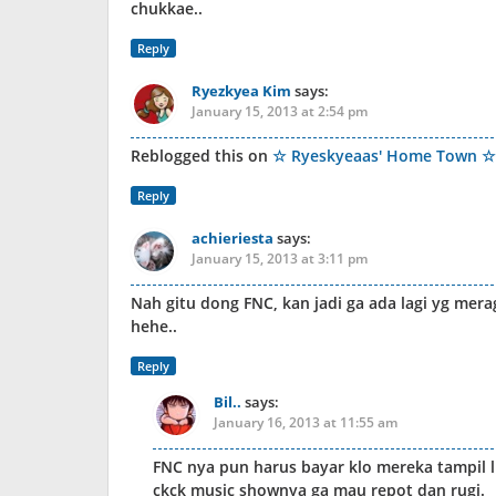
chukkae..
Reply
Ryezkyea Kim
says:
January 15, 2013 at 2:54 pm
Reblogged this on
☆ Ryeskyeaas' Home Town ☆
Reply
achieriesta
says:
January 15, 2013 at 3:11 pm
Nah gitu dong FNC, kan jadi ga ada lagi yg me
hehe..
Reply
Bil..
says:
January 16, 2013 at 11:55 am
FNC nya pun harus bayar klo mereka tampil l
ckck music shownya ga mau repot dan rugi.