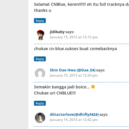
Selamat CNBlue, keren!!!!!! eh itu full trackny
thanks u
Reply
jidibaby
says:
January 15, 2013 at 12:12 pm
chukae cn-blue.sukses buat comebacknya
Reply
Shin Dae Hwa (@Dae_E4)
says:
January 15, 2013 at 12:34 pm
Semakin bangga jadi boice…
Chukae uri CNBLUE!!!
Reply
diitactorlove(@dhifly3424)
says:
January 15, 2013 at 12:42 pm