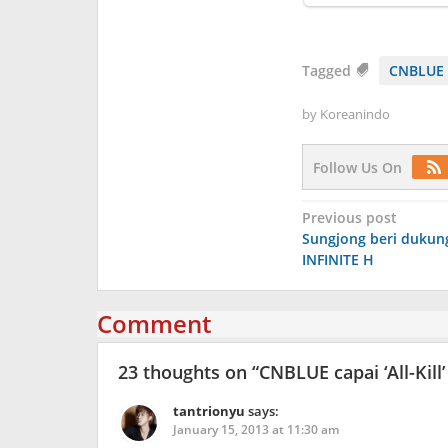
Tagged
CNBLUE
by
Koreanindo
Follow Us On
Post
Previous post
Sungjong beri dukun
navigation
INFINITE H
Comment
23 thoughts on “
CNBLUE capai ‘All-Kill
tantrionyu
says:
January 15, 2013 at 11:30 am