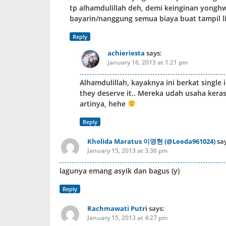
tp alhamdulillah deh, demi keinginan yonghw
bayarin/nanggung semua biaya buat tampil l
Reply
achieriesta
says:
January 16, 2013 at 1:21 pm
Alhamdulillah, kayaknya ini berkat single i
they deserve it.. Mereka udah usaha keras 
artinya, hehe
Reply
Kholida Maratus 이영현 (@Leeda961024)
sa
January 15, 2013 at 3:36 pm
lagunya emang asyik dan bagus (y)
Reply
Rachmawati Putri
says:
January 15, 2013 at 4:27 pm