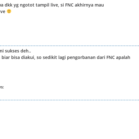
a dkk yg ngotot tampil live, si FNC akhirnya mau
ive
ni sukses deh..
biar bisa diakui, so sedikit lagi pengorbanan dari FNC apalah
ys: