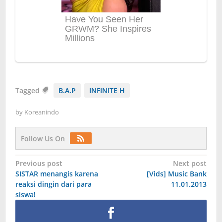
Tagged
B.A.P
INFINITE H
by
Koreanindo
Follow Us On
Post
Previous post
Next post
SISTAR menangis karena
[Vids] Music Bank
navigation
reaksi dingin dari para
11.01.2013
siswa!