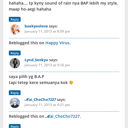
hahaha…. tp kyny sound of rain nya BAP lebih my style,
maap ho-aegi hahaha
Reply
baekyeolove
says:
January 11, 2013 at 8:59 pm
Reblogged this on
Happy Virus
.
Reply
Lynd_Seokyu
says:
January 11, 2013 at 9:16 pm
saya pilih yg B.A.P
tapi tetep kece semuanya kok
Reply
ℳai_ChoCho7227
says:
January 11, 2013 at 9:21 pm
Reblogged this on
ℳai_ChoCho7227
.
Reply