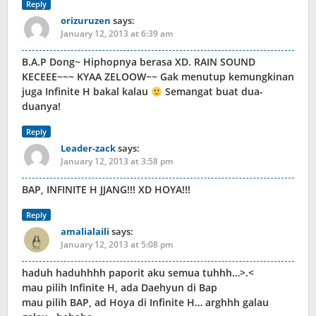
Reply
orizuruzen
says:
January 12, 2013 at 6:39 am
B.A.P Dong~ Hiphopnya berasa XD. RAIN SOUND
KECEEE~~~ KYAA ZELOOW~~ Gak menutup kemungkinan
juga Infinite H bakal kalau
Semangat buat dua-
duanya!
Reply
Leader-zack
says:
January 12, 2013 at 3:58 pm
BAP, INFINITE H JJANG!!! XD HOYA!!!
Reply
amalialaili
says:
January 12, 2013 at 5:08 pm
haduh haduhhhh paporit aku semua tuhhh…>.<
mau pilih Infinite H, ada Daehyun di Bap
mau pilih BAP, ad Hoya di Infinite H… arghhh galau