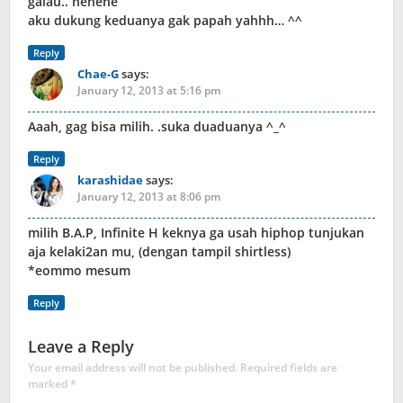
galau.. hehehe
aku dukung keduanya gak papah yahhh… ^^
Reply
Chae-G
says:
January 12, 2013 at 5:16 pm
Aaah, gag bisa milih. .suka duaduanya ^_^
Reply
karashidae
says:
January 12, 2013 at 8:06 pm
milih B.A.P, Infinite H keknya ga usah hiphop tunjukan
aja kelaki2an mu, (dengan tampil shirtless)
*eommo mesum
Reply
Leave a Reply
Your email address will not be published.
Required fields are
marked
*