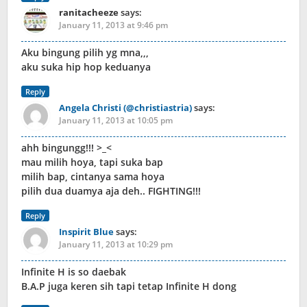
ranitacheeze
says:
January 11, 2013 at 9:46 pm
Aku bingung pilih yg mna,,,
aku suka hip hop keduanya
Reply
Angela Christi (@christiastria)
says:
January 11, 2013 at 10:05 pm
ahh bingungg!!! >_<
mau milih hoya, tapi suka bap
milih bap, cintanya sama hoya
pilih dua duamya aja deh.. FIGHTING!!!
Reply
Inspirit Blue
says:
January 11, 2013 at 10:29 pm
Infinite H is so daebak
B.A.P juga keren sih tapi tetap Infinite H dong