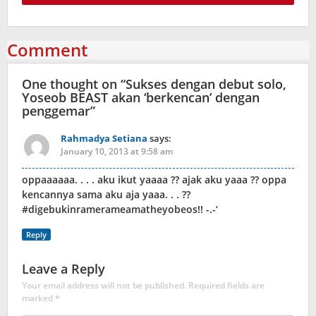
Comment
One thought on “
Sukses dengan debut solo,
Yoseob BEAST akan ‘berkencan’ dengan
penggemar
”
Rahmadya Setiana
says:
January 10, 2013 at 9:58 am
oppaaaaaa. . . . aku ikut yaaaa ?? ajak aku yaaa ?? oppa
kencannya sama aku aja yaaa. . . ??
#digebukinramerameamatheyobeos!! -.-‘
Reply
Leave a Reply
Your email address will not be published.
Required fields are
marked
*