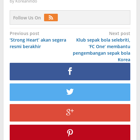
by
Koreanindo
Follow Us On
Post
Previous post
Next post
‘Strong Heart’ akan segera
Klub sepak bola selebriti,
navigation
resmi berakhir
‘FC One’ membantu
pengembangan sepak bola
Korea