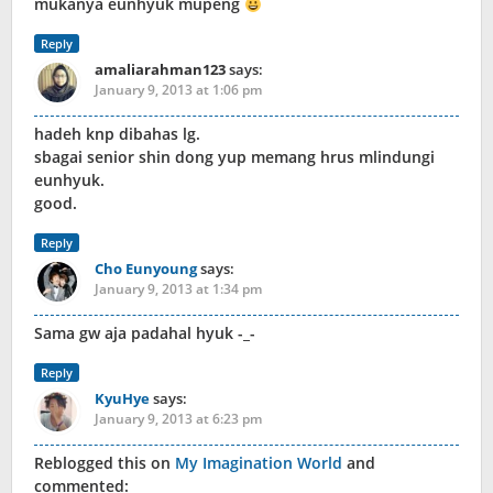
mukanya eunhyuk mupeng
Reply
amaliarahman123
says:
January 9, 2013 at 1:06 pm
hadeh knp dibahas lg.
sbagai senior shin dong yup memang hrus mlindungi
eunhyuk.
good.
Reply
Cho Eunyoung
says:
January 9, 2013 at 1:34 pm
Sama gw aja padahal hyuk -_-
Reply
KyuHye
says:
January 9, 2013 at 6:23 pm
Reblogged this on
My Imagination World
and
commented: