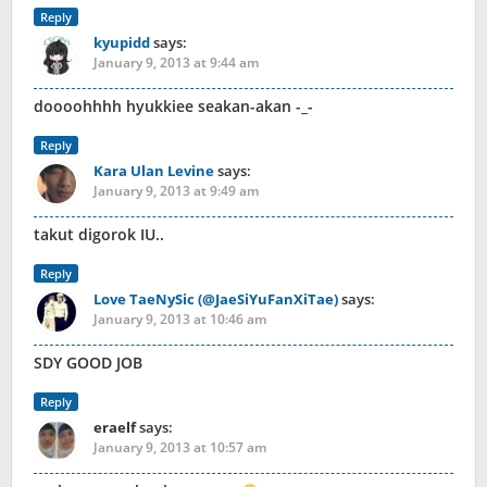
Reply
kyupidd
says:
January 9, 2013 at 9:44 am
doooohhhh hyukkiee seakan-akan -_-
Reply
Kara Ulan Levine
says:
January 9, 2013 at 9:49 am
takut digorok IU..
Reply
Love TaeNySic (@JaeSiYuFanXiTae)
says:
January 9, 2013 at 10:46 am
SDY GOOD JOB
Reply
eraelf
says:
January 9, 2013 at 10:57 am