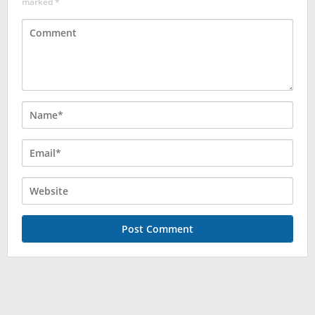
marked
*