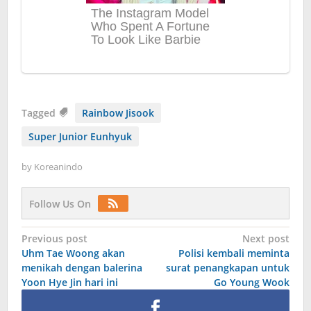
Tagged
Rainbow Jisook
Super Junior Eunhyuk
by
Koreanindo
Follow Us On
Post
Previous post
Next post
Uhm Tae Woong akan
Polisi kembali meminta
navigation
menikah dengan balerina
surat penangkapan untuk
Yoon Hye Jin hari ini
Go Young Wook