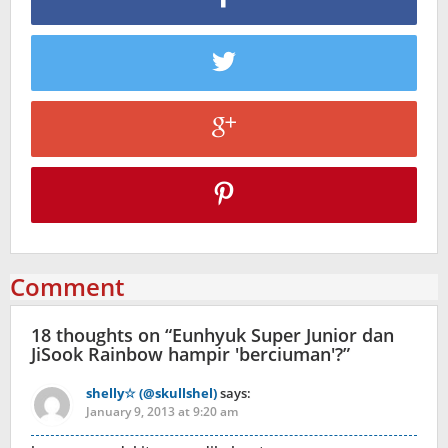
Comment
18 thoughts on “
Eunhyuk Super Junior dan
JiSook Rainbow hampir 'berciuman'?
”
shelly☆ (@skullshel)
says:
January 9, 2013 at 9:20 am