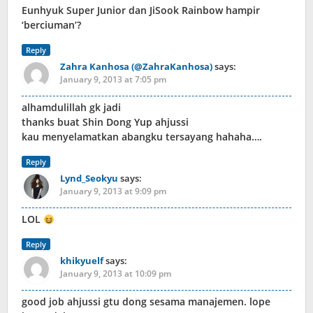
Eunhyuk Super Junior dan JiSook Rainbow hampir
‘berciuman’?
Reply
Zahra Kanhosa (@ZahraKanhosa)
says:
January 9, 2013 at 7:05 pm
alhamdulillah gk jadi
thanks buat Shin Dong Yup ahjussi
kau menyelamatkan abangku tersayang hahaha….
Reply
Lynd_Seokyu
says:
January 9, 2013 at 9:09 pm
LOL
Reply
khikyuelf
says:
January 9, 2013 at 10:09 pm
good job ahjussi gtu dong sesama manajemen. lope