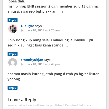
lopee dah.
msh b’hrap EHB session 2 dgn member suju 13.dgn mc
ahjussi. ngareep bgt.plakk aminn
Reply
Lila Tyas
says:
January 10, 2013 at 7:20 am
Shin Dong Yup mmg selalu mlindungi eunhyuk… jdi
sedih klau ingat bias kena scandal….
Reply
siwonhyukjae
says:
January 10, 2013 at 9:48 pm
ehemm masih kurang jatah yang d rmh ya bg?? *ikutan
yadong
Reply
Leave a Reply
Your email address will not be published.
Required fields are