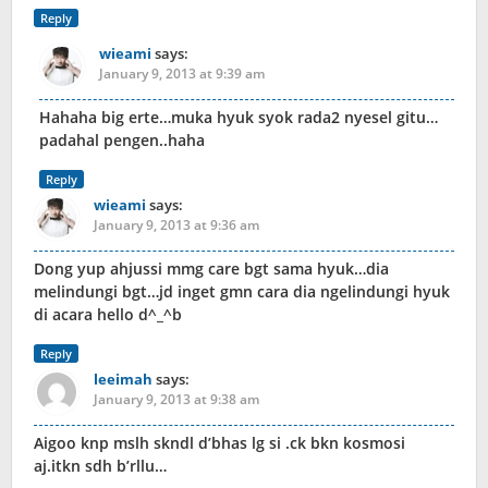
Reply
wieami
says:
January 9, 2013 at 9:39 am
Hahaha big erte…muka hyuk syok rada2 nyesel gitu…
padahal pengen..haha
Reply
wieami
says:
January 9, 2013 at 9:36 am
Dong yup ahjussi mmg care bgt sama hyuk…dia
melindungi bgt…jd inget gmn cara dia ngelindungi hyuk
di acara hello d^_^b
Reply
leeimah
says:
January 9, 2013 at 9:38 am
Aigoo knp mslh skndl d’bhas lg si .ck bkn kosmosi
aj.itkn sdh b’rllu…