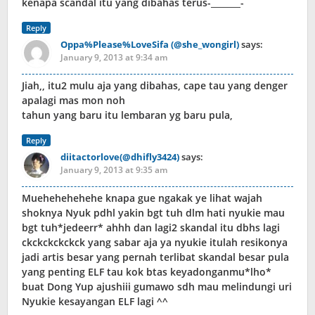
kenapa scandal itu yang dibahas terus-_______-
Reply
Oppa%Please%LoveSifa (@she_wongirl)
says:
January 9, 2013 at 9:34 am
Jiah,, itu2 mulu aja yang dibahas, cape tau yang denger
apalagi mas mon noh
tahun yang baru itu lembaran yg baru pula,
Reply
diitactorlove(@dhifly3424)
says:
January 9, 2013 at 9:35 am
Muehehehehehe knapa gue ngakak ye lihat wajah
shoknya Nyuk pdhl yakin bgt tuh dlm hati nyukie mau
bgt tuh*jedeerr* ahhh dan lagi2 skandal itu dbhs lagi
ckckckckckck yang sabar aja ya nyukie itulah resikonya
jadi artis besar yang pernah terlibat skandal besar pula
yang penting ELF tau kok btas keyadonganmu*lho*
buat Dong Yup ajushiii gumawo sdh mau melindungi uri
Nyukie kesayangan ELF lagi ^^