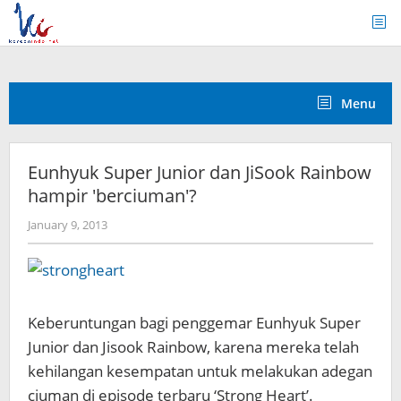
Skip
to
content
Menu
Eunhyuk Super Junior dan JiSook Rainbow
hampir 'berciuman'?
by
January 9, 2013
Koreanindo
Keberuntungan bagi penggemar Eunhyuk Super
Junior dan Jisook Rainbow, karena mereka telah
kehilangan kesempatan untuk melakukan adegan
ciuman di episode terbaru ‘Strong Heart’.