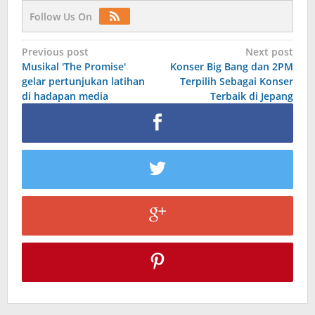
Follow Us On
Post
Previous post
Next post
Musikal 'The Promise'
Konser Big Bang dan 2PM
navigation
gelar pertunjukan latihan
Terpilih Sebagai Konser
di hadapan media
Terbaik di Jepang