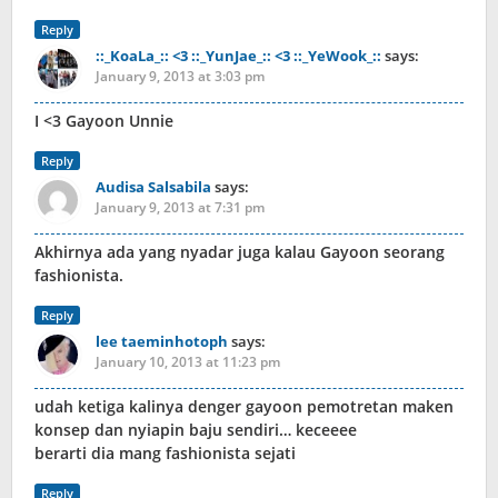
Reply
::_KoaLa_:: <3 ::_YunJae_:: <3 ::_YeWook_::
says:
January 9, 2013 at 3:03 pm
I <3 Gayoon Unnie
Reply
Audisa Salsabila
says:
January 9, 2013 at 7:31 pm
Akhirnya ada yang nyadar juga kalau Gayoon seorang
fashionista.
Reply
lee taeminhotoph
says:
January 10, 2013 at 11:23 pm
udah ketiga kalinya denger gayoon pemotretan maken
konsep dan nyiapin baju sendiri… keceeee
berarti dia mang fashionista sejati
Reply