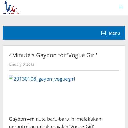
Skip
to
content
Menu
4Minute's Gayoon for 'Vogue Girl'
by
January 9, 2013
Koreanindo
Gayoon 4minute baru-baru ini melakukan
pemotretan untuk majalah ‘Vogue Girl’