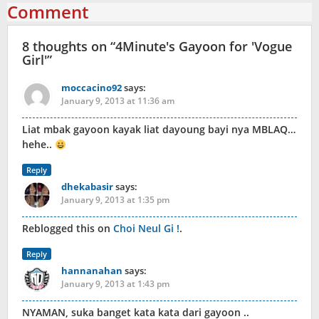
Comment
8 thoughts on “
4Minute's Gayoon for 'Vogue
Girl'
”
moccacino92
says:
January 9, 2013 at 11:36 am
Liat mbak gayoon kayak liat dayoung bayi nya MBLAQ…
hehe..
Reply
dhekabasir
says:
January 9, 2013 at 1:35 pm
Reblogged this on
Choi Neul Gi !
.
Reply
hannanahan
says:
January 9, 2013 at 1:43 pm
NYAMAN, suka banget kata kata dari gayoon ..