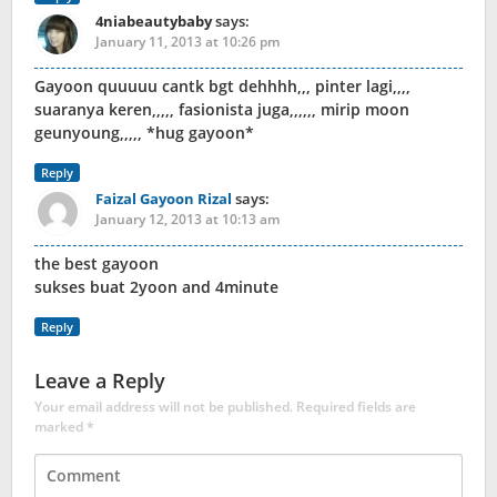
4niabeautybaby
says:
January 11, 2013 at 10:26 pm
Gayoon quuuuu cantk bgt dehhhh,,, pinter lagi,,,,
suaranya keren,,,,, fasionista juga,,,,,, mirip moon
geunyoung,,,,, *hug gayoon*
Reply
Faizal Gayoon Rizal
says:
January 12, 2013 at 10:13 am
the best gayoon
sukses buat 2yoon and 4minute
Reply
Leave a Reply
Your email address will not be published.
Required fields are
marked
*