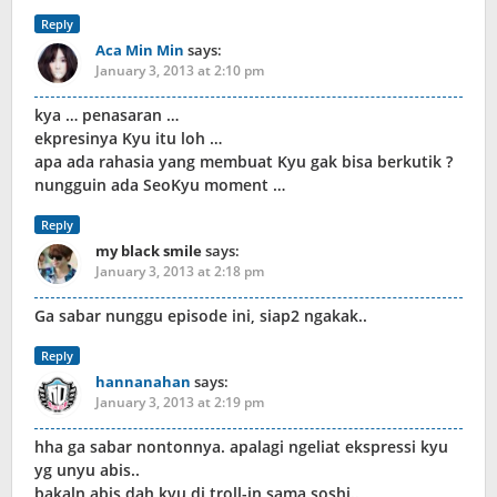
Reply
Aca Min Min
says:
January 3, 2013 at 2:10 pm
kya … penasaran …
ekpresinya Kyu itu loh …
apa ada rahasia yang membuat Kyu gak bisa berkutik ?
nungguin ada SeoKyu moment …
Reply
my black smile
says:
January 3, 2013 at 2:18 pm
Ga sabar nunggu episode ini, siap2 ngakak..
Reply
hannanahan
says:
January 3, 2013 at 2:19 pm
hha ga sabar nontonnya. apalagi ngeliat ekspressi kyu
yg unyu abis..
bakaln abis dah kyu di troll-in sama soshi..