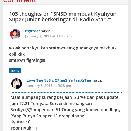
103 thoughts on “
SNSD membuat Kyuhyun
Super Junior berkeringat di ′Radio Star′?
”
myrstar
says:
January 3, 2013 at 11:43 am
wkwk poor kyu kan smtown emg gudangnya makhluk
epil kkk
smtown fighting!!!
Reply
Love TaeNySic (@JaeSiYuFanXiTae)
says:
January 3, 2013 at 5:28 pm
Maaf numpang kurang kerjaan, Surve dari pas update –
jam 17:21 Ternyata Survei di menangkan
SeoKyu(5)Shipper dari 51 Orang yang komen dan Reply
(Yang Punya Shipper 12 orang doang)
Kyutae : 0
YoonHyuk : 1