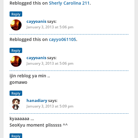
Reblogged this on
Sherly Carolina 211
.
Reply
cayyoanis
says:
January 3, 2013 at 5:06 pm
Reblogged this on
cayyo061105
.
Reply
cayyoanis
says:
January 3, 2013 at 5:06 pm
ijin reblog ya min ..
gomawo
Reply
hanadiary
says:
January 3, 2013 at 5:09 pm
kyaaaaaa …
SeoKyu moment plisssss ^^
Reply