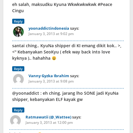
eh salah, maksudku Kyuna Wkwkwkwkwk #Peace
Cingu
Reply
yoonaddictindonesia
says:
January 3, 2013 at 9:02 pm
santai ching.. KyuNa shipper di KI emang dikit kok.. >,
<'' Kebanyakan SeoKyu ( efek way back into love
kyknya ).. hahahha
Reply
Vanny Gyzka Ibrahim
says:
January 3, 2013 at 9:08 pm
@yoonaddict : eh ching. jarang lho SONE jadi KyuNa
shipper, kebanyakan ELF kayak gw
Reply
Ratmawatii (@_Wattee)
says:
January 3, 2013 at 12:00 pm