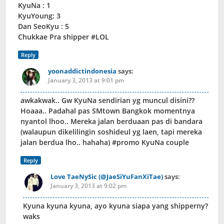
KyuNa : 1
KyuYoung: 3
Dan SeoKyu : 5
Chukkae Pra shipper #LOL
Reply
yoonaddictindonesia
says:
January 3, 2013 at 9:01 pm
awkakwak.. Gw KyuNa sendirian yg muncul disini??
Hoaaa.. Padahal pas SMtown Bangkok momentnya
nyantol lhoo.. Mereka jalan berduaan pas di bandara
(walaupun dikelilingin soshideul yg laen, tapi mereka
jalan berdua lho.. hahaha) #promo KyuNa couple
Reply
Love TaeNySic (@JaeSiYuFanXiTae)
says:
January 3, 2013 at 9:02 pm
Kyuna kyuna kyuna, ayo kyuna siapa yang shipperny?
waks