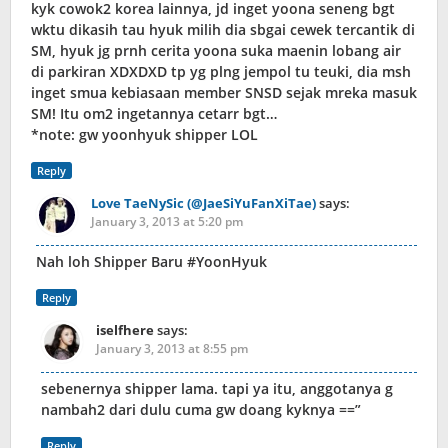
kyk cowok2 korea lainnya, jd inget yoona seneng bgt
wktu dikasih tau hyuk milih dia sbgai cewek tercantik di
SM, hyuk jg prnh cerita yoona suka maenin lobang air
di parkiran XDXDXD tp yg plng jempol tu teuki, dia msh
inget smua kebiasaan member SNSD sejak mreka masuk
SM! Itu om2 ingetannya cetarr bgt…
*note: gw yoonhyuk shipper LOL
Reply
Love TaeNySic (@JaeSiYuFanXiTae)
says:
January 3, 2013 at 5:20 pm
Nah loh Shipper Baru #YoonHyuk
Reply
iselfhere
says:
January 3, 2013 at 8:55 pm
sebenernya shipper lama. tapi ya itu, anggotanya g
nambah2 dari dulu cuma gw doang kyknya ==”
Reply