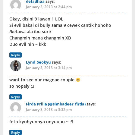
defadhaa
says:
January 3, 2013 at 2:44 pm
Okay, disini 9 lawan 1 LOL
Si evil bakal di bully sama 9 cewek cantik hohoho
/ketawa ala ibu suri/
Changmin mana changmin XD
Duo evil nih ~ kkk
Reply
Lynd_Seokyu
says:
January 3, 2013 at 3:14 pm
want to see our magnae couple
so hopely :3
Reply
Firda Prilia (@simbadeer_firda)
says:
January 3, 2013 at 3:32 pm
foto kyuhyunnya unyuuuu ~ :3
Reply