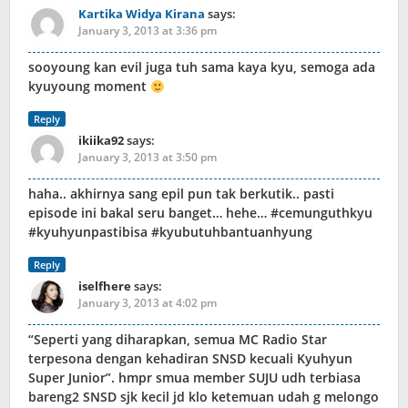
Kartika Widya Kirana
says:
January 3, 2013 at 3:36 pm
sooyoung kan evil juga tuh sama kaya kyu, semoga ada
kyuyoung moment
Reply
ikiika92
says:
January 3, 2013 at 3:50 pm
haha.. akhirnya sang epil pun tak berkutik.. pasti
episode ini bakal seru banget… hehe… #cemunguthkyu
#kyuhyunpastibisa #kyubutuhbantuanhyung
Reply
iselfhere
says:
January 3, 2013 at 4:02 pm
“Seperti yang diharapkan, semua MC Radio Star
terpesona dengan kehadiran SNSD kecuali Kyuhyun
Super Junior”. hmpr smua member SUJU udh terbiasa
bareng2 SNSD sjk kecil jd klo ketemuan udah g melongo