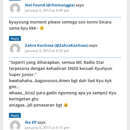
Not Found (@rhemanggia)
says:
January 3, 2013 at 6:49 pm
kyuyoung moment please semoga soo eonni bicara
sama kyu kkk~
Reply
Zahra Kanhosa (@ZahraKanhosa)
says:
January 3, 2013 at 6:53 pm
“Seperti yang diharapkan, semua MC Radio Star
terpesona dengan kehadiran SNSD kecuali Kyuhyun
Super Junior.”
bwahahaha…bagooooos,dmen bgt dah liad Kyu kyk
gini…
whaaa,,,kira2 para gadis ngomong apa ya sampe2 Kyu
keringetan gtu
astagaa…jdi penasaran bgt
Reply
Ika Elf
says:
January 3, 2013 at 8:15 pm