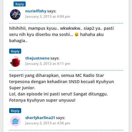
Reply
nurielfishy
says:
January 3, 2013 at 4:04 pm
hihihihii, mampus kyuu.. wkwkwkw.. siap2 ya.. pasti
seru nih kyu diserbu ma soshi…
hahaha aku
bahagia..
Reply
thejustneno
says:
January 3, 2013 at 4:11 pm
Seperti yang diharapkan, semua MC Radio Star
terpesona dengan kehadiran SNSD kecuali Kyuhyun
Super Junior.
Lol, dan episode ini pasti seru!! Sangat ditunggu.
Fotonya Kyuhyun super unyuuu!
Reply
sherlykarlina21
says:
January 3, 2013 at 4:56 pm