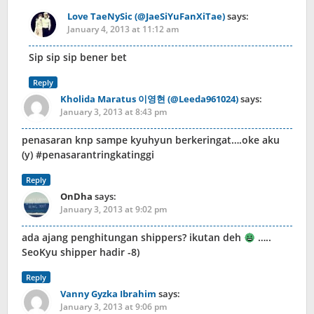
Love TaeNySic (@JaeSiYuFanXiTae)
says:
January 4, 2013 at 11:12 am
Sip sip sip bener bet
Reply
Kholida Maratus 이영현 (@Leeda961024)
says:
January 3, 2013 at 8:43 pm
penasaran knp sampe kyuhyun berkeringat….oke aku
(y) #penasarantringkatinggi
Reply
OnDha
says:
January 3, 2013 at 9:02 pm
ada ajang penghitungan shippers? ikutan deh
…..
SeoKyu shipper hadir -8)
Reply
Vanny Gyzka Ibrahim
says:
January 3, 2013 at 9:06 pm