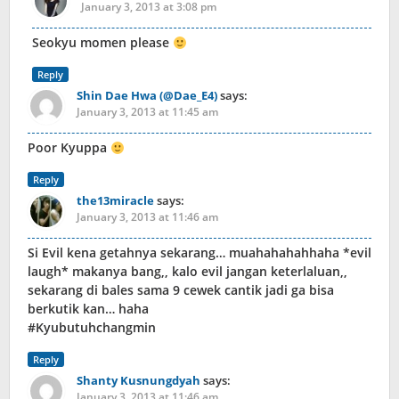
January 3, 2013 at 3:08 pm
Seokyu momen please
Reply
Shin Dae Hwa (@Dae_E4)
says:
January 3, 2013 at 11:45 am
Poor Kyuppa
Reply
the13miracle
says:
January 3, 2013 at 11:46 am
Si Evil kena getahnya sekarang… muahahahahhaha *evil
laugh* makanya bang,, kalo evil jangan keterlaluan,,
sekarang di bales sama 9 cewek cantik jadi ga bisa
berkutik kan… haha
#Kyubutuhchangmin
Reply
Shanty Kusnungdyah
says:
January 3, 2013 at 11:46 am