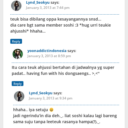
Lynd_Seokyu
says:
January 3, 2013 at 7:44 pm
teuk bisa dibilang oppa kesayangannya snsd…
dia care bgt sama member soshi :3 *hug urri teukie
ahjusshi* hhaha…
Reply
yoonaddictindonesia
says:
January 3, 2013 at 8:59 pm
Itu cara teuk ahjussi bertahan di jadwalnya yg super
padat.. having fun with his dongsaengs.. >,<''
Reply
Lynd_Seokyu
says:
January 3, 2013 at 9:34 pm
hhaha.. iya setuju
jadi ngerindu’in dia deh._. liat soshi kalau lagi bareng
sama suju tanpa leeteuk rasanya hampa(?)._.