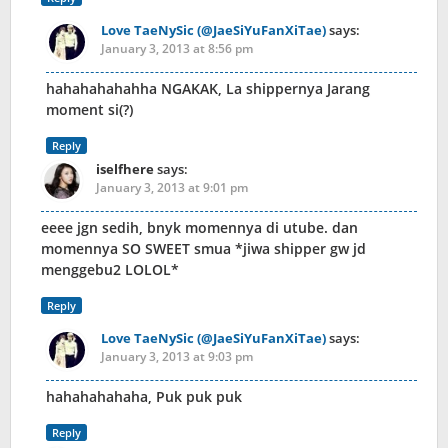
Love TaeNySic (@JaeSiYuFanXiTae)
says:
January 3, 2013 at 8:56 pm
hahahahahahha NGAKAK, La shippernya Jarang
moment si(?)
Reply
iselfhere
says:
January 3, 2013 at 9:01 pm
eeee jgn sedih, bnyk momennya di utube. dan
momennya SO SWEET smua *jiwa shipper gw jd
menggebu2 LOLOL*
Reply
Love TaeNySic (@JaeSiYuFanXiTae)
says:
January 3, 2013 at 9:03 pm
hahahahahaha, Puk puk puk
Reply