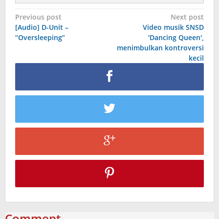
Post
Previous post
Next post
[Audio] D-Unit –
Video musik SNSD
navigation
“Oversleeping”
'Dancing Queen',
menimbulkan kontroversi
kecil
Comment