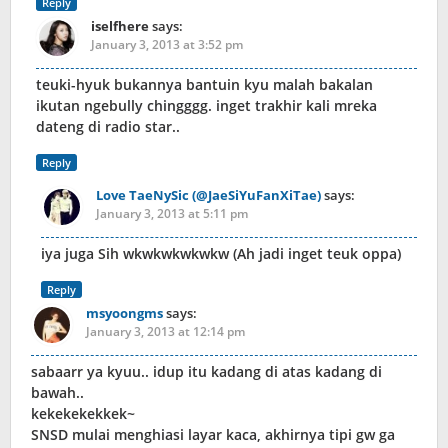
Reply
iselfhere
says:
January 3, 2013 at 3:52 pm
teuki-hyuk bukannya bantuin kyu malah bakalan
ikutan ngebully chingggg. inget trakhir kali mreka
dateng di radio star..
Reply
Love TaeNySic (@JaeSiYuFanXiTae)
says:
January 3, 2013 at 5:11 pm
iya juga Sih wkwkwkwkwkw (Ah jadi inget teuk oppa)
Reply
msyoongms
says:
January 3, 2013 at 12:14 pm
sabaarr ya kyuu.. idup itu kadang di atas kadang di
bawah..
kekekekekkek~
SNSD mulai menghiasi layar kaca, akhirnya tipi gw ga