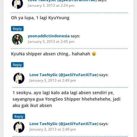
January 3, 2013 at 2:24 pm
Oh ya lupa, 1 lagi KyuYoung
Reply
yoonaddictindonesia
says:
January 3, 2013 at 2:45 pm
KyuNa shipper absen ching.. hahahah
Reply
Love TaeNySic (@JaeSiYuFanXiTae)
says:
January 3, 2013 at 2:49 pm
1 seokyu. ayo lagi kalo ada lagi absen sendiri ye,
sayangnya gua YongSeo Shipper hhehehehehe, jadi
aku gak ikut absen
Reply
Love TaeNySic (@JaeSiYuFanXiTae)
says:
January 3, 2013 at 2:49 pm