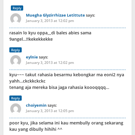
Reply
Muegha Glyzirrhizae Letittute
says:
January 3, 2013 at 12:02 pm
rasain lo kyu oppa,,,di bales abies sama
9angel…!!kekekkekke
Reply
eylnie
says:
January 3, 2013 at 12:02 pm
kyu~~~ takut rahasia besarmu kebongkar ma eoni2 nya
yahh…ckckkckckc
tenang aja mereka bisa jaga rahasia koooqqqq…
Reply
choiyemin
says:
January 3, 2013 at 12:05 pm
poor kyu, jika selama ini kau membully orang sekarang
kau yang dibully hihihi ^^