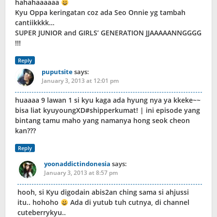
hahahaaaaaa
Kyu Oppa keringatan coz ada Seo Onnie yg tambah
cantiikkkk…
SUPER JUNIOR and GIRLS’ GENERATION JJAAAAANNGGGG
!!!
Reply
puputsite
says:
January 3, 2013 at 12:01 pm
huaaaa 9 lawan 1 si kyu kaga ada hyung nya ya kkeke~~
bisa liat kyuyoungXD#shipperkumat! | ini episode yang
bintang tamu maho yang namanya hong seok cheon
kan???
Reply
yoonaddictindonesia
says:
January 3, 2013 at 8:57 pm
hooh, si Kyu digodain abis2an ching sama si ahjussi
itu.. hohoho
Ada di yutub tuh cutnya, di channel
cuteberrykyu..