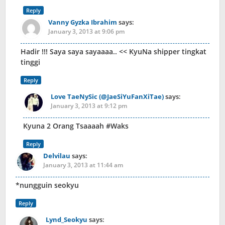
Reply
Vanny Gyzka Ibrahim
says:
January 3, 2013 at 9:06 pm
Hadir !!! Saya saya sayaaaa.. << KyuNa shipper tingkat
tinggi
Reply
Love TaeNySic (@JaeSiYuFanXiTae)
says:
January 3, 2013 at 9:12 pm
Kyuna 2 Orang Tsaaaah #Waks
Reply
Delvilau
says:
January 3, 2013 at 11:44 am
*nungguin seokyu
Reply
Lynd_Seokyu
says: