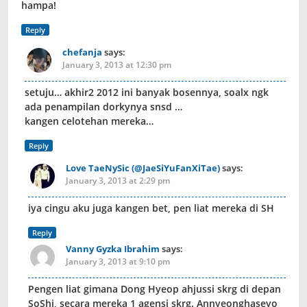
hampa!
Reply
chefanja
says:
January 3, 2013 at 12:30 pm
setuju… akhir2 2012 ini banyak bosennya, soalx ngk
ada penampilan dorkynya snsd …
kangen celotehan mereka…
Reply
Love TaeNySic (@JaeSiYuFanXiTae)
says:
January 3, 2013 at 2:29 pm
iya cingu aku juga kangen bet, pen liat mereka di SH
Reply
Vanny Gyzka Ibrahim
says:
January 3, 2013 at 9:10 pm
Pengen liat gimana Dong Hyeop ahjussi skrg di depan
SoShi, secara mereka 1 agensi skrg. Annyeonghaseyo