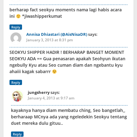
berharap fact seokyu moments nama lagi habis acara
ini
*jiwashipperkumat
Reply
Annisa Dhiastari (@AisNisaDR)
says:
January 3, 2013 at 8:31 pm
SEOKYU SHIPPER HADIR ! BERHARAP BANGET MOMENT
SEOKYU ADA == Gua penasaran apakah Seohyun ikutan
ngebully Kyu atau Seo cuman diam dan ngebantu kyu
ahaiii kagak sabarrr
Reply
jungsherry
says:
January 4, 2013 at 9:17 am
kayaknya hanya diam membatu ching, Seo bangetlah,,
berharaap MCnya ada yang ngeledekin Seokyu tentang
duet mereka dulu gituu..
Reply