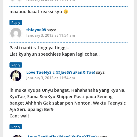
maauuu liaaat reaksi kyu
Reply
thiayoe08
says:
January 3, 2013 at 11:54 am
Pasti nanti ratingnya tinggi..
Liat kyuhyun speechless kapan lagi cobaa..
Reply
Love TaeNySic (@JaeSiYuFanXiTae)
says:
January 3, 2013 at 11:54 am
ih muka Kyupa Unyu banget, Hahahahaha yang KyuNa,
KyuTae, Sama SeoKyu Shipper Pasti pada Seneng
banget Ahhhhh Gak sabar pen Nonton, Waktu Taenysic
Aja Seru apalagi Ber9
Cant wait
Reply
Love TaeNySic (@JaeSiYuFanXiTae)
says: