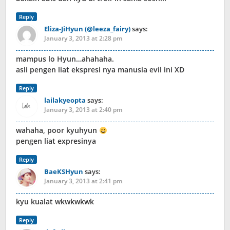
Reply
Eliza-JiHyun (@leeza_fairy)
says:
January 3, 2013 at 2:28 pm
mampus lo Hyun…ahahaha.
asli pengen liat ekspresi nya manusia evil ini XD
Reply
lailakyeopta
says:
January 3, 2013 at 2:40 pm
wahaha, poor kyuhyun
pengen liat expresinya
Reply
BaeKSHyun
says:
January 3, 2013 at 2:41 pm
kyu kualat wkwkwkwk
Reply