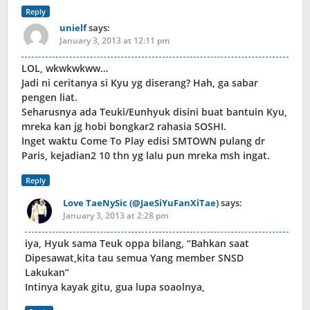
Reply
unielf
says:
January 3, 2013 at 12:11 pm
LOL, wkwkwkww…
Jadi ni ceritanya si Kyu yg diserang? Hah, ga sabar
pengen liat.
Seharusnya ada Teuki/Eunhyuk disini buat bantuin Kyu,
mreka kan jg hobi bongkar2 rahasia SOSHI.
Inget waktu Come To Play edisi SMTOWN pulang dr
Paris, kejadian2 10 thn yg lalu pun mreka msh ingat.
Reply
Love TaeNySic (@JaeSiYuFanXiTae)
says:
January 3, 2013 at 2:28 pm
iya, Hyuk sama Teuk oppa bilang, “Bahkan saat
Dipesawat,kita tau semua Yang member SNSD
Lakukan”
Intinya kayak gitu, gua lupa soaolnya,