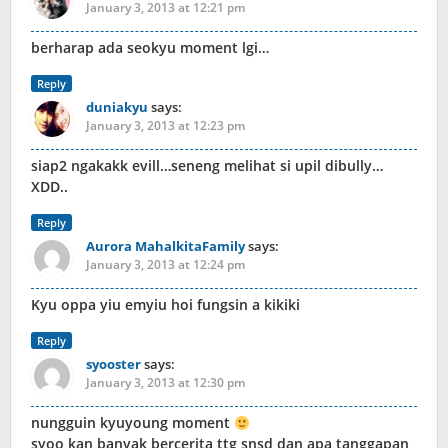
January 3, 2013 at 12:21 pm
berharap ada seokyu moment lgi…
Reply
duniakyu
says:
January 3, 2013 at 12:23 pm
siap2 ngakakk evill…seneng melihat si upil dibully…
XDD..
Reply
Aurora MahalkitaFamily
says:
January 3, 2013 at 12:24 pm
Kyu oppa yiu emyiu hoi fungsin a kikiki
Reply
syooster
says:
January 3, 2013 at 12:30 pm
nungguin kyuyoung moment
syoo kan banyak bercerita ttg snsd,dan apa tanggapan