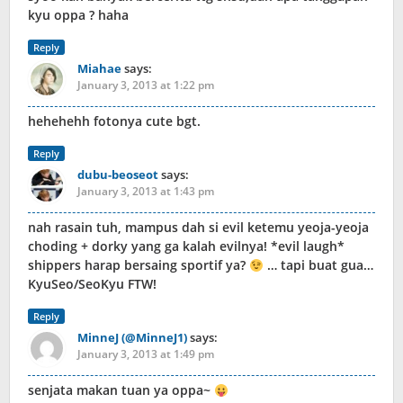
kyu oppa ? haha
Reply
Miahae
says:
January 3, 2013 at 1:22 pm
hehehehh fotonya cute bgt.
Reply
dubu-beoseot
says:
January 3, 2013 at 1:43 pm
nah rasain tuh, mampus dah si evil ketemu yeoja-yeoja
choding + dorky yang ga kalah evilnya! *evil laugh*
shippers harap bersaing sportif ya?
… tapi buat gua…
KyuSeo/SeoKyu FTW!
Reply
MinneJ (@MinneJ1)
says:
January 3, 2013 at 1:49 pm
senjata makan tuan ya oppa~