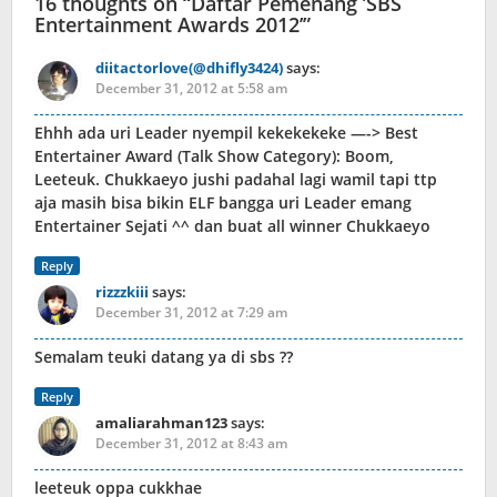
16 thoughts on “
Daftar Pemenang ’SBS
Entertainment Awards 2012’
”
diitactorlove(@dhifly3424)
says:
December 31, 2012 at 5:58 am
Ehhh ada uri Leader nyempil kekekekeke —-> Best
Entertainer Award (Talk Show Category): Boom,
Leeteuk. Chukkaeyo jushi padahal lagi wamil tapi ttp
aja masih bisa bikin ELF bangga uri Leader emang
Entertainer Sejati ^^ dan buat all winner Chukkaeyo
Reply
rizzzkiii
says:
December 31, 2012 at 7:29 am
Semalam teuki datang ya di sbs ??
Reply
amaliarahman123
says:
December 31, 2012 at 8:43 am
leeteuk oppa cukkhae