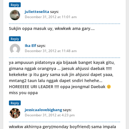
Reply
julietteselita
says:
December 31, 2012 at 11:01 am
Sukjin oppa masuk uy, wkwkwk ama gary….
Reply
Ika Elf
says:
December 31, 2012 at 11:48 am
ya ampuuun pidatonya aja bijaaak banget kayak gitu,
gimana nggak orangnya … jaesuk ahjussi daebak !!!!!
kekekeke :p itu gary sama suk jin ahjussi dapet yaaa,
mntang2 taun lalu nggak dapet sndiri hehehe…
HOREEEEE URI LEADER !!!! oppa jeongmal Daebak
miss you oppa
Reply
jessicaalovebigbang
says:
December 31, 2012 at 4:23 pm
wkwkw akhirnya gery(monday boyfriend) sama impala