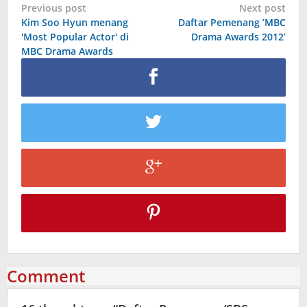
Post
Previous post
Next post
Kim Soo Hyun menang
Daftar Pemenang ’MBC
navigation
'Most Popular Actor' di
Drama Awards 2012’
MBC Drama Awards
Comment