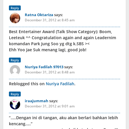
Reply
Ratna Oktariza
says:
December 31, 2012 at 8:45 am
Best Entertainer Award (Talk Show Category): Boom,
Leeteuk ^^ Congratulation again and again Leadernim
komandan Park Jung Soo yg dtg k.SBS ><
Ehh Yoo Jae Suk menang lagi, good job!
Reply
Nuriya Fadilah 97013
says:
December 31, 2012 at 8:48 am
Reblogged this on
Nuriya Fadilah
.
Reply
iraajummah
says:
December 31, 2012 at 9:01 am
“…..Dengan ini di tangan, aku akan berlari bahkan lebih
kencang…..”