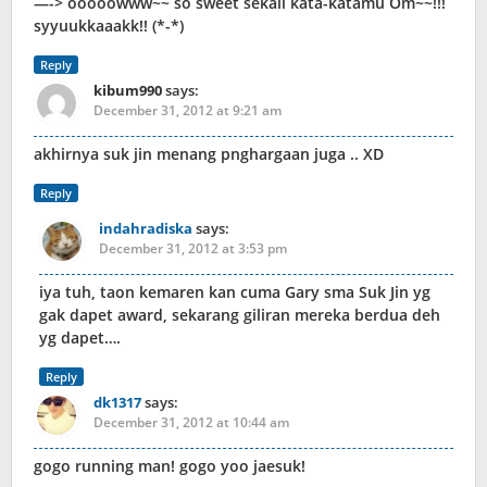
—-> ooooowww~~ so sweet sekali kata-katamu Om~~!!!
syyuukkaaakk!! (*-*)
Reply
kibum990
says:
December 31, 2012 at 9:21 am
akhirnya suk jin menang pnghargaan juga .. XD
Reply
indahradiska
says:
December 31, 2012 at 3:53 pm
iya tuh, taon kemaren kan cuma Gary sma Suk Jin yg
gak dapet award, sekarang giliran mereka berdua deh
yg dapet….
Reply
dk1317
says:
December 31, 2012 at 10:44 am
gogo running man! gogo yoo jaesuk!