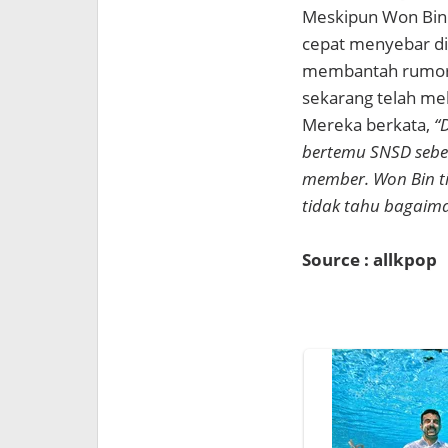
Meskipun Won Bin1
cepat menyebar di
membantah rumor 
sekarang telah me
Mereka berkata,
“
bertemu SNSD sebe
member. Won Bin ti
tidak tahu bagaima
Source : allkpop