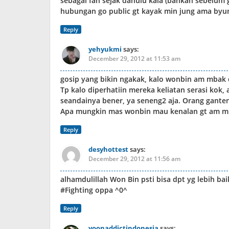
sebagai fan sejak dahulu kala (bahkan sebelum 
hubungan go public gt kayak min jung ama byu
Reply
yehyukmi
says:
December 29, 2012 at 11:53 am
gosip yang bikin ngakak, kalo wonbin am mbak d
Tp kalo diperhatiin mereka keliatan serasi kok, a
seandainya bener, ya seneng2 aja. Orang gante
Apa mungkin mas wonbin mau kenalan gt am mb
Reply
desyhottest
says:
December 29, 2012 at 11:56 am
alhamdulillah Won Bin psti bisa dpt yg lebih bai
#Fighting oppa ^0^
Reply
yoonaddictindonesia
says: