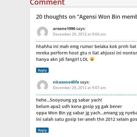
Comment
20 thoughts on “
Agensi Won Bin memb
arsone1990
says:
December 29, 2012 at 9:04 am
hhahha ini mah emg rumor belaka kok prnh liat 
mreka perform hoot gtu n liat ahjussi ini nont
hanya akn jdi fangirl LOL
Reply
nitasone4life
says:
December 29, 2012 at 9:07 am
hehe…Sooyoung yg sabar yach!
belum apa2 udh kena gosip yg gak bener
oppa Won Bin yg sabar jg yach…emang yg nyebar
ini salah satu gosip ter-aneh thn 2012 selain 
Reply