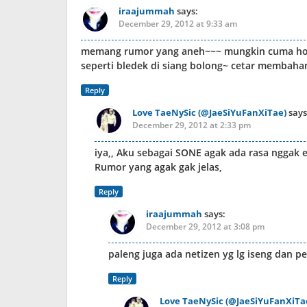
iraajummah
says:
December 29, 2012 at 9:33 am
memang rumor yang aneh~~~ mungkin cuma h
seperti bledek di siang bolong~ cetar membahan
Reply
Love TaeNySic (@JaeSiYuFanXiTae)
says
December 29, 2012 at 2:33 pm
iya,, Aku sebagai SONE agak ada rasa nggak
Rumor yang agak gak jelas,
Reply
iraajummah
says:
December 29, 2012 at 3:08 pm
paleng juga ada netizen yg lg iseng dan
Reply
Love TaeNySic (@JaeSiYuFanXiTa