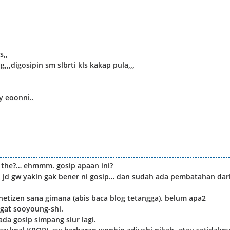
s,,
,,digosipin sm slbrti kls kakap pula,,,
y eoonni..
t the?… ehmmm. gosip apaan ini?
a, jd gw yakin gak bener ni gosip… dan sudah ada pembatahan dar
etizen sana gimana (abis baca blog tetangga). belum apa2
gat sooyoung-shi.
ada gosip simpang siur lagi.