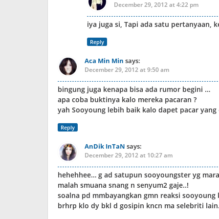
December 29, 2012 at 4:22 pm
iya juga si, Tapi ada satu pertanyaan,
Reply
Aca Min Min
says:
December 29, 2012 at 9:50 am
bingung juga kenapa bisa ada rumor begini …
apa coba buktinya kalo mereka pacaran ?
yah Sooyoung lebih baik kalo dapet pacar yang
Reply
AnDik InTaN
says:
December 29, 2012 at 10:27 am
hehehhee… g ad satupun sooyoungster yg marah 
malah smuana snang n senyum2 gaje..!
soalna pd mmbayangkan gmn reaksi sooyoung ktika
brhrp klo dy bkl d gosipin kncn ma selebriti lain