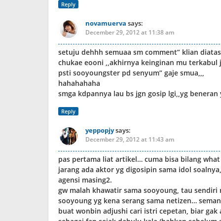
Reply
novamuerva
says:
December 29, 2012 at 11:38 am
setuju dehhh semuaa sm comment” klian diatas
chukae eooni ,,akhirnya keinginan mu terkabul jg,
psti sooyoungster pd senyum” gaje smua,,,
hahahahaha
smga kdpannya lau bs jgn gosip lgi,,yg beneran 
Reply
yeppopjy
says:
December 29, 2012 at 11:43 am
pas pertama liat artikel… cuma bisa bilang wha
jarang ada aktor yg digosipin sama idol soalny
agensi masing2.
gw malah khawatir sama sooyoung, tau sendiri n
sooyoung yg kena serang sama netizen… seman
buat wonbin adjushi cari istri cepetan, biar gak 