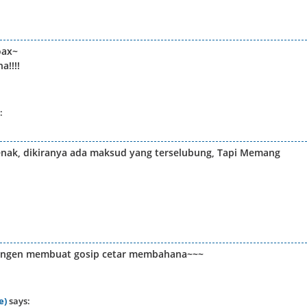
oax~
a!!!!
:
 enak, dikiranya ada maksud yang terselubung, Tapi Memang
 pengen membuat gosip cetar membahana~~~
e)
says: