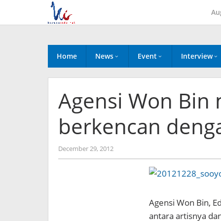
Skip
Au
to
content
Home
News
Event
Interview
Agensi Won Bin 
berkencan deng
by
December 29, 2012
Koreanindo
Agensi Won Bin, 
antara artisnya d