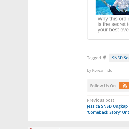
Tagged
SNSD So
by
Koreanindo
Follow Us On
Post
Previous post
Jessica SNSD Ungkap 
navigation
‘Comeback Story’ Untu