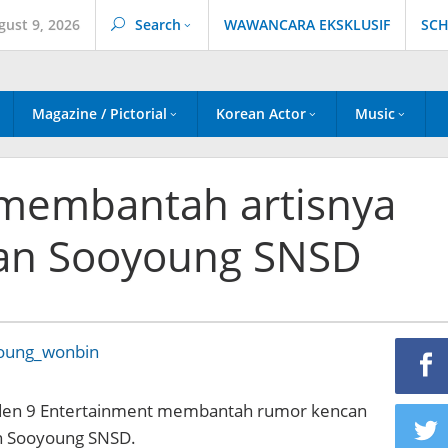
gust 9, 2026
Search
WAWANCARA EKSKLUSIF
SCH
Magazine / Pictorial
Korean Actor
Music
membantah artisnya
an Sooyoung SNSD
Eden 9 Entertainment membantah rumor kencan
an Sooyoung SNSD.