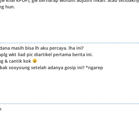
gw knal KPOP), gw berharap wonbin adjushi nikah. atau setidakn
ng hun.
ana masih bisa lh aku percaya. lha ini?
plg wkt liad pic diartikel pertama berita ini.
ng & cantik kok
ak sooyoung setelah adanya gosip ini? *ngarep
k