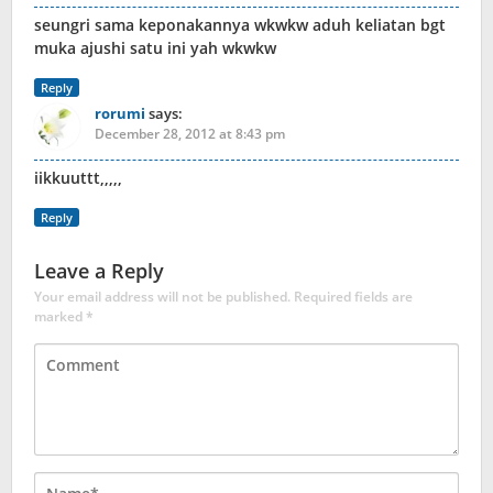
seungri sama keponakannya wkwkw aduh keliatan bgt
muka ajushi satu ini yah wkwkw
Reply
rorumi
says:
December 28, 2012 at 8:43 pm
iikkuuttt,,,,,
Reply
Leave a Reply
Your email address will not be published.
Required fields are
marked
*