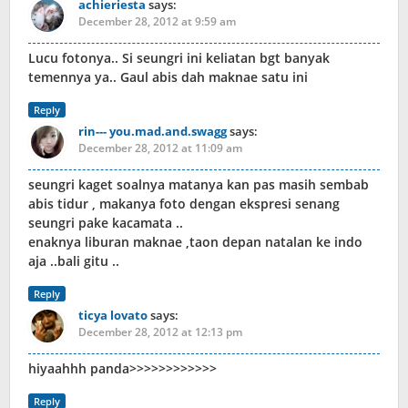
achieriesta
says:
December 28, 2012 at 9:59 am
Lucu fotonya.. Si seungri ini keliatan bgt banyak
temennya ya.. Gaul abis dah maknae satu ini
Reply
rin--- you.mad.and.swagg
says:
December 28, 2012 at 11:09 am
seungri kaget soalnya matanya kan pas masih sembab
abis tidur , makanya foto dengan ekspresi senang
seungri pake kacamata ..
enaknya liburan maknae ,taon depan natalan ke indo
aja ..bali gitu ..
Reply
ticya lovato
says:
December 28, 2012 at 12:13 pm
hiyaahhh panda>>>>>>>>>>>>
Reply