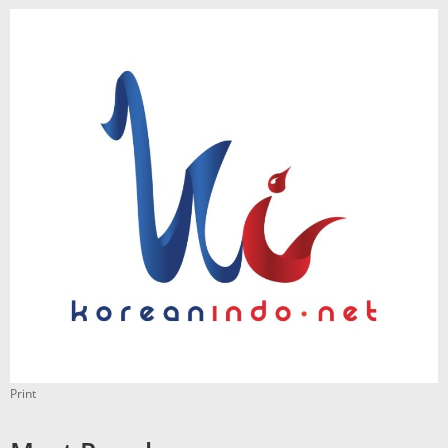
Print