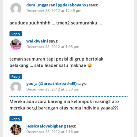
dera unggarani (@deraboyanx)
says:
December 28, 2012 at 12:45 pm
adududuuuuhhhhh…. tmen2 seumuranku….
Reply
waikiwaini
says:
December 28, 2012 at 1:08 pm
teman seumuran tapi posisi di grup bertolak
belakang…. satu leader satu maknae
Reply
you_a (@breathbreath45)
says:
December 28, 2012 at 3:33 pm
Mereka ada acara bareng ma kelompok masing2 ato
mereka pergi barengan atas nama individu yaaaa???
Reply
jessicaalovebigbang
says:
December 28, 2012 at 5:16 pm