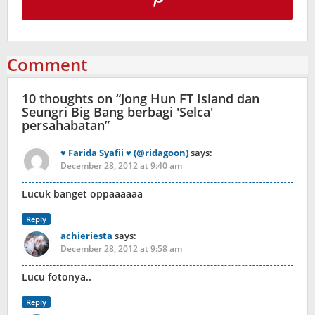
Comment
10 thoughts on “
Jong Hun FT Island dan
Seungri Big Bang berbagi 'Selca'
persahabatan
”
♥ Farida Syafii ♥ (@ridagoon)
says:
December 28, 2012 at 9:40 am
Lucuk banget oppaaaaaa
Reply
achieriesta
says:
December 28, 2012 at 9:58 am
Lucu fotonya..
Reply