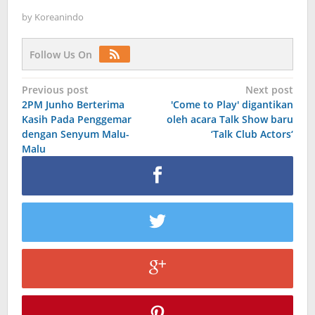
by
Koreanindo
Follow Us On
Post
Previous post
Next post
2PM Junho Berterima
'Come to Play' digantikan
navigation
Kasih Pada Penggemar
oleh acara Talk Show baru
dengan Senyum Malu-
‘Talk Club Actors‘
Malu